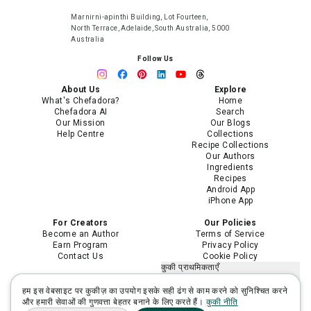
Marnirni-apinthi Building, Lot Fourteen,
North Terrace, Adelaide, South Australia, 5000
Australia
Follow Us
About Us
Explore
What's Chefadora?
Home
Chefadora AI
Search
Our Mission
Our Blogs
Help Centre
Collections
Recipe Collections
Our Authors
Ingredients
Recipes
Android App
iPhone App
For Creators
Our Policies
Become an Author
Terms of Service
Earn Program
Privacy Policy
Contact Us
Cookie Policy
कुकी प्राथमिकताएँ
मेरी निजी जानकारी न बेचें या साझा न करें
मेरी संवेदनशील निजी जानकारी का उपयोग
हम इस वेबसाइट पर कुकीज़ का उपयोग इसके सही ढंग से काम करने को सुनिश्चित करने
सीमित करें
और हमारी सेवाओं की गुणवत्ता बेहतर बनाने के लिए करते हैं।
कुकी नीति