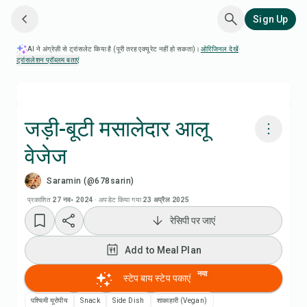
Sign Up
AI ने अंग्रेज़ी से ट्रांसलेट किया है (पूरी तरह एक्यूरेट नहीं हो सकता)।
ओरिजिनल देखें
·
ट्रांसलेशन प्रॉब्लम बताएं
जड़ी-बूटी मसालेदार आलू
वेजेज
Chefadora AI से पकाएं
Saramin (@678sarin)
Add to Meal Plan
प्रकाशित
27 नव॰ 2024
·
अपडेट किया गया
23 अप्रैल 2025
रेसिपी पर जाएं
Add to Shopping List
Add to Meal Plan
रेसिपी नोट्स
नया
स्टेप बाय स्टेप पकाएं
पश्चिमी यूरोपीय
Snack
Side Dish
शाकाहारी (Vegan)