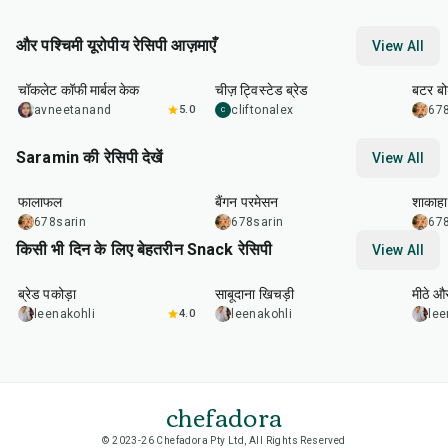
और पश्चिमी यूरोपीय रेसिपी आज़माएँ
View All
1
hr
1
hr
55
min
20
m
चॉकलेट कॉफी मार्बल केक
चीज़ ट्विस्टेड ब्रेड
बटर बोर
avneetanand
5.0
cliftonalex
678
C
Saramin की रेसिपी देखें
View All
25
min
1
hr
20
min
30
m
फालाफल
बैंगन परमेसन
शाकाहा
678sarin
678sarin
678
किसी भी दिन के लिए बेहतरीन Snack रेसिपी
View All
15
min
5
hr
20
min
15
m
ब्रेड पकोड़ा
साबूदाना खिचड़ी
मीठे औ
leenakohli
4.0
leenakohli
lee
chefadora
© 2023-26 Chefadora Pty Ltd, All Rights Reserved