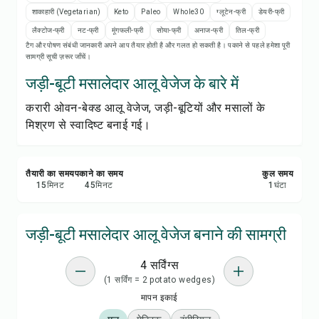
रेसिपी प्रिंट करें
शाकाहारी (Vegetarian)
Keto
Paleo
Whole30
ग्लूटेन-फ्री
डेयरी-फ्री
लैक्टोज-फ्री
नट-फ्री
मूंगफली-फ्री
सोया-फ्री
अनाज-फ्री
तिल-फ्री
सेव करें
टैग और पोषण संबंधी जानकारी अपने आप तैयार होती है और गलत हो सकती है। पकाने से पहले हमेशा पूरी
सामग्री सूची ज़रूर जाँचें।
शेयर करें
जड़ी-बूटी मसालेदार आलू वेजेज के बारे में
करारी ओवन-बेक्ड आलू वेजेज, जड़ी-बूटियों और मसालों के
रिपोर्ट करें
मिश्रण से स्वादिष्ट बनाई गई।
तैयारी का समय
पकाने का समय
कुल समय
15
मिनट
45
मिनट
1
घंटा
जड़ी-बूटी मसालेदार आलू वेजेज बनाने की सामग्री
4 सर्विंग्स
(1 सर्विंग = 2 potato wedges)
मापन इकाई