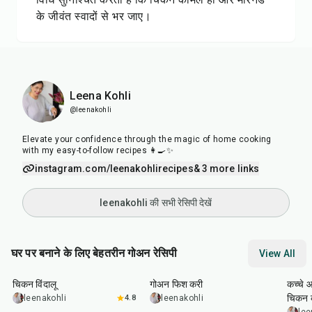
के जीवंत स्वादों से भर जाए।
Leena Kohli
@leenakohli
Elevate your confidence through the magic of home cooking
with my easy-to-follow recipes 👩‍🍳✨
instagram.com/leenakohlirecipes
& 3 more links
leenakohli की सभी रेसिपी देखें
घर पर बनाने के लिए बेहतरीन गोअन रेसिपी
View All
1
hr
35
min
40
min
1
hr
चिकन विंदालू
गोअन फिश करी
कच्चे
चिकन 
leenakohli
4.8
leenakohli