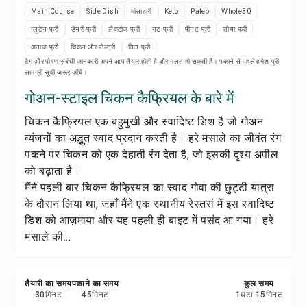
रेसिपी प्रिंट करें
Main Course
Side Dish
मांसाहारी
Keto
Paleo
Whole30
ग्लूटेन-फ्री
डेयरी-फ्री
लैक्टोज-फ्री
नट-फ्री
पीनट-फ्री
सोया-फ्री
सेव करें
अनाज-फ्री
चिकन और पोल्ट्री
तिल-फ्री
टैग और पोषण संबंधी जानकारी अपने आप तैयार होती है और गलत हो सकती है। पकाने से पहले हमेशा पूरी
सामग्री सूची ज़रूर जाँचें।
शेयर करें
गोअन-स्टाइल चिकन कैफ्रियल के बारे में
रिपोर्ट करें
चिकन कैफ्रियल एक बहुमुखी और स्वादिष्ट डिश है जो गोअन
व्यंजनों का अद्भुत स्वाद प्रदान करती है। हरे मसाले का जीवंत रंग
पकने पर चिकन को एक देहाती रंग देता है, जो इसकी दृश्य अपील
को बढ़ाता है।
मैंने पहली बार चिकन कैफ्रियल का स्वाद गोवा की छुट्टी यात्रा
के दौरान लिया था, जहाँ मैंने एक स्थानीय रेस्तरां में इस स्वादिष्ट
डिश को आज़माया और यह पहली ही बाइट में पसंद आ गया। हरे
मसाले की...
तैयारी का समय
पकाने का समय
कुल समय
30
मिनट
45
मिनट
1
घंटा
15
मिनट