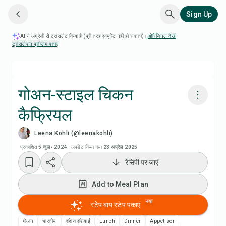
Sign Up
AI ने अंग्रेज़ी से ट्रांसलेट किया है (पूरी तरह एक्यूरेट नहीं हो सकता)।
ओरिजिनल देखें
·
ट्रांसलेशन प्रॉब्लम बताएं
गोअन-स्टाइल चिकन
कैफ्रियल
Chefadora AI से पकाएं
Leena Kohli (@leenakohli)
Add to Meal Plan
प्रकाशित
5 जुल॰ 2024
·
अपडेट किया गया
23 अप्रैल 2025
रेसिपी पर जाएं
Add to Shopping List
Add to Meal Plan
रेसिपी नोट्स
नया
स्टेप बाय स्टेप पकाएं
गोअन
भारतीय
दक्षिण एशियाई
Lunch
Dinner
Appetiser