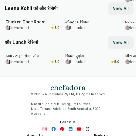
lee
Leena Kohli की और रेसिपी
View All
1
hr
1
hr
45
min
45
m
Chicken Ghee Roast
कोंडट्टम चिकन
घर पर 
leenakohli
5.0
leenakohli
lee
और Lunch रेसिपी
View All
1
hr
50
min
1
hr
15
min
25
m
ढाबा स्टाइल रोगन जोश
चिकन पुदीना
जीरा आ
leenakohli
5.0
leenakohli
5.0
lee
chefadora
© 2023-26 Chefadora Pty Ltd, All Rights Reserved
Marnirni-apinthi Building, Lot Fourteen,
North Terrace, Adelaide, South Australia, 5000
Australia
Follow Us
About Us
Explore