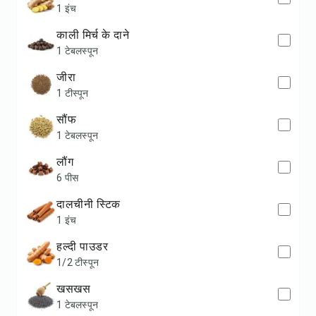
1 इंच
काली मिर्च के दाने
1 टेबलस्पून
जीरा
1 टीस्पून
सौंफ
1 टेबलस्पून
लौंग
6 पीस
दालचीनी स्टिक
1 इंच
हल्दी पाउडर
1/2 टीस्पून
खसखस
1 टेबलस्पून