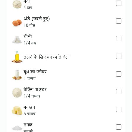
मैदा
4 कप
अंडे (उबले हुए)
10 पीस
चीनी
1/4 कप
तलने के लिए वनस्पति तेल
दूध का फ्लेवर
1 चम्मच
बेकिंग पाउडर
1/4 चम्मच
मक्खन
5 चम्मच
नमक
चुटकी