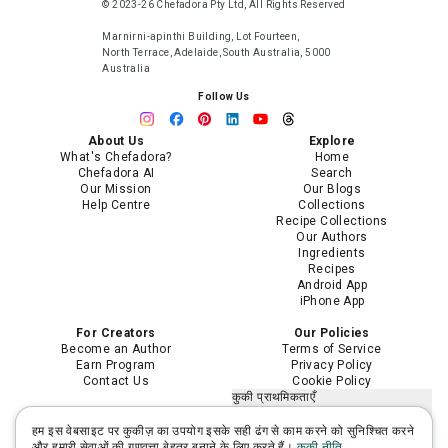
© 2023-26 Chefadora Pty Ltd, All Rights Reserved
Marnirni-apinthi Building, Lot Fourteen,
North Terrace, Adelaide, South Australia, 5000
Australia
Follow Us
About Us
Explore
What's Chefadora?
Home
Chefadora AI
Search
Our Mission
Our Blogs
Help Centre
Collections
Recipe Collections
Our Authors
Ingredients
Recipes
Android App
iPhone App
For Creators
Our Policies
Become an Author
Terms of Service
Earn Program
Privacy Policy
Contact Us
Cookie Policy
कुकी प्राथमिकताएँ
मेरी निजी जानकारी न बेचें या साझा न करें
मेरी संवेदनशील निजी जानकारी का उपयोग
हम इस वेबसाइट पर कुकीज़ का उपयोग इसके सही ढंग से काम करने को सुनिश्चित करने
सीमित करें
और हमारी सेवाओं की गुणवत्ता बेहतर बनाने के लिए करते हैं।
कुकी नीति