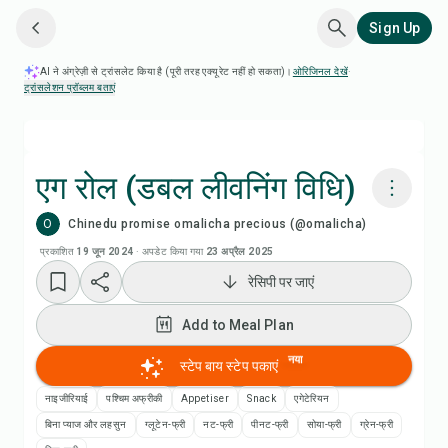
Sign Up
AI ने अंग्रेज़ी से ट्रांसलेट किया है (पूरी तरह एक्यूरेट नहीं हो सकता)।
ओरिजिनल देखें
·
ट्रांसलेशन प्रॉब्लम बताएं
एग रोल (डबल लीवनिंग विधि)
O
Chinedu promise omalicha precious (@omalicha)
Chefadora AI से पकाएं
प्रकाशित
19 जून 2024
·
अपडेट किया गया
23 अप्रैल 2025
रेसिपी पर जाएं
Add to Meal Plan
Add to Meal Plan
Add to Shopping List
नया
स्टेप बाय स्टेप पकाएं
रेसिपी नोट्स
नाइजीरियाई
पश्चिम अफ्रीकी
Appetiser
Snack
एगेटेरियन
बिना प्याज और लहसुन
ग्लूटेन-फ्री
नट-फ्री
पीनट-फ्री
सोया-फ्री
ग्रेन-फ्री