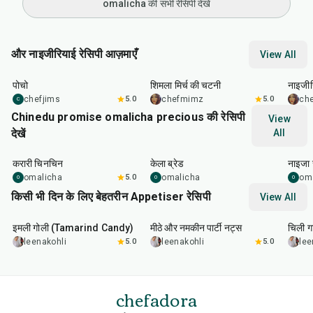
omalicha की सभी रेसिपी देखें
और नाइजीरियाई रेसिपी आज़माएँ
View All
45
min
25
min
45
m
पोचो
शिमला मिर्च की चटनी
नाइजीर
chefjims
5.0
chefmimz
5.0
ch
C
Chinedu promise omalicha precious की रेसिपी
View
देखें
All
50
min
1
hr
1
hr
करारी चिनचिन
केला ब्रेड
नाइजा
omalicha
5.0
omalicha
om
O
O
O
किसी भी दिन के लिए बेहतरीन Appetiser रेसिपी
View All
1
hr
20
min
15
min
40
m
इमली गोली (Tamarind Candy)
मीठे और नमकीन पार्टी नट्स
चिली गा
leenakohli
5.0
leenakohli
5.0
lee
chefadora