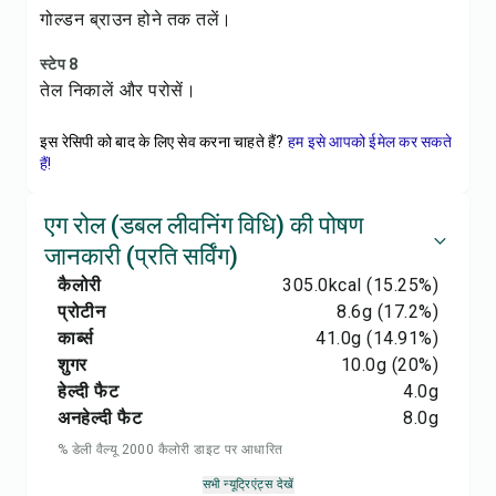
गोल्डन ब्राउन होने तक तलें।
स्टेप 8
तेल निकालें और परोसें।
इस रेसिपी को बाद के लिए सेव करना चाहते हैं?
हम इसे आपको ईमेल कर सकते
हैं!
एग रोल (डबल लीवनिंग विधि) की पोषण
जानकारी (प्रति सर्विंग)
कैलोरी
305.0
kcal
(15.25%)
प्रोटीन
8.6
g
(17.2%)
कार्ब्स
41.0
g
(14.91%)
शुगर
10.0
g
(20%)
हेल्दी फैट
4.0
g
अनहेल्दी फैट
8.0
g
% डेली वैल्यू 2000 कैलोरी डाइट पर आधारित
सभी न्यूट्रिएंट्स देखें