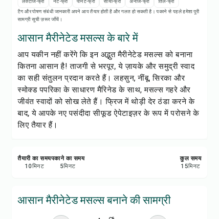
रेसिपी नोट्स
लैक्टोज-फ्री
नट-फ्री
पीनट-फ्री
सोया-फ्री
अनाज-फ्री
तिल-फ्री
टैग और पोषण संबंधी जानकारी अपने आप तैयार होती है और गलत हो सकती है। पकाने से पहले हमेशा पूरी
सामग्री सूची ज़रूर जाँचें।
रेसिपी प्रिंट करें
आसान मैरीनेटेड मसल्स के बारे में
आप यकीन नहीं करेंगे कि इन अद्भुत मैरीनेटेड मसल्स को बनाना
सेव करें
कितना आसान है! ताजगी से भरपूर, ये ज़ायके और समुद्री स्वाद
का सही संतुलन प्रदान करते हैं। लहसुन, नींबू, सिरका और
शेयर करें
स्मोक्ड पपरिका के साधारण मैरिनेड के साथ, मसल्स गहरे और
जीवंत स्वादों को सोख लेते हैं। फ्रिज में थोड़ी देर ठंडा करने के
रिपोर्ट करें
बाद, ये आपके नए पसंदीदा सीफूड ऐपेटाइज़र के रूप में परोसने के
लिए तैयार हैं।
तैयारी का समय
पकाने का समय
कुल समय
10
मिनट
5
मिनट
15
मिनट
आसान मैरीनेटेड मसल्स बनाने की सामग्री