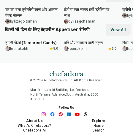
घर का बना क्रैनबेरी सॉस और आसान
ठंडी पास्ता सलाद हर्बी ड्रेसिंग के
क्रीमी
बेक्ड सैल्मन
साथ
byl
bylizagoltsman
bylizagoltsman
किसी भी दिन के लिए बेहतरीन Appetiser रेसिपी
View All
1
hr
20
min
15
min
40
m
इमली गोली (Tamarind Candy)
मीठे और नमकीन पार्टी नट्स
चिली गा
leenakohli
5.0
leenakohli
5.0
lee
chefadora
© 2023-26 Chefadora Pty Ltd, All Rights Reserved
Marnirni-apinthi Building, Lot Fourteen,
North Terrace, Adelaide, South Australia, 5000
Australia
Follow Us
About Us
Explore
What's Chefadora?
Home
Chefadora AI
Search