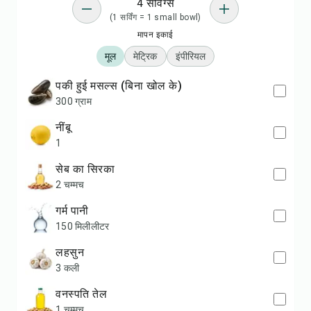
4 सर्विंग्स
(1 सर्विंग = 1 small bowl)
मापन इकाई
मूल
मेट्रिक
इंपीरियल
पकी हुई मसल्स (बिना खोल के)
300 ग्राम
नींबू
1
सेब का सिरका
2 चम्मच
गर्म पानी
150 मिलीलीटर
लहसुन
3 कली
वनस्पति तेल
1 चम्मच