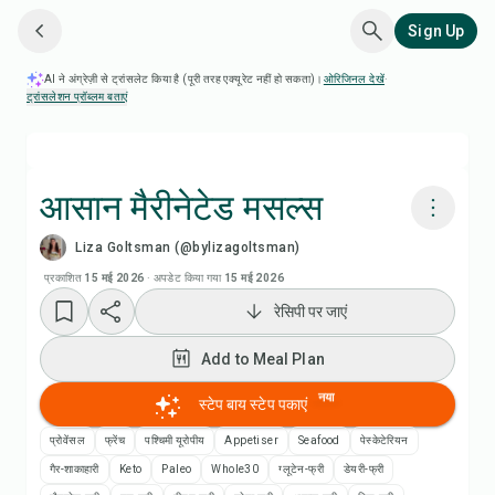
Sign Up
AI ने अंग्रेज़ी से ट्रांसलेट किया है (पूरी तरह एक्यूरेट नहीं हो सकता)।
ओरिजिनल देखें
·
ट्रांसलेशन प्रॉब्लम बताएं
आसान मैरीनेटेड मसल्स
Liza Goltsman (@bylizagoltsman)
Chefadora AI से पकाएं
प्रकाशित
15 मई 2026
·
अपडेट किया गया
15 मई 2026
रेसिपी पर जाएं
रेसिपी वीडियो देखें
Add to Meal Plan
Add to Meal Plan
नया
स्टेप बाय स्टेप पकाएं
Add to Shopping List
प्रोवेंसल
फ्रेंच
पश्चिमी यूरोपीय
Appetiser
Seafood
पेस्केटेरियन
गैर-शाकाहारी
Keto
Paleo
Whole30
ग्लूटेन-फ्री
डेयरी-फ्री