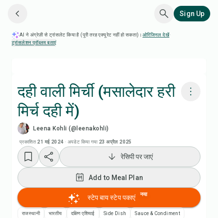
Sign Up
AI ने अंग्रेज़ी से ट्रांसलेट किया है (पूरी तरह एक्यूरेट नहीं हो सकता)।
ओरिजिनल देखें
·
ट्रांसलेशन प्रॉब्लम बताएं
दही वाली मिर्ची (मसालेदार हरी
मिर्च दही में)
Chefadora AI से पकाएं
Leena Kohli (@leenakohli)
Add to Meal Plan
प्रकाशित
21 मई 2024
·
अपडेट किया गया
23 अप्रैल 2025
रेसिपी पर जाएं
Add to Shopping List
Add to Meal Plan
रेसिपी नोट्स
नया
स्टेप बाय स्टेप पकाएं
राजस्थानी
भारतीय
दक्षिण एशियाई
Side Dish
Sauce & Condiment