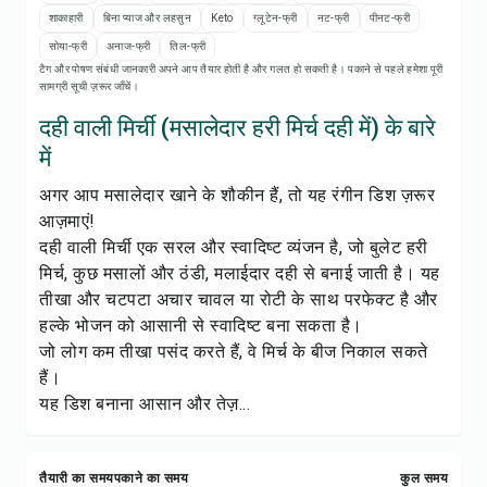
रेसिपी प्रिंट करें
शाकाहारी
बिना प्याज और लहसुन
Keto
ग्लूटेन-फ्री
नट-फ्री
पीनट-फ्री
सोया-फ्री
अनाज-फ्री
तिल-फ्री
सेव करें
टैग और पोषण संबंधी जानकारी अपने आप तैयार होती है और गलत हो सकती है। पकाने से पहले हमेशा पूरी
सामग्री सूची ज़रूर जाँचें।
शेयर करें
दही वाली मिर्ची (मसालेदार हरी मिर्च दही में) के बारे
में
रिपोर्ट करें
अगर आप मसालेदार खाने के शौकीन हैं, तो यह रंगीन डिश ज़रूर
आज़माएं!
दही वाली मिर्ची एक सरल और स्वादिष्ट व्यंजन है, जो बुलेट हरी
मिर्च, कुछ मसालों और ठंडी, मलाईदार दही से बनाई जाती है। यह
तीखा और चटपटा अचार चावल या रोटी के साथ परफेक्ट है और
हल्के भोजन को आसानी से स्वादिष्ट बना सकता है।
जो लोग कम तीखा पसंद करते हैं, वे मिर्च के बीज निकाल सकते
हैं।
यह डिश बनाना आसान और तेज़...
तैयारी का समय
पकाने का समय
कुल समय