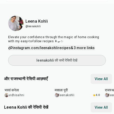
Leena Kohli
@leenakohli
Elevate your confidence through the magic of home cooking
with my easy-to-follow recipes 👩‍🍳✨
instagram.com/leenakohlirecipes
& 3 more links
leenakohli की सभी रेसिपी देखें
और राजस्थानी रेसिपी आज़माएँ
View All
30
min
35
min
25
m
भरवां करेला
मसाला पूरी
राजस्था
vidhisahni
leenakohli
4.0
lee
Leena Kohli की रेसिपी देखें
View All
1
hr
1
hr
15
min
3
hr