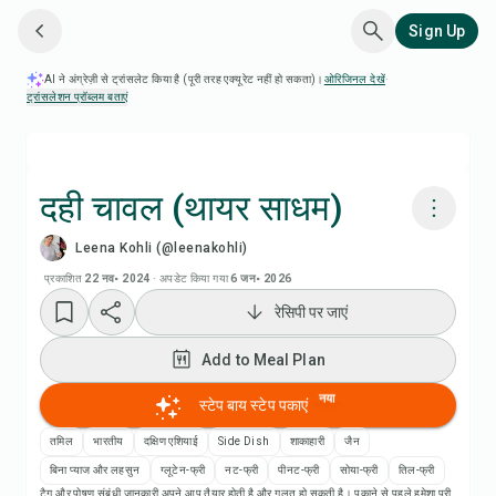
Sign Up
AI ने अंग्रेज़ी से ट्रांसलेट किया है (पूरी तरह एक्यूरेट नहीं हो सकता)।
ओरिजिनल देखें
·
ट्रांसलेशन प्रॉब्लम बताएं
दही चावल (थायर साधम)
Leena Kohli (@leenakohli)
Chefadora AI से पकाएं
प्रकाशित
22 नव॰ 2024
·
अपडेट किया गया
6 जन॰ 2026
रेसिपी पर जाएं
रेसिपी वीडियो देखें
Add to Meal Plan
Add to Meal Plan
नया
स्टेप बाय स्टेप पकाएं
Add to Shopping List
तमिल
भारतीय
दक्षिण एशियाई
Side Dish
शाकाहारी
जैन
बिना प्याज और लहसुन
ग्लूटेन-फ्री
नट-फ्री
पीनट-फ्री
सोया-फ्री
तिल-फ्री
टैग और पोषण संबंधी जानकारी अपने आप तैयार होती है और गलत हो सकती है। पकाने से पहले हमेशा पूरी