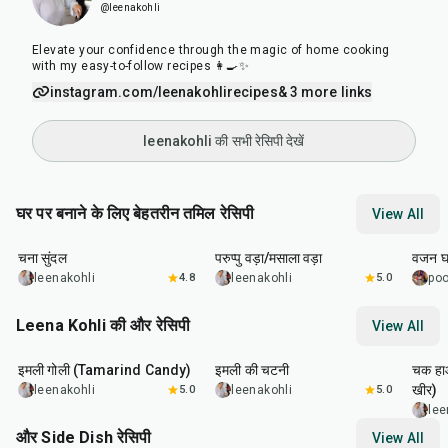
@leenakohli
Elevate your confidence through the magic of home cooking
with my easy-to-follow recipes 👩‍🍳✨
instagram.com/leenakohlirecipes
& 3 more links
leenakohli की सभी रेसिपी देखें
घर पर बनाने के लिए बेहतरीन तमिल रेसिपी
View All
25
min
3
hr
40
min
35
m
चना सुंदल
परुप्पु वड़ा/मसाला वड़ा
वजन घट
leenakohli
4.8
leenakohli
5.0
poo
Leena Kohli की और रेसिपी
View All
1
hr
20
min
45
min
35
m
इमली गोली (Tamarind Candy)
इमली की चटनी
चक हा
खीर)
leenakohli
5.0
leenakohli
5.0
lee
और Side Dish रेसिपी
View All
25
min
2
hr
20
min
1
hr