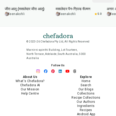
जीरा आलू (मसालेदार जीरा आलू)
मसालेदार पैन-ग्रिल्ड सैल्मन
अनार 
leenakohli
leenakohli
5.0
lee
chefadora
© 2023-26 Chefadora Pty Ltd, All Rights Reserved
Marnirni-apinthi Building, Lot Fourteen,
North Terrace, Adelaide, South Australia, 5000
Australia
Follow Us
About Us
Explore
What's Chefadora?
Home
Chefadora AI
Search
Our Mission
Our Blogs
Help Centre
Collections
Recipe Collections
Our Authors
Ingredients
Recipes
Android App