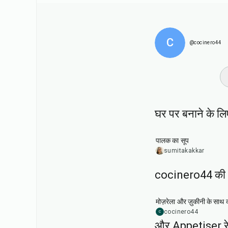
C
@cocinero44
घर पर बनाने के लिए 
35
min
पालक का सूप
sumitakakkar
cocinero44 की 
1
hr
मोज़रेला और ज़ुकीनी के साथ क्
cocinero44
C
और Appetiser रे