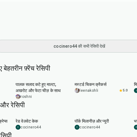
cocinero44 की सभी रेसिपी देखें
बेहतरीन फ़्रेंच रेसिपी
30
min
25
min
पालक सलाद कटे हुए माल्टा,
मस्टर्ड चिकन क्रैकर्स
मि
अखरोट और फेटा चीज़ के साथ
leenakohli
5.0
J
roshni
और रेसिपी
45
min
50
min
रेप्स
रेड वेलवेट केक
पॉर्क मिलानीज़ और प्यूरी
भर
cocinero44
cocinero44
C
C
C
सिपी