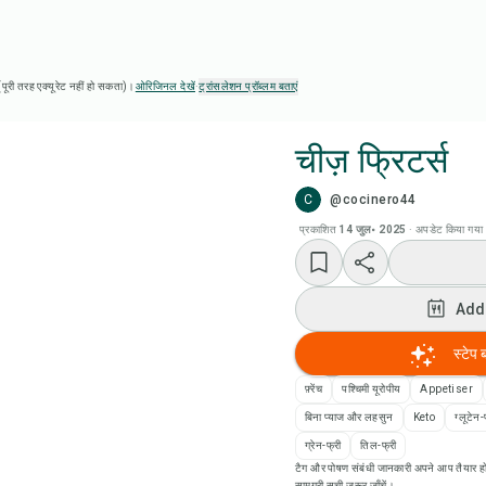
ै (पूरी तरह एक्यूरेट नहीं हो सकता)।
ओरिजिनल देखें
·
ट्रांसलेशन प्रॉब्लम बताएं
चीज़ फ्रिटर्स
C
@cocinero44
Chef
प्रकाशित
14 जुल॰ 2025
·
अपडेट किया गया
Add
Add
Add
स्टेप 
रेसि
फ़्रेंच
पश्चिमी यूरोपीय
Appetiser
बिना प्याज और लहसुन
Keto
ग्लूटेन-
रेसिप
ग्रेन-फ्री
तिल-फ्री
टैग और पोषण संबंधी जानकारी अपने आप तैयार हो
सामग्री सूची ज़रूर जाँचें।