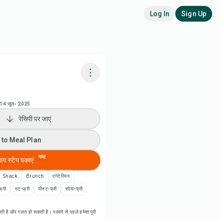
Log In
Sign Up
adora AI से पकाएं
14 जुल॰ 2025
रेसिपी पर जाएं
 to Meal Plan
 to Meal Plan
 to Shopping List
नया
बाय स्टेप पकाएं
पी नोट्स
Snack
Brunch
एगेटेरियन
फ्री
नट-फ्री
पीनट-फ्री
सोया-फ्री
ी प्रिंट करें
ती है और गलत हो सकती है। पकाने से पहले हमेशा पूरी