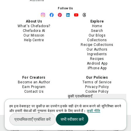
Australia
Follow Us
About Us
Explore
What's Chefadora?
Home
Chefadora AI
Search
Our Mission
Our Blogs
Help Centre
Collections
Recipe Collections
Our Authors
Ingredients
Recipes
Android App
iPhone App
For Creators
Our Policies
Become an Author
Terms of Service
Earn Program
Privacy Policy
Contact Us
Cookie Policy
कुकी प्राथमिकताएँ
मेरी निजी जानकारी न बेचें या साझा न करें
मेरी संवेदनशील निजी जानकारी का उपयोग
हम इस वेबसाइट पर कुकीज़ का उपयोग इसके सही ढंग से काम करने को सुनिश्चित करने
सीमित करें
और हमारी सेवाओं की गुणवत्ता बेहतर बनाने के लिए करते हैं।
कुकी नीति
प्राथमिकताएँ प्रबंधित करें
सभी स्वीकार करें
Home
Plan
Ask Adora
Lists
You