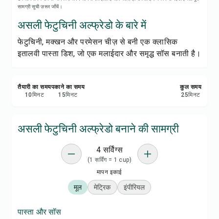
रेसिपी नोट्स
सामग्री सूची ज़रूर जाँचें।
असली फेटुचिनी अल्फ्रेडो के बारे में
रेसिपी प्रिंट करें
फेटुचिनी, मक्खन और परमेसन चीज़ से बनी एक क्लासिक
इतालवी पास्ता डिश, जो एक मलाईदार और समृद्ध सॉस बनाती है।
सेव करें
शेयर करें
तैयारी का समय
पकाने का समय
कुल समय
10
मिनट
15
मिनट
25
मिनट
रिपोर्ट करें
असली फेटुचिनी अल्फ्रेडो बनाने की सामग्री
4 सर्विंग्स
(1 सर्विंग = 1 cup)
मापन इकाई
मूल
मेट्रिक
इंपीरियल
पास्ता और सॉस