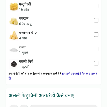
फेटुचिनी
16 औंस
मक्खन
6 टेबलस्पून
परमेसन चीज़
4 औंस
नमक
1 चुटकी
काली मिर्च
1 चुटकी
इस रेसिपी को बाद के लिए सेव करना चाहते हैं?
हम इसे आपको ईमेल कर सकते
हैं!
असली फेटुचिनी अल्फ्रेडो कैसे बनाएं