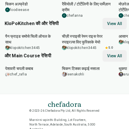
चिकन अल्फ्रेडो
रैवियोली / टोर्टेलिनी के लिए पार्मेज़ान
मोज़रे
क्रीम
टोर्टेलि
foodieease
F
chefanna
ch
C
C
KloPoKitchen की और रेसिपी
View All
20
min
25
min
30
m
पैन फ्राइड समोसे चिली ऑयल के
चीज़ी स्पाइसी रेमन राइस पेपर
आसान 
साथ
स्पाइरल्स विद फुरिकाके मेयो
klo
klopokitchen3445
klopokitchen3445
5.0
और Main Course रेसिपी
View All
50
min
1
hr
15
min
1
hr
पेशावरी चपली कबाब
चिकन टिक्का कढ़ाई मसाला
थुकपा
chef_rafia
leenakohli
ar
chefadora
© 2023-26 Chefadora Pty Ltd, All Rights Reserved
Marnirni-apinthi Building, Lot Fourteen,
North Terrace, Adelaide, South Australia, 5000