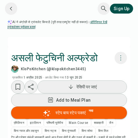
Sign Up
AI ने अंग्रेज़ी से ट्रांसलेट किया है (पूरी तरह एक्यूरेट नहीं हो सकता)।
ओरिजिनल देखें
·
ट्रांसलेशन प्रॉब्लम बताएं
असली फेटुचिनी अल्फ्रेडो
KloPoKitchen (@klopokitchen3445)
Chefadora AI से पकाएं
प्रकाशित
1 अप्रैल 2025
·
अपडेट किया गया
13 जून 2025
रेसिपी पर जाएं
रेसिपी वीडियो देखें
Add to Meal Plan
Add to Meal Plan
नया
स्टेप बाय स्टेप पकाएं
Add to Shopping List
एमिलियन
इटालियन
पश्चिमी यूरोपीय
Main Course
शाकाहारी
जैन
बिना प्याज और लहसुन
बिना नट्स
बिना मूंगफली
बिना सोया
बिना तिल
टैग और पोषण संबंधी जानकारी अपने आप तैयार होती है और गलत हो सकती है। पकाने से पहले हमेशा पूरी