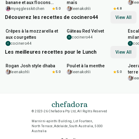
banane et aux flocons
maïs
lee
d'avoine
myegglesskitchen
5.0
leenakohli
4.8
Découvrez les recettes de cocinero44
View All
1
hr
45
min
50
m
Crêpes à la mozzarella et
Gâteau Red Velvet
Escal
aux courgettes
milan
cocinero44
C
cocinero44
co
C
C
Les meilleures recettes pour le Lunch
View All
1
hr
50
min
1
hr
15
min
25
m
Rogan Josh style dhaba
Poulet à la menthe
Jeer
terre
leenakohli
5.0
leenakohli
5.0
lee
chefadora
© 2023-26 Chefadora Pty Ltd, All Rights Reserved
Marnirni-apinthi Building, Lot Fourteen,
North Terrace, Adelaide, South Australia, 5000
Australia