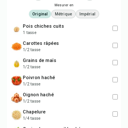
Mesurer en
Original
Métrique
Impérial
pois chiches cuits
1 tasse
carottes râpées
1/2 tasse
grains de maïs
1/2 tasse
poivron haché
1/2 tasse
oignon haché
1/2 tasse
chapelure
1/4 tasse