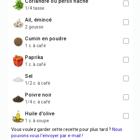
coriandre ou persil haché
1/4 tasse
ail, émincé
2 gousse
cumin en poudre
1 c. à café
paprika
1 c. à café
sel
1/2 c. à café
poivre noir
1/4 c. à café
huile d'olive
1 c. à soupe
Vous voulez garder cette recette pour plus tard ?
Nous
pouvons vous l'envoyer par e-mail !