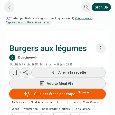
Sign Up
Traduit par IA depuis anglais (pas toujours exact).
Voir l'original
·
Signaler un problème de traduction
Burgers aux légumes
C
@cocinero44
Cuisiner avec Chefadora AI
Publié le
19 juin 2025
·
Mis à jour le
19 juin 2025
Aller à la recette
Add to Meal Plan
Add to Meal Plan
Add to Shopping List
Nouveau
Cuisiner étape par étape
Notes de recette
Américaine
Nord-Américaine
Lunch
Dinner
Main Course
Végan
Végétarien
Sans produits laitiers
Sans lactose