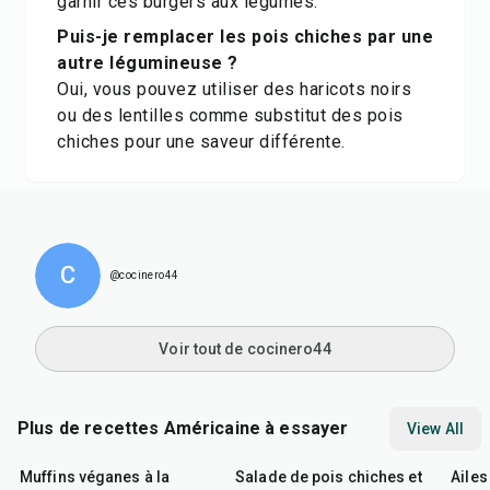
garnir ces burgers aux légumes.
Puis-je remplacer les pois chiches par une
autre légumineuse ?
Oui, vous pouvez utiliser des haricots noirs
ou des lentilles comme substitut des pois
chiches pour une saveur différente.
C
@cocinero44
Voir tout de cocinero44
Plus de recettes Américaine à essayer
View All
40
min
40
min
1
hr
Muffins véganes à la
Salade de pois chiches et
Ailes