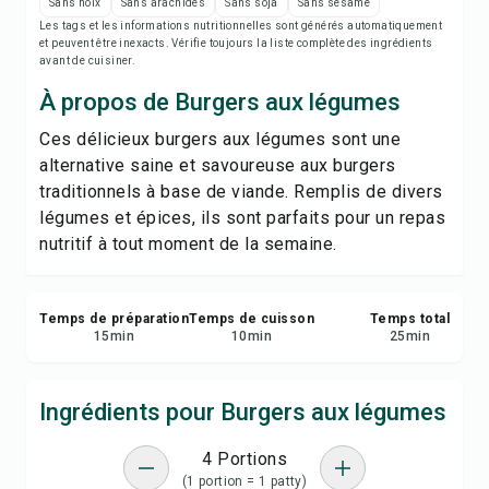
Imprimer la recette
Sans noix
Sans arachides
Sans soja
Sans sésame
Les tags et les informations nutritionnelles sont générés automatiquement
et peuvent être inexacts. Vérifie toujours la liste complète des ingrédients
Enregistrer
avant de cuisiner.
À propos de Burgers aux légumes
Partager
Ces délicieux burgers aux légumes sont une
alternative saine et savoureuse aux burgers
Signaler
traditionnels à base de viande. Remplis de divers
légumes et épices, ils sont parfaits pour un repas
nutritif à tout moment de la semaine.
Temps de préparation
Temps de cuisson
Temps total
15
min
10
min
25
min
Ingrédients pour Burgers aux légumes
4 Portions
(1 portion = 1 patty)