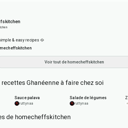
fskitchen
tchen
simple & easy recipes 🥘
mecheffskitchen
Voir tout de homecheffskitchen
 recettes Ghanéenne à faire chez soi
45
min
20
min
Sauce palava
Salade de légumes
Z
ruttynaa
ruttynaa
tes de homecheffskitchen
30
min
30
min