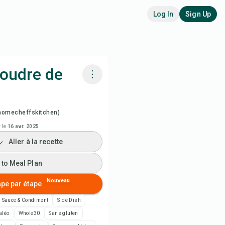
Log In
Sign Up
poudre de
siner avec Chefadora AI
homecheffskitchen)
arder la vidéo de la recette
 le
16 avr. 2025
Aller à la recette
 to Meal Plan
 to Meal Plan
 to Shopping List
Nouveau
ape par étape
Sauce & Condiment
Side Dish
es de recette
aléo
Whole30
Sans gluten