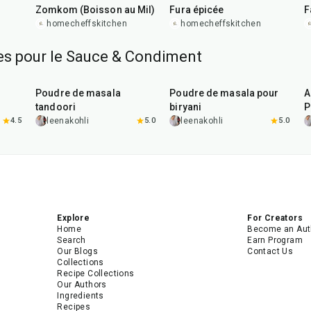
Zomkom (Boisson au Mil)
Fura épicée
F
homecheffskitchen
homecheffskitchen
tes pour le Sauce & Condiment
20
min
20
min
Poudre de masala
Poudre de masala pour
A
tandoori
biryani
P
4.5
leenakohli
5.0
leenakohli
5.0
Explore
For Creators
Home
Become an Aut
Search
Earn Program
Our Blogs
Contact Us
Collections
Recipe Collections
Our Authors
Ingredients
Recipes