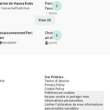
arine de Hausa Koko
Pancakes faciles à
Ragoût gh
l'avoine
homecheffskitchen
homechef
homecheffskitchen
View All
10
min
20
min
25
min
ssaisonnement Peri
Chutney au piment rouge,
Sauce poly
eri
ail et citron
vidhisahn
leenakohli
sumitakakkar
5.0
Our Policies
hor
Terms of Service
Privacy Policy
Cookie Policy
Préférences cookies
Ne pas vendre ni partager mes
informations personnelles
Limiter l'utilisation de mes informations
personnelles sensibles