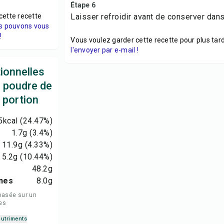
Étape 6
cette recette
Laisser refroidir avant de conserver dans
s pouvons vous
!
Vous voulez garder cette recette pour plus tard
l'envoyer par e-mail !
tionnelles
s poudre de
 portion
5
kcal
(24.47%)
1.7
g
(3.4%)
11.9
g
(4.33%)
5.2
g
(10.44%)
48.2
g
nes
8.0
g
basée sur un
es
nutriments