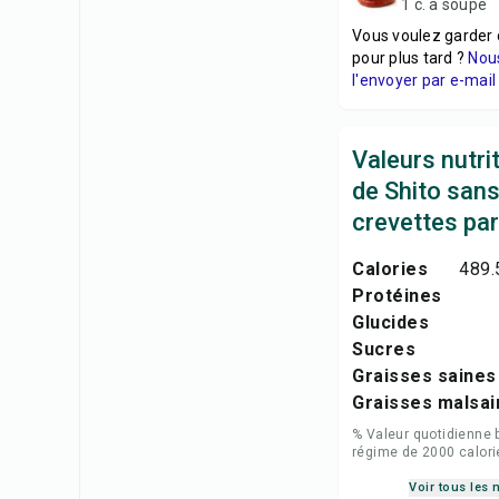
1 c. à soupe
Vous voulez garder 
pour plus tard ?
Nou
l'envoyer par e-mail 
Valeurs nutri
de Shito san
crevettes par
Calories
489.
Protéines
Glucides
Sucres
Graisses saines
Graisses malsai
% Valeur quotidienne 
régime de 2000 calori
Voir tous les 