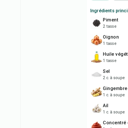
Ingrédients princ
piment
2 tasse
oignon
1 tasse
huile végé
1 tasse
sel
2 c. à soupe
gingembre
1 c. à soupe
ail
1 c. à soupe
concentré