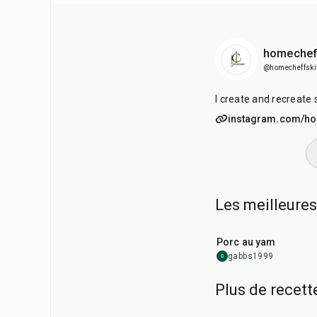
homechef
@homecheffski
I create and recreate 
instagram.com/ho
Les meilleures
45
min
Porc au yam
gabbs1999
G
Plus de recet
1
hr
30
min