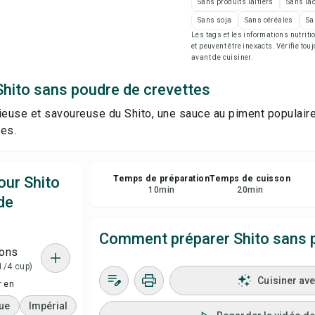
Sans produits laitiers
Sans la
Imp
Sans soja
Sans céréales
Sa
Les tags et les informations nutri
et peuvent être inexacts. Vérifie tou
Enr
avant de cuisiner.
Shito sans poudre de crevettes
Par
ieuse et savoureuse du Shito, une sauce au piment populair
Sig
es.
our Shito
Temps de préparation
Temps de cuisson
10
min
20
min
de
Comment préparer Shito sans 
ions
 1/4 cup)
Cuisiner av
r en
ue
Impérial