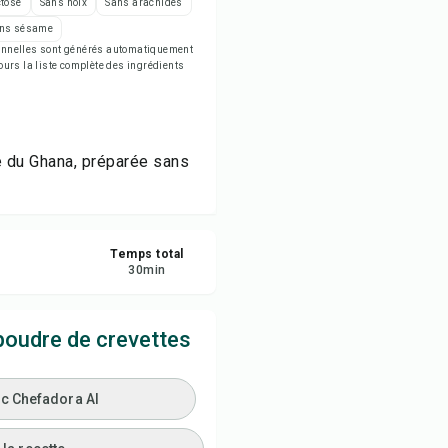
ctose
Sans noix
Sans arachides
rimer la recette
ns sésame
tionnelles sont générés automatiquement
jours la liste complète des ingrédients
egistrer
tager
e du Ghana, préparée sans
naler
Temps total
30
min
poudre de crevettes
ec Chefadora AI