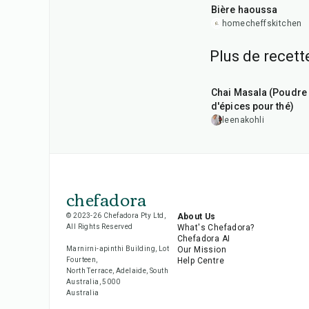
Bière haoussa
homecheffskitchen
Plus de recet
15
min
Chai Masala (Poudre
d'épices pour thé)
leenakohli
chefadora
© 2023-26 Chefadora Pty Ltd,
About Us
All Rights Reserved
What's Chefadora?
Chefadora AI
Marnirni-apinthi Building, Lot
Our Mission
Fourteen,
Help Centre
North Terrace, Adelaide, South
Australia, 5000
Australia