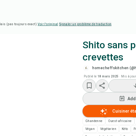
lais (pas toujours exact).
Voir l'original
·
Signaler un problème de traduction
Shito sans 
crevettes
Cui
homecheffskitchen (@
Reg
Publié le
18 mars 2025
·
Mis à jour
Add
Add
Add
Cuisiner ét
Ghanéenne
Ouest-africaine
Not
Végan
Végétarien
Kéto
P