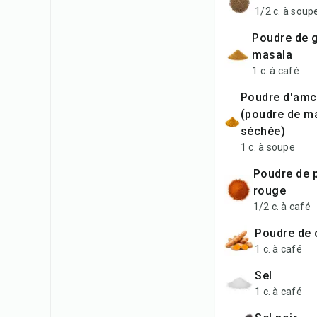
1/2 c. à soup
poudre de garam
masala
1 c. à café
poudre d'amchur
(poudre de m
séchée)
1 c. à soupe
poudre de piment
rouge
1/2 c. à café
poudre de
1 c. à café
sel
1 c. à café