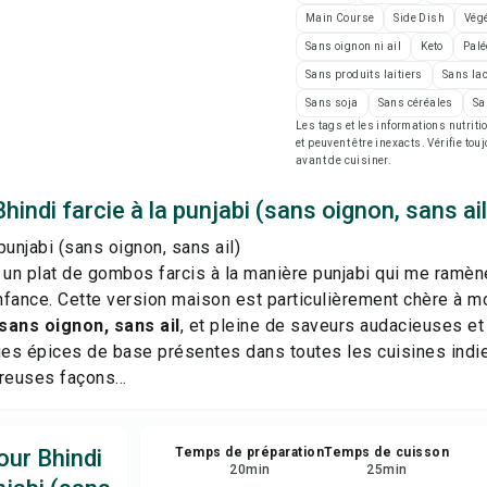
Imp
Main Course
Side Dish
Végé
Sans oignon ni ail
Keto
Palé
Enr
Sans produits laitiers
Sans la
Sans soja
Sans céréales
Sa
Les tags et les informations nutri
Par
et peuvent être inexacts. Vérifie tou
avant de cuisiner.
Sig
hindi farcie à la punjabi (sans oignon, sans ail
 punjabi (sans oignon, sans ail)
 un plat de gombos farcis à la manière punjabi qui me ramèn
fance. Cette version maison est particulièrement chère à mo
sans oignon, sans ail
, et pleine de saveurs audacieuses et
es épices de base présentes dans toutes les cuisines indi
reuses façons...
our Bhindi
Temps de préparation
Temps de cuisson
20
min
25
min