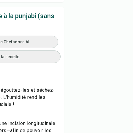
 à la punjabi (sans
ec Chefadora AI
la recette
égouttez-les et séchez-
 L'humidité rend les
ciale !
ne incision longitudinale
ers—afin de pouvoir les