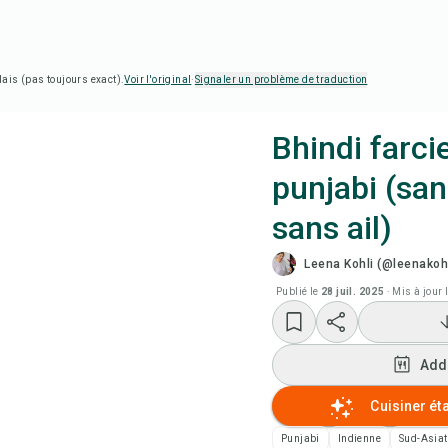
lais (pas toujours exact).
Voir l'original
·
Signaler un problème de traduction
Bhindi farcie
punjabi (san
Cui
sans ail)
Reg
Leena Kohli (@leenakohl
Publié le
28 juil. 2025
·
Mis à jour 
Add
Add
Add
Cuisiner ét
Not
Punjabi
Indienne
Sud-Asiat