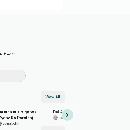
s 👩‍🍳✨
View All
35
min
35
min
1
hr
10
min
aratha aux oignons
Dal Arhar (Toor) sauté
Kadhi au b
Pyaaz Ka Paratha)
leenakohli
leenakohl
leenakohli