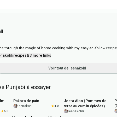
li
ce through the magic of home cooking with my easy-to-follow recipe
nakohlirecipes
& 3 more links
Voir tout de leenakohli
es Punjabi à essayer
15
min
25
min
Imli
Pakora de pain
Jeera Aloo (Pommes de
P
terre au cumin épicées)
(
leenakohli
4.0
5.0
leenakohli