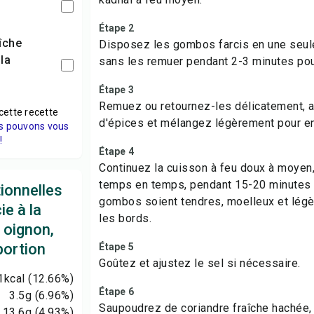
Étape 2
Disposez les gombos farcis en une seule
la
sans les remuer pendant 2-3 minutes pou
Étape 3
Remuez ou retournez-les délicatement, a
cette recette
d'épices et mélangez légèrement pour en
s pouvons vous
!
Étape 4
Continuez la cuisson à feu doux à moyen,
temps en temps, pendant 15-20 minutes o
tionnelles
gombos soient tendres, moelleux et légè
ie à la
les bords.
 oignon,
portion
Étape 5
Goûtez et ajustez le sel si nécessaire.
1
kcal
(12.66%)
Étape 6
3.5
g
(6.96%)
Saupoudrez de coriandre fraîche hachée,
13.6
g
(4.93%)