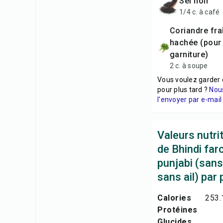
sel noir
1/4 c. à café
coriandre fraîche
hachée (pour 
garniture)
2 c. à soupe
Vous voulez garder 
pour plus tard ?
Nou
l'envoyer par e-mail 
Valeurs nutri
de Bhindi farc
punjabi (sans
sans ail) par 
Calories
253.
Protéines
Glucides