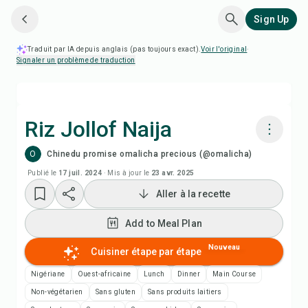
Sign Up
Traduit par IA depuis anglais (pas toujours exact).
Voir l'original
·
Signaler un problème de traduction
Riz Jollof Naija
O
Chinedu promise omalicha precious (@omalicha)
Cuisiner avec Chefadora AI
Publié le
17 juil. 2024
·
Mis à jour le
23 avr. 2025
Aller à la recette
Add to Meal Plan
Add to Meal Plan
Add to Shopping List
Nouveau
Cuisiner étape par étape
Notes de recette
Nigériane
Ouest-africaine
Lunch
Dinner
Main Course
Non-végétarien
Sans gluten
Sans produits laitiers