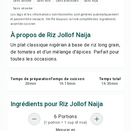
Imprimer la recette
Sans lactose
Sans noix
Sans arachides
Sans soja
Sans sésame
Les tags et les informations nutritionnelles sont générés automatiquement
Enregistrer
et peuvent être inexacts. Vérifie toujours la liste complète des ingrédients
avant de cuisiner.
Partager
À propos de Riz Jollof Naija
Un plat classique nigérian à base de riz long grain,
Signaler
de tomates et d'un mélange d'épices. Parfait pour
toutes les occasions.
Temps de préparation
Temps de cuisson
Temps total
20
min
1
h
15
min
1
h
35
min
Ingrédients pour Riz Jollof Naija
6 Portions
(1 portion = 1 cup of rice)
Mesurer en