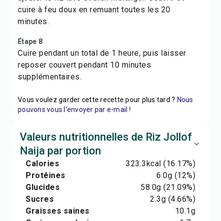
cuire à feu doux en remuant toutes les 20
minutes.
Étape 8
Cuire pendant un total de 1 heure, puis laisser
reposer couvert pendant 10 minutes
supplémentaires.
Vous voulez garder cette recette pour plus tard ?
Nous
pouvons vous l'envoyer par e-mail !
Valeurs nutritionnelles de Riz Jollof
Naija par portion
Calories
323.3
kcal
(16.17%)
Protéines
6.0
g
(12%)
Glucides
58.0
g
(21.09%)
Sucres
2.3
g
(4.66%)
Graisses saines
10.1
g