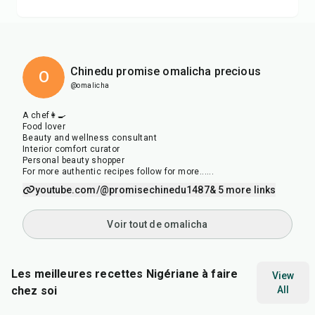
Chinedu promise omalicha precious
O
@omalicha
A chef👩‍🍳
Food lover
Beauty and wellness consultant
Interior comfort curator
Personal beauty shopper
For more authentic recipes follow for more......
youtube.com/@promisechinedu1487
& 5 more links
Voir tout de omalicha
Les meilleures recettes Nigériane à faire
View
chez soi
All
45
min
25
min
45
m