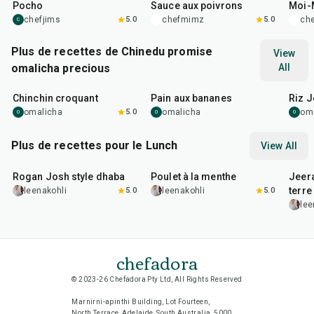
Pocho
Sauce aux poivrons
Moi-
chefjims
5.0
chefmimz
5.0
ch
C
Plus de recettes de Chinedu promise
View
omalicha precious
All
50
min
1
hr
1
hr
Chinchin croquant
Pain aux bananes
Riz J
omalicha
5.0
omalicha
om
O
O
O
Plus de recettes pour le Lunch
View All
1
hr
50
min
1
hr
15
min
25
m
Rogan Josh style dhaba
Poulet à la menthe
Jeer
terre
leenakohli
5.0
leenakohli
5.0
lee
chefadora
© 2023-26 Chefadora Pty Ltd, All Rights Reserved
Marnirni-apinthi Building, Lot Fourteen,
North Terrace, Adelaide, South Australia, 5000