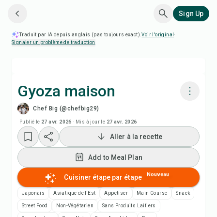
Sign Up
Traduit par IA depuis anglais (pas toujours exact).
Voir l'original
·
Signaler un problème de traduction
Gyoza maison
Chef Big (@chefbig29)
Cuisiner avec Chefadora AI
Publié le
27 avr. 2026
·
Mis à jour le
27 avr. 2026
Aller à la recette
Add to Meal Plan
Add to Meal Plan
Add to Shopping List
Nouveau
Cuisiner étape par étape
Notes de recette
Japonais
Asiatique de l'Est
Appetiser
Main Course
Snack
Street Food
Non-Végétarien
Sans Produits Laitiers