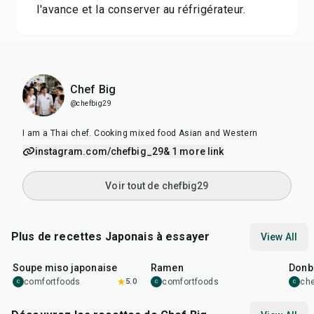
l'avance et la conserver au réfrigérateur.
Chef Big
@chefbig29
I am a Thai chef. Cooking mixed food Asian and Western
instagram.com/chefbig_29
& 1 more link
Voir tout de chefbig29
Plus de recettes Japonais à essayer
View All
45
min
45
min
1
hr
Soupe miso japonaise
Ramen
Donbu
comfortfoods
5.0
comfortfoods
ch
C
C
C