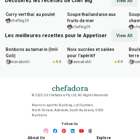
Découvrez les recettes de Chef Big
View All
35
min
25
min
40
m
Curry vert thaï au poulet
Soupe thaïlandaise aux
Soup
fruits de mer
cham
chefbig29
chefbig29
che
Les meilleures recettes pour le Appetiser
View All
1
hr
20
min
15
min
40
m
Bonbons au tamarin (Imli
Noix sucrées et salées
Boul
Goli)
pour l'apéritif
terre 
leenakohli
5.0
leenakohli
5.0
lee
chefadora
© 2023-26 Chefadora Pty Ltd, All Rights Reserved
Marnirni-apinthi Building, Lot Fourteen,
North Terrace, Adelaide, South Australia, 5000
Australia
Follow Us
About Us
Explore