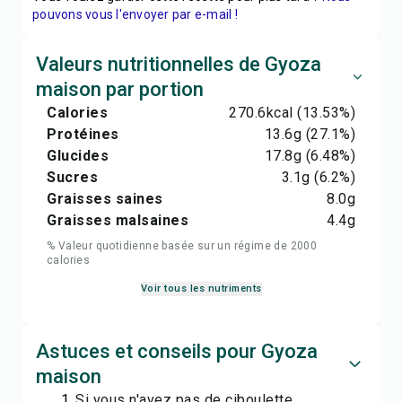
pouvons vous l'envoyer par e-mail !
Valeurs nutritionnelles de Gyoza
maison par portion
Calories
270.6
kcal
(13.53%)
Protéines
13.6
g
(27.1%)
Glucides
17.8
g
(6.48%)
Sucres
3.1
g
(6.2%)
Graisses saines
8.0
g
Graisses malsaines
4.4
g
% Valeur quotidienne basée sur un régime de 2000
calories
Voir tous les nutriments
Astuces et conseils pour Gyoza
maison
Si vous n'avez pas de ciboulette