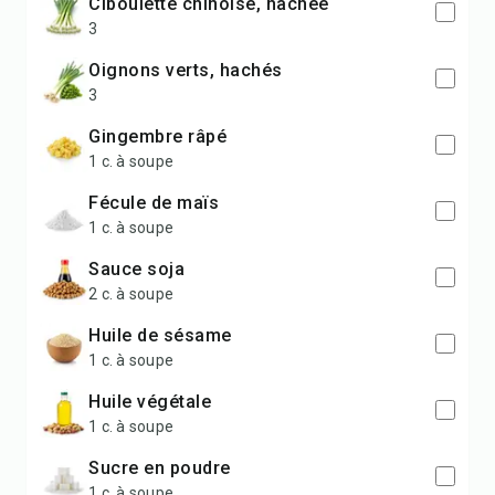
ciboulette chinoise, hachée
3
oignons verts, hachés
3
gingembre râpé
1 c. à soupe
fécule de maïs
1 c. à soupe
sauce soja
2 c. à soupe
huile de sésame
1 c. à soupe
huile végétale
1 c. à soupe
sucre en poudre
1 c. à soupe