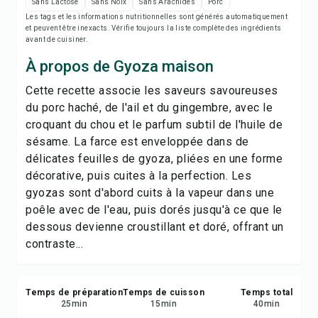
Imprimer la recette
Sans Lactose
Sans Noix
Sans Arachides
Porc
Les tags et les informations nutritionnelles sont générés automatiquement
et peuvent être inexacts. Vérifie toujours la liste complète des ingrédients
Enregistrer
avant de cuisiner.
À propos de Gyoza maison
Partager
Cette recette associe les saveurs savoureuses
du porc haché, de l'ail et du gingembre, avec le
Signaler
croquant du chou et le parfum subtil de l'huile de
sésame. La farce est enveloppée dans de
délicates feuilles de gyoza, pliées en une forme
décorative, puis cuites à la perfection. Les
gyozas sont d'abord cuits à la vapeur dans une
poêle avec de l'eau, puis dorés jusqu'à ce que le
dessous devienne croustillant et doré, offrant un
contraste...
Temps de préparation
Temps de cuisson
Temps total
25
min
15
min
40
min