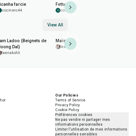
icanha farcie
Fettuccine Alfredo
Riz au lait
cocinero44
cocinero44
cocinero
C
C
View All
2
hr
50
min
20
min
30
min
am Ladoo (Beignets de
Maïs frit épicé
Brochettes
oong Dal)
grillées
leenakohli
leenakohli
leenakohl
Our Policies
hor
Terms of Service
Privacy Policy
Cookie Policy
Préférences cookies
Ne pas vendre ni partager mes
informations personnelles
Limiter l'utilisation de mes informations
personnelles sensibles