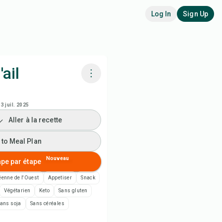
Log In
Sign Up
'ail
siner avec Chefadora AI
3 juil. 2025
Aller à la recette
 to Meal Plan
 to Meal Plan
 to Shopping List
Nouveau
ape par étape
es de recette
enne de l'Ouest
Appetiser
Snack
Végétarien
Keto
Sans gluten
rimer la recette
ans soja
Sans céréales