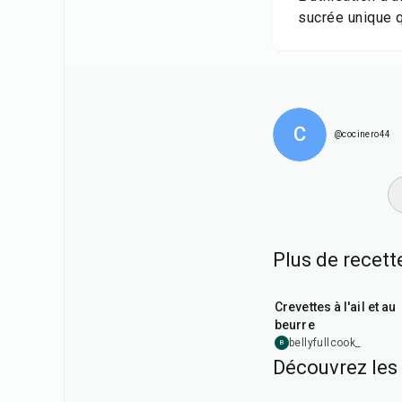
sucrée unique q
C
@cocinero44
Plus de recett
25
min
Crevettes à l'ail et au
beurre
bellyfullcook_
B
Découvrez les
1
hr