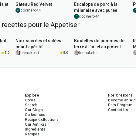
la et
Gâteau Red Velvet
Escalope de porc à la
P
milanaise avec purée
cocinero44
C
C
cocinero44
C
 recettes pour le Appetiser
15
min
40
min
Imli
Noix sucrées et salées
Boulettes de pommes de
R
pour l'apéritif
terre à l'ail et au piment
M
5.0
leenakohli
5.0
leenakohli
Explore
For Creators
Home
Become an Aut
Search
Earn Program
Our Blogs
Contact Us
Collections
Recipe Collections
Our Authors
Ingredients
Recipes