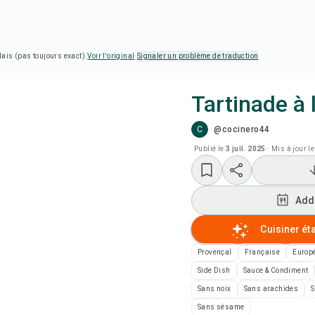
lais (pas toujours exact).
Voir l'original
·
Signaler un problème de traduction
Tartinade à l
C
@cocinero44
Cui
Publié le
3 juil. 2025
·
Mis à jour le
Add
Add
Add
Cuisiner ét
Not
Provençal
Française
Europé
Side Dish
Sauce & Condiment
Imp
Sans noix
Sans arachides
S
Sans sésame