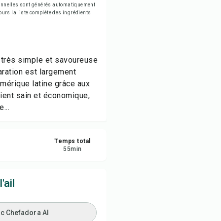
tionnelles sont générés automatiquement
egistrer
jours la liste complète des ingrédients
tager
te très simple et savoureuse
naler
aration est largement
Amérique latine grâce aux
ient sain et économique,
...
Temps total
55
min
'ail
ec Chefadora AI