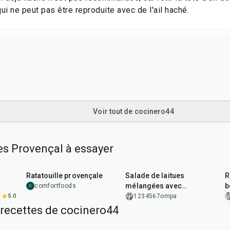
ui ne peut pas être reproduite avec de l'ail haché.
Voir tout de cocinero44
es Provençal à essayer
1
hr
30
min
35
min
Ratatouille provençale
Salade de laitues
R
mélangées avec
b
comfortfoods
C
vinaigrette aux agrumes
5.0
1234567ompa
 recettes de cocinero44
45
min
50
min