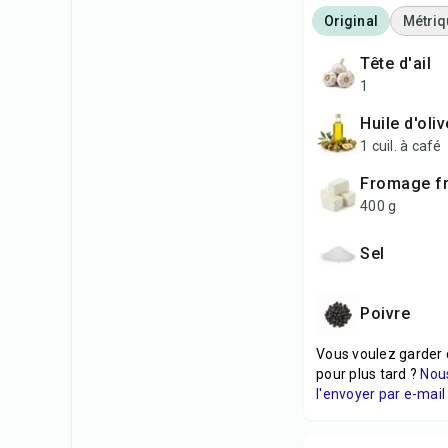
Original
Métriq
tête d'ail
1
huile d'oli
1 cuil. à café
fromage f
400 g
sel
poivre
Vous voulez garder 
pour plus tard ?
Nou
l'envoyer par e-mail 