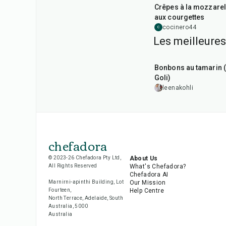
Crêpes à la mozzarel
aux courgettes
cocinero44
C
Les meilleures
1
hr
20
min
Bonbons au tamarin (
Goli)
leenakohli
chefadora
© 2023-26 Chefadora Pty Ltd,
About Us
All Rights Reserved
What's Chefadora?
Chefadora AI
Marnirni-apinthi Building, Lot
Our Mission
Fourteen,
Help Centre
North Terrace, Adelaide, South
Australia, 5000
Australia