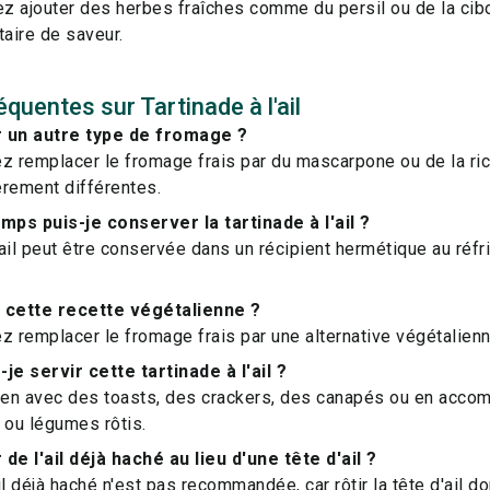
z ajouter des herbes fraîches comme du persil ou de la cib
aire de saveur.
quentes sur Tartinade à l'ail
er un autre type de fromage ?
z remplacer le fromage frais par du mascarpone ou de la ric
èrement différentes.
ps puis-je conserver la tartinade à l'ail ?
l'ail peut être conservée dans un récipient hermétique au réfr
 cette recette végétalienne ?
z remplacer le fromage frais par une alternative végétalienn
je servir cette tartinade à l'ail ?
bien avec des toasts, des crackers, des canapés ou en acco
 ou légumes rôtis.
r de l'ail déjà haché au lieu d'une tête d'ail ?
ail déjà haché n'est pas recommandée, car rôtir la tête d'ail 