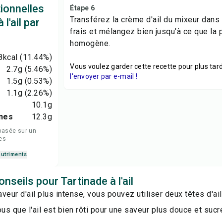
tionnelles
Étape 6
Transférez la crème d'ail du mixeur dans 
 l'ail par
frais et mélangez bien jusqu'à ce que la p
homogène.
8
kcal
(11.44%)
Vous voulez garder cette recette pour plus tard
2.7
g
(5.46%)
l'envoyer par e-mail !
1.5
g
(0.53%)
1.1
g
(2.26%)
10.1
g
nes
12.3
g
basée sur un
es
nutriments
nseils pour Tartinade à l'ail
veur d'ail plus intense, vous pouvez utiliser deux têtes d'ail 
s que l'ail est bien rôti pour une saveur plus douce et sucr