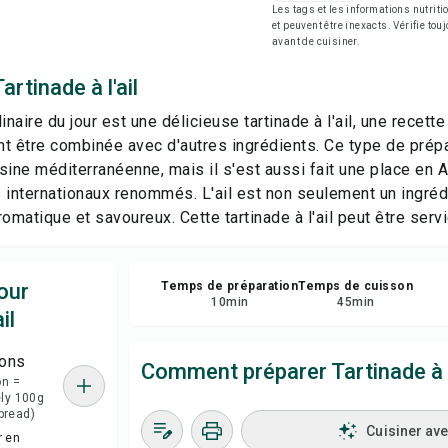
Les tags et les informations nutri
Enr
et peuvent être inexacts. Vérifie tou
avant de cuisiner.
Par
rtinade à l'ail
inaire du jour est une délicieuse tartinade à l'ail, une recet
Sig
t être combinée avec d'autres ingrédients. Ce type de prép
isine méditerranéenne, mais il s'est aussi fait une place en 
 internationaux renommés. L'ail est non seulement un ingréd
omatique et savoureux. Cette tartinade à l'ail peut être servie
our
Temps de préparation
Temps de cuisson
10
min
45
min
il
ions
Comment préparer Tartinade à l
on =
ly 100g
spread)
Cuisiner av
r en