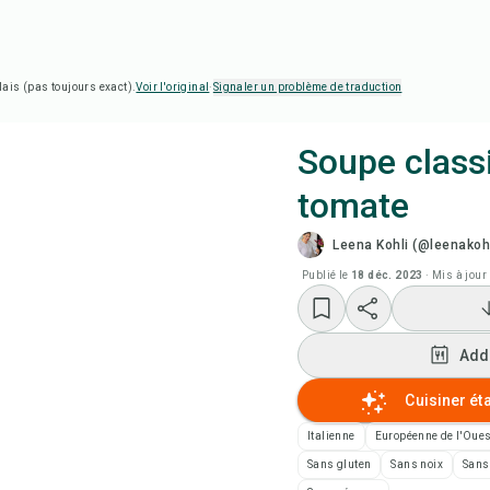
lais (pas toujours exact).
Voir l'original
·
Signaler un problème de traduction
Soupe classi
tomate
Cui
Leena Kohli (@leenakohl
Add
Publié le
18 déc. 2023
·
Mis à jour 
Add
Add
Not
Cuisiner ét
Italienne
Européenne de l'Oues
Imp
Sans gluten
Sans noix
Sans