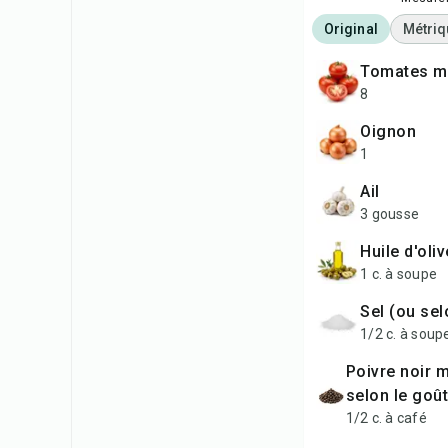
Original
Métriq
Tomates m
8
Oignon
1
Ail
3 gousse
Huile d'oli
1 c. à soupe
Sel (ou se
1/2 c. à soup
Poivre noir moulu (ou
selon le goût
1/2 c. à café