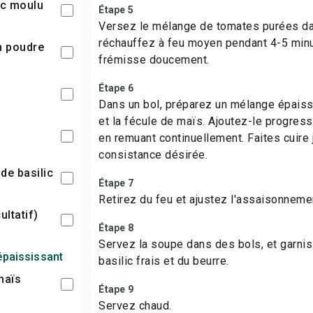
nc moulu
Étape 5
Versez le mélange de tomates purées da
réchauffez à feu moyen pendant 4-5 minut
en poudre
frémisse doucement.
Étape 6
Dans un bol, préparez un mélange épaiss
et la fécule de maïs. Ajoutez-le progres
en remuant continuellement. Faites cuire 
consistance désirée.
 de basilic
Étape 7
Retirez du feu et ajustez l'assaisonneme
ultatif)
Étape 8
Servez la soupe dans des bols, et garni
épaississant
basilic frais et du beurre.
maïs
Étape 9
Servez chaud.