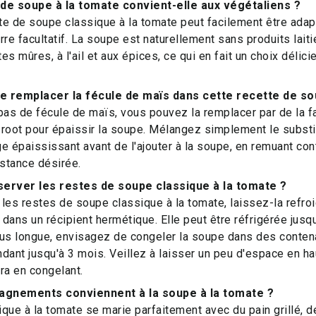
de soupe à la tomate convient-elle aux végétaliens ?
tte de soupe classique à la tomate peut facilement être ada
rre facultatif. La soupe est naturellement sans produits laiti
es mûres, à l'ail et aux épices, ce qui en fait un choix délic
je remplacer la fécule de maïs dans cette recette de so
pas de fécule de maïs, vous pouvez la remplacer par de la fa
root pour épaissir la soupe. Mélangez simplement le substit
e épaississant avant de l'ajouter à la soupe, en remuant con
istance désirée.
rver les restes de soupe classique à la tomate ?
les restes de soupe classique à la tomate, laissez-la refro
 dans un récipient hermétique. Elle peut être réfrigérée jusq
lus longue, envisagez de congeler la soupe dans des conten
dant jusqu'à 3 mois. Veillez à laisser un peu d'espace en haut
ra en congelant.
gnements conviennent à la soupe à la tomate ?
que à la tomate se marie parfaitement avec du pain grillé, 