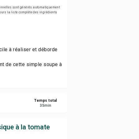
egistrer
tionnelles sont générés automatiquement
jours la liste complète des ingrédients
tager
naler
ile à réaliser et déborde
ant de cette simple soupe à
Temps total
35
min
ique à la tomate