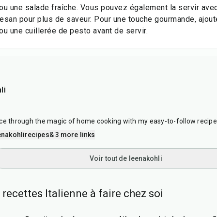
ou une salade fraîche. Vous pouvez également la servir ave
san pour plus de saveur. Pour une touche gourmande, ajoute
u une cuillerée de pesto avant de servir.
li
ce through the magic of home cooking with my easy-to-follow recipe
nakohlirecipes
& 3 more links
Voir tout de leenakohli
 recettes Italienne à faire chez soi
25
min
40
min