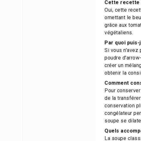
Cette recette 
Oui, cette rece
omettant le beu
grâce aux tomat
végétaliens.
Par quoi puis-
Si vous n'avez 
poudre d'arrow-
créer un mélang
obtenir la cons
Comment conse
Pour conserver 
de la transférer
conservation p
congélateur pen
soupe se dilate
Quels accompa
La soupe classi