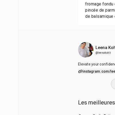
fromage fondu 
pincée de parme
de balsamique o
Leena Koh
@leenakohli
Elevate your confiden
instagram.com/lee
Les meilleures
35
min