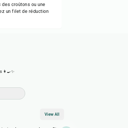
c des croûtons ou une
z un filet de réduction
s 👩‍🍳✨
View All
45
min
45
min
10
min