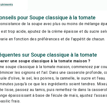
nutriments
onseils pour Soupe classique à la tomate
 consistance de la soupe avec plus ou moins de mélange épa
 est trop acide, ajoutez de la crème épaisse et du sucre selo
varie en fonction des préférences et de l'appétit de chacun.
équentes sur Soupe classique à la tomate
rer une soupe classique à la tomate maison ?
une soupe classique à la tomate maison, commencez par co
 émincer les oignons et l'ail. Dans une casserole profonde, 
'huile d'olive, le sel, les poivres, la cannelle, le sucre et l'ea
inutes jusqu'à ce que les ingrédients soient tendres. Mixe
ée lisse, passez au tamis, puis remettez-le dans la casserol
ange épaississant à base de fécule de maïs, ajustez l'assa
silic frais.