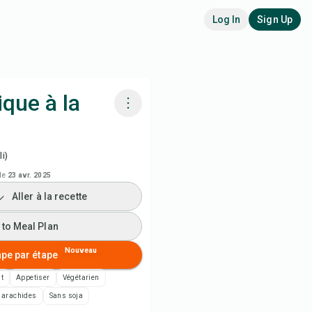
Log In
Sign Up
que à la
siner avec Chefadora AI
i)
 to Meal Plan
le
23 avr. 2025
Aller à la recette
 to Shopping List
 to Meal Plan
es de recette
Nouveau
ape par étape
t
Appetiser
Végétarien
rimer la recette
 arachides
Sans soja