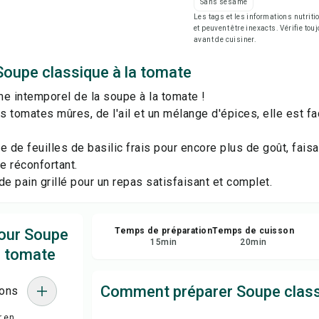
Sans sésame
Enr
Les tags et les informations nutri
et peuvent être inexacts. Vérifie tou
avant de cuisiner.
Par
Soupe classique à la tomate
Sig
e intemporel de la soupe à la tomate !
 tomates mûres, de l'ail et un mélange d'épices, elle est fac
e de feuilles de basilic frais pour encore plus de goût, fais
e réconfortant.
 pain grillé pour un repas satisfaisant et complet.
pour Soupe
Temps de préparation
Temps de cuisson
15
min
20
min
a tomate
Comment préparer Soupe class
ions
r en