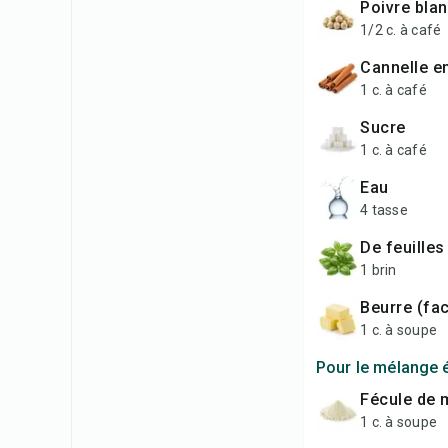
Poivre bla
1/2 c. à café
Cannelle 
1 c. à café
Sucre
1 c. à café
Eau
4 tasse
de feuilles
1 brin
Beurre (fac
1 c. à soupe
Pour le mélange 
Fécule de 
1 c. à soupe