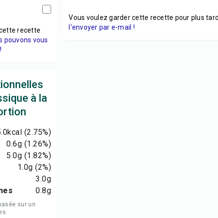
Vous voulez garder cette recette pour plus tard
l'envoyer par e-mail !
cette recette
s pouvons vous
!
tionnelles
sique à la
ortion
.0
kcal
(2.75%)
0.6
g
(1.26%)
5.0
g
(1.82%)
1.0
g
(2%)
3.0
g
nes
0.8
g
basée sur un
es