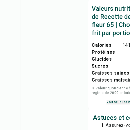
Valeurs nutri
de Recette d
fleur 65 | Ch
frit par porti
Calories
141
Protéines
Glucides
Sucres
Graisses saines
Graisses malsai
% Valeur quotidienne 
régime de 2000 calori
Voir tous les 
Astuces et co
Assurez-vou