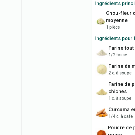
Ingrédients princ
chou-fleur de taille
moyenne
1 pièce
Ingrédients pour 
farine tou
1/2 tasse
farine de 
2 c. à soupe
farine de pois
chiches
1 c. à soupe
curcuma e
1/4 c. à café
poudre de piment
rouge