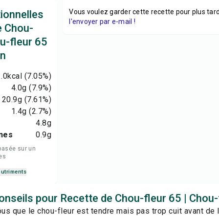
Vous voulez garder cette recette pour plus tard
tionnelles
l'envoyer par e-mail !
e Chou-
ou-fleur 65
on
.0
kcal
(7.05%)
4.0
g
(7.9%)
20.9
g
(7.61%)
1.4
g
(2.7%)
4.8
g
nes
0.9
g
basée sur un
es
nutriments
nseils pour Recette de Chou-fleur 65 | Chou-f
s que le chou-fleur est tendre mais pas trop cuit avant de l