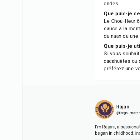
ondes.
Que puis-je se
Le Chou-fleur 6
sauce à la ment
du naan ou une 
Que puis-je ut
Si vous souhait
cacahuètes ou d
préférez une ve
Rajani
@thegourmetsc
I’m Rajani, a passiona
began in childhood, i