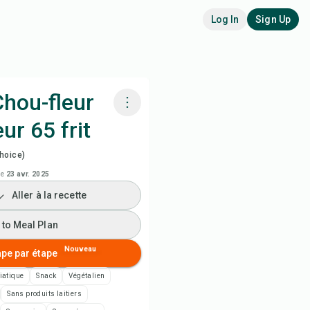
Log In
Sign Up
Chou-fleur
ur 65 frit
siner avec Chefadora AI
hoice)
 to Meal Plan
le
23 avr. 2025
Aller à la recette
 to Shopping List
 to Meal Plan
es de recette
Nouveau
ape par étape
iatique
Snack
Végétalien
rimer la recette
Sans produits laitiers