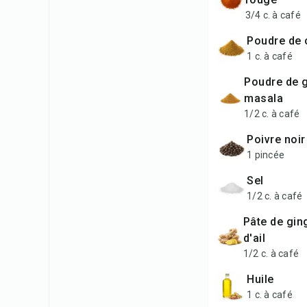
3/4 c. à café
poudre de
1 c. à café
poudre de garam
masala
1/2 c. à café
poivre noi
1 pincée
sel
1/2 c. à café
pâte de gingembre et
d'ail
1/2 c. à café
huile
1 c. à café