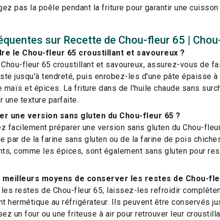
ez pas la poêle pendant la friture pour garantir une cuisson
équentes sur Recette de Chou-fleur 65 | Chou-f
e le Chou-fleur 65 croustillant et savoureux ?
 Chou-fleur 65 croustillant et savoureux, assurez-vous de fai
uste jusqu'à tendreté, puis enrobez-les d'une pâte épaisse à
e maïs et épices. La friture dans de l'huile chaude sans surc
r une texture parfaite.
er une version sans gluten du Chou-fleur 65 ?
z facilement préparer une version sans gluten du Chou-fleur
ge par de la farine sans gluten ou de la farine de pois chich
nts, comme les épices, sont également sans gluten pour res
s meilleurs moyens de conserver les restes de Chou-fle
les restes de Chou-fleur 65, laissez-les refroidir complète
nt hermétique au réfrigérateur. Ils peuvent être conservés ju
isez un four ou une friteuse à air pour retrouver leur croustill