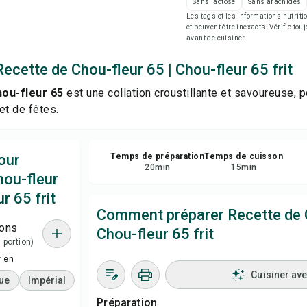
Sans lactose
Sans arachides
Enr
Les tags et les informations nutri
et peuvent être inexacts. Vérifie tou
avant de cuisiner.
Par
ecette de Chou-fleur 65 | Chou-fleur 65 frit
Sig
hou-fleur 65
est une collation croustillante et savoureuse, p
t de fêtes.
our
Temps de préparation
Temps de cuisson
20
min
15
min
hou-fleur
r 65 frit
Comment préparer Recette de C
ions
Chou-fleur 65 frit
1 portion)
r en
Cuisiner av
ue
Impérial
Préparation