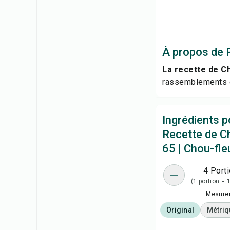
À propos de R
La recette de C
rassemblements e
Ingrédients p
Recette de C
65 | Chou-fleu
4 Port
(1 portion = 
Mesure
Original
Métriq