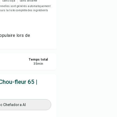
Sans soja
Sans sésame
egistrer
tionnelles sont générés automatiquement
jours la liste complète des ingrédients
tager
naler
opulaire lors de
Temps total
35
min
hou-fleur 65 |
ec Chefadora AI