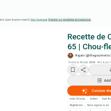
lais (pas toujours exact).
Voir l'original
·
Signaler un problème de traduction
Recette de 
65 | Chou-fle
Cui
Rajani (@thegourmetsc
Add
Publié le
16 oct. 2024
·
Mis à jour 
Add
Add
Not
Cuisiner ét
Indo-Chinois
Indien
Sud-As
Imp
Végétarien
Sans oignon ni ail