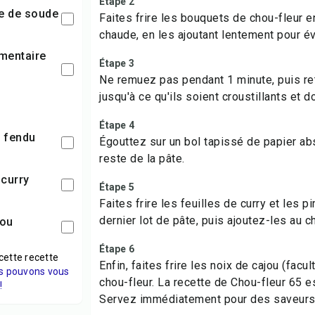
Étape 2
te de soude
Faites frire les bouquets de chou-fleur e
chaude, en les ajoutant lentement pour év
Étape 3
Ne remuez pas pendant 1 minute, puis ret
jusqu'à ce qu'ils soient croustillants et d
Étape 4
t fendu
Égouttez sur un bol tapissé de papier ab
reste de la pâte.
 curry
Étape 5
Faites frire les feuilles de curry et les 
dernier lot de pâte, puis ajoutez-les au c
jou
Étape 6
cette recette
Enfin, faites frire les noix de cajou (facul
s pouvons vous
chou-fleur. La recette de Chou-fleur 65 es
!
Servez immédiatement pour des saveurs