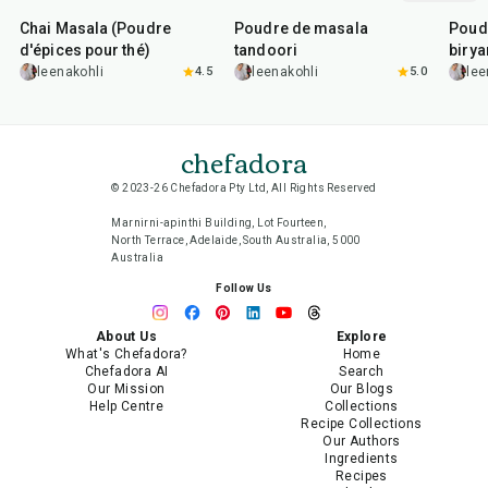
Chai Masala (Poudre
Poudre de masala
Poud
d'épices pour thé)
tandoori
birya
leenakohli
4.5
leenakohli
5.0
lee
chefadora
© 2023-26 Chefadora Pty Ltd, All Rights Reserved
Marnirni-apinthi Building, Lot Fourteen,
North Terrace, Adelaide, South Australia, 5000
Australia
Follow Us
About Us
Explore
What's Chefadora?
Home
Chefadora AI
Search
Our Mission
Our Blogs
Help Centre
Collections
Recipe Collections
Our Authors
Ingredients
Recipes