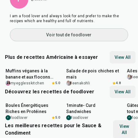
I am a food lover and always look for and prefer to make the
recipes which are healthy and full of nutrients.
Voir tout de foodlover
Plus de recettes Américaine à essayer
View All
40
min
40
min
1
hr
Muffins véganes à la
Salade de pois chiches et
Ailes
banane et aux flocons
maïs
lee
d'avoine
myegglesskitchen
5.0
leenakohli
4.8
Découvrez les recettes de foodlover
View All
15
min
1
min
50
m
Boules Énergétiques
1minute- Curd
Gâtea
Riches en Protéines
Sandwiches
tout 
foodlover
5.0
foodlover
foo
F
F
F
Les meilleures recettes pour le Sauce &
View
Condiment
All
15
min
20
min
20
m