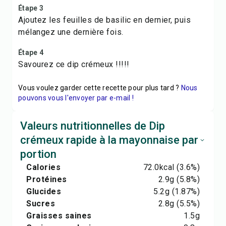
Étape 3
Ajoutez les feuilles de basilic en dernier, puis
mélangez une dernière fois.
Étape 4
Savourez ce dip crémeux !!!!!
Vous voulez garder cette recette pour plus tard ?
Nous
pouvons vous l'envoyer par e-mail !
Valeurs nutritionnelles de Dip
crémeux rapide à la mayonnaise par
portion
Calories
72.0
kcal
(3.6%)
Protéines
2.9
g
(5.8%)
Glucides
5.2
g
(1.87%)
Sucres
2.8
g
(5.5%)
Graisses saines
1.5
g