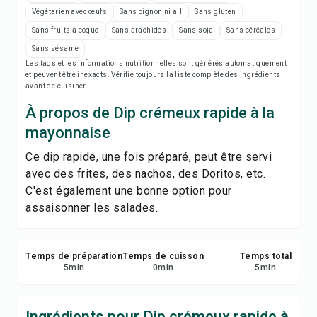
Imprimer la recette
Végétarien avec œufs
Sans oignon ni ail
Sans gluten
Sans fruits à coque
Sans arachides
Sans soja
Sans céréales
Enregistrer
Sans sésame
Les tags et les informations nutritionnelles sont générés automatiquement
et peuvent être inexacts. Vérifie toujours la liste complète des ingrédients
Partager
avant de cuisiner.
À propos de Dip crémeux rapide à la
Signaler
mayonnaise
Ce dip rapide, une fois préparé, peut être servi
avec des frites, des nachos, des Doritos, etc.
C'est également une bonne option pour
assaisonner les salades.
Temps de préparation
Temps de cuisson
Temps total
5
min
0
min
5
min
Ingrédients pour Dip crémeux rapide à