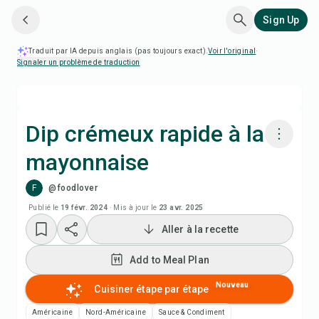
Sign Up
Traduit par IA depuis anglais (pas toujours exact).
Voir l'original
·
Signaler un problème de traduction
Dip crémeux rapide à la
mayonnaise
Cuisiner avec Chefadora AI
F
@foodlover
Add to Meal Plan
Publié le
19 févr. 2024
·
Mis à jour le
23 avr. 2025
Aller à la recette
Add to Shopping List
Add to Meal Plan
Notes de recette
Nouveau
Cuisiner étape par étape
Américaine
Nord-Américaine
Sauce & Condiment