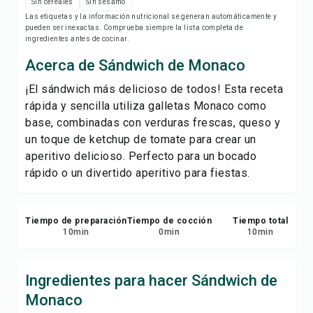
Notas de la receta
Sin cereales
Sin sésamo
Las etiquetas y la información nutricional se generan automáticamente y
pueden ser inexactas. Comprueba siempre la lista completa de
Imprimir receta
ingredientes antes de cocinar.
Acerca de Sándwich de Monaco
Guardar
¡El sándwich más delicioso de todos! Esta receta
rápida y sencilla utiliza galletas Monaco como
Compartir
base, combinadas con verduras frescas, queso y
un toque de ketchup de tomate para crear un
Reportar
aperitivo delicioso. Perfecto para un bocado
rápido o un divertido aperitivo para fiestas.
Tiempo de preparación
Tiempo de cocción
Tiempo total
10
min
0
min
10
min
Ingredientes para hacer Sándwich de
Monaco