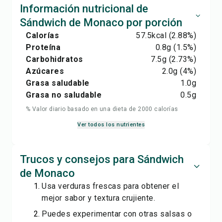
Información nutricional de
Sándwich de Monaco por porción
Calorías
57.5
kcal
(2.88%)
Proteína
0.8
g
(1.5%)
Carbohidratos
7.5
g
(2.73%)
Azúcares
2.0
g
(4%)
Grasa saludable
1.0
g
Grasa no saludable
0.5
g
% Valor diario basado en una dieta de 2000 calorías
Ver todos los nutrientes
Trucos y consejos para Sándwich
de Monaco
Usa verduras frescas para obtener el
mejor sabor y textura crujiente.
Puedes experimentar con otras salsas o