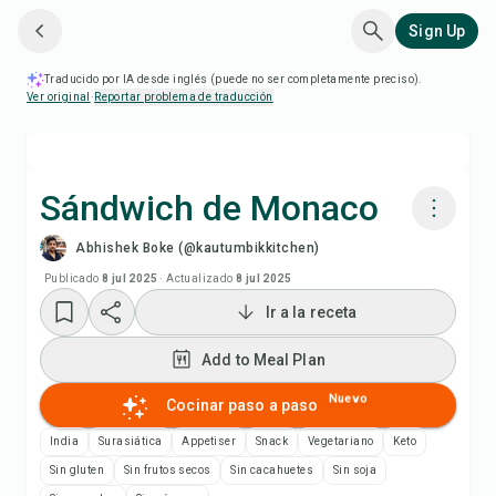
Sign Up
Traducido por IA desde inglés (puede no ser completamente preciso).
Ver original
·
Reportar problema de traducción
Sándwich de Monaco
Abhishek Boke (@kautumbikkitchen)
Cocinar con Chefadora AI
Publicado
8 jul 2025
·
Actualizado
8 jul 2025
Ir a la receta
Ver video de la receta
Add to Meal Plan
Add to Meal Plan
Nuevo
Cocinar paso a paso
Add to Shopping List
India
Surasiática
Appetiser
Snack
Vegetariano
Keto
Sin gluten
Sin frutos secos
Sin cacahuetes
Sin soja