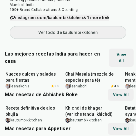
Cooking | Collaborations | Content
Mumbai, India
100+ Brand Collaborations & Counting
instagram.com/kautumbikkitchen
& 1 more link
Ver todo de kautumbikkitchen
Las mejores recetas India para hacer en
View
casa
All
15
min
15
min
35
m
Nueces dulces y saladas
Chai Masala (mezcla de
Nankh
para fiestas
especias para té)
mante
leenakohli
5.0
leenakohli
4.5
lee
Más recetas de Abhishek Boke
View All
35
min
22
min
20
m
Receta definitiva de aloo
Khichdi de bhagar
Batat
bhujia
(variche tandul khichdi)
ayun
kautumbikkitchen
kautumbikkitchen
kau
Más recetas para Appetiser
View All
1
hr
20
min
15
min
40
m