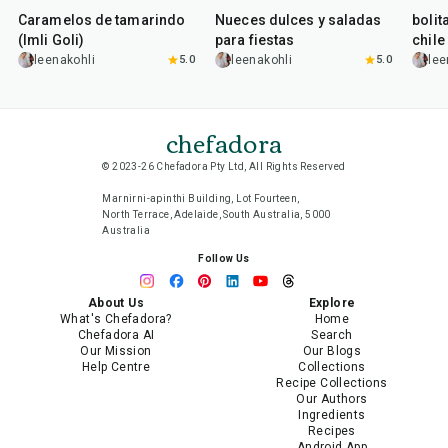
Caramelos de tamarindo
Nueces dulces y saladas
bolit
(Imli Goli)
para fiestas
chile
leenakohli
5.0
leenakohli
5.0
lee
chefadora
© 2023-26 Chefadora Pty Ltd, All Rights Reserved
Marnirni-apinthi Building, Lot Fourteen,
North Terrace, Adelaide, South Australia, 5000
Australia
Follow Us
About Us
Explore
What's Chefadora?
Home
Chefadora AI
Search
Our Mission
Our Blogs
Help Centre
Collections
Recipe Collections
Our Authors
Ingredients
Recipes
Android App