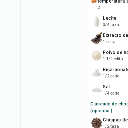
temperatura 
2
leche
3/4 taza
extracto de
1 cdita
polvo de h
1 1/2 cdita
bicarbona
1/2 cdita
sal
1/4 cdita
Glaseado de choc
(opcional)
chispas d
1/2 taza