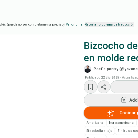
glés (puede no ser completamente preciso).
Ver original
·
Reportar problema de traducción
Bizcocho de
en molde re
Coc
Poet's pantry (@yovanc
Add
Publicado
22 dic 2025
·
Actualiza
Add
Add
Not
Cocinar 
Americana
Norteamericana
Imp
Sin cebolla ni ajo
Sin frutos se