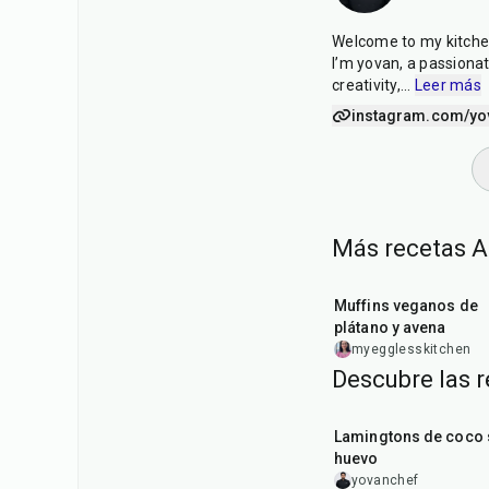
Welcome to my kitche
I’m yovan, a passionat
creativity,
...
Leer más
instagram.com/yo
Más recetas A
40
min
Muffins veganos de
plátano y avena
myegglesskitchen
Descubre las r
1
hr
5
min
Lamingtons de coco 
huevo
yovanchef