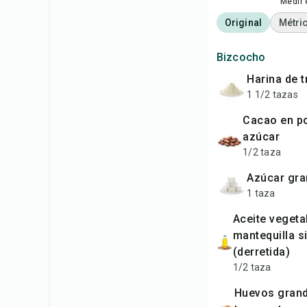
Medir 
Original
Métri
Bizcocho
harina de 
1 1/2 tazas
cacao en polvo sin
azúcar
1/2 taza
azúcar gr
1 taza
aceite vegetal o
mantequilla si
(derretida)
1/2 taza
huevos grandes (a