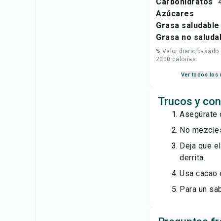
Carbohidratos
Azúcares
Grasa saludable
Grasa no saluda
% Valor diario basado
2000 calorías
Ver todos los 
Trucos y con
Asegúrate 
No mezcles
Deja que e
derrita.
Usa cacao 
Para un sab