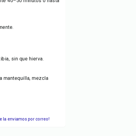
ante 40–50 minutos o hasta
mente.
ibia, sin que hierva.
la mantequilla, mezcla
Te la enviamos por correo!