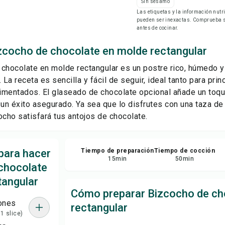
Sin sésamo
Gu
Las etiquetas y la información nut
pueden ser inexactas. Comprueba si
antes de cocinar.
Com
zcocho de chocolate en molde rectangular
Rep
chocolate en molde rectangular es un postre rico, húmedo y 
 La receta es sencilla y fácil de seguir, ideal tanto para pri
mentados. El glaseado de chocolate opcional añade un toque
 un éxito asegurado. Ya sea que lo disfrutes con una taza de
ocho satisfará tus antojos de chocolate.
para hacer
Tiempo de preparación
Tiempo de cocción
15
min
50
min
chocolate
tangular
Cómo preparar Bizcocho de ch
ones
rectangular
 1 slice)