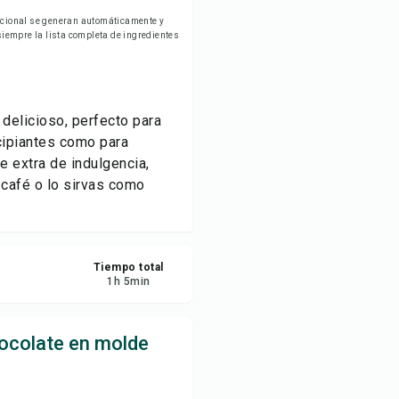
ardar
ricional se generan automáticamente y
empre la lista completa de ingredientes
partir
ortar
delicioso, perfecto para
ncipiantes como para
 extra de indulgencia,
 café o lo sirvas como
Tiempo total
1
h
5
min
ocolate en molde