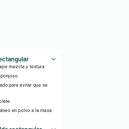
ectangular
jor mezcla y textura.
sponjoso.
ado para evitar que se
late.
táneo en polvo a la masa.