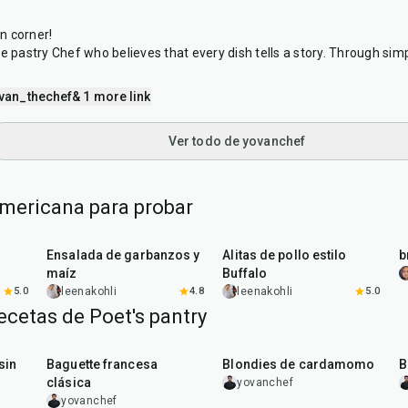
n corner!
e pastry Chef who believes that every dish tells a story. Through simpl
van_thechef
& 1 more link
Ver todo de yovanchef
mericana para probar
40
min
1
hr
20
min
Ensalada de garbanzos y
Alitas de pollo estilo
b
maíz
Buffalo
5.0
leenakohli
4.8
leenakohli
5.0
ecetas de Poet's pantry
1
hr
25
min
35
min
sin
Baguette francesa
Blondies de cardamomo
B
clásica
yovanchef
yovanchef