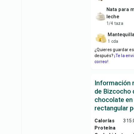
nata para montar o
leche
1/4 taza
mantequill
1 cda
¿Quieres guardar es
después?
¡Te la en
correo!
Información n
de Bizcocho 
chocolate en
rectangular p
Calorías
315.
Proteína