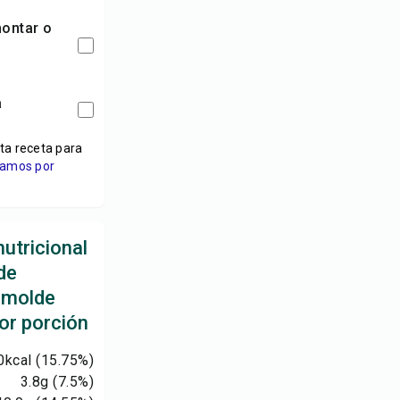
a
ta receta para
viamos por
utricional
de
 molde
or porción
0
kcal
(15.75%)
3.8
g
(7.5%)