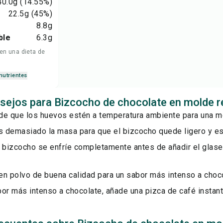
40.0
g
(14.55%)
22.5
g
(45%)
8.8
g
ble
6.3
g
 en una dieta de
nutrientes
sejos para Bizcocho de chocolate en molde r
de que los huevos estén a temperatura ambiente para una me
 demasiado la masa para que el bizcocho quede ligero y e
l bizcocho se enfríe completamente antes de añadir el glase
en polvo de buena calidad para un sabor más intenso a choco
or más intenso a chocolate, añade una pizca de café instan