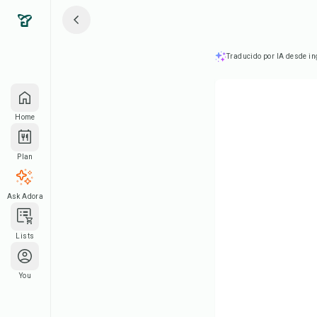
Traducido por IA desde in
Home
Plan
Ask Adora
Lists
You