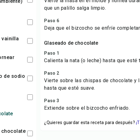
Vierte la masa en el molde y hornea dur
ambiente)
que un palillo salga limpio.
Paso 6
Deja que el bizcocho se enfríe completa
 vainilla
Glaseado de chocolate
Paso 1
ornear
Calienta la nata (o leche) hasta que esté t
Paso 2
to de sodio
Vierte sobre las chispas de chocolate y 
hasta que esté suave.
Paso 3
Extiende sobre el bizcocho enfriado.
olate
¿Quieres guardar esta receta para después?
¡
e chocolate