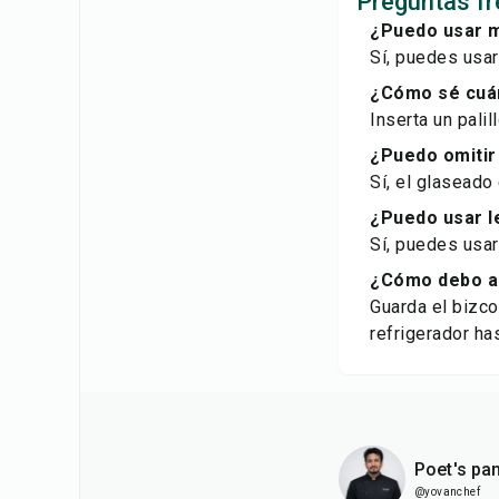
Preguntas fr
¿Puedo usar m
Sí, puedes usar
¿Cómo sé cuán
Inserta un palil
¿Puedo omitir
Sí, el glaseado
¿Puedo usar l
Sí, puedes usar
¿Cómo debo a
Guarda el bizco
refrigerador ha
Poet's pan
@yovanchef