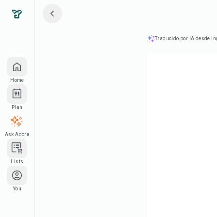
Traducido por IA desde in
Home
Plan
Ask Adora
Lists
You