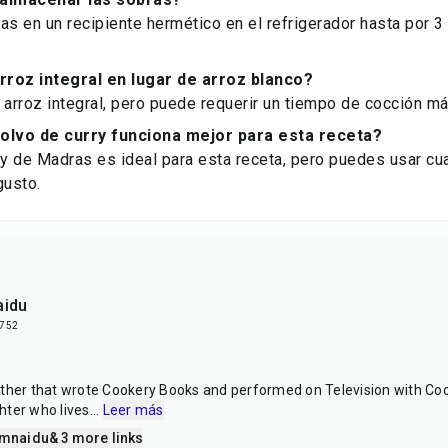
as en un recipiente hermético en el refrigerador hasta por 3 
roz integral en lugar de arroz blanco?
 arroz integral, pero puede requerir un tiempo de cocción má
polvo de curry funciona mejor para esta receta?
ry de Madras es ideal para esta receta, pero puedes usar cua
gusto.
aidu
u752
other that wrote Cookery Books and performed on Television with C
hter who lives
...
Leer más
amnaidu
& 3 more links