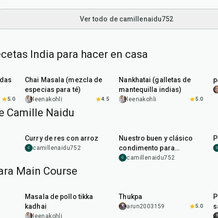
Ver todo de camillenaidu752
cetas India para hacer en casa
15
min
35
min
adas
Chai Masala (mezcla de
Nankhatai (galletas de
p
especias para té)
mantequilla indias)
5.0
leenakohli
4.5
leenakohli
5.0
e Camille Naidu
1
hr
10
min
Curry de res con arroz
Nuestro buen y clásico
P
condimento para
camillenaidu752
C
C
cualquier curry y arroz
camillenaidu752
C
ara Main Course
1
hr
15
min
1
hr
Masala de pollo tikka
Thukpa
P
kadhai
s
arun2003159
5.0
leenakohli