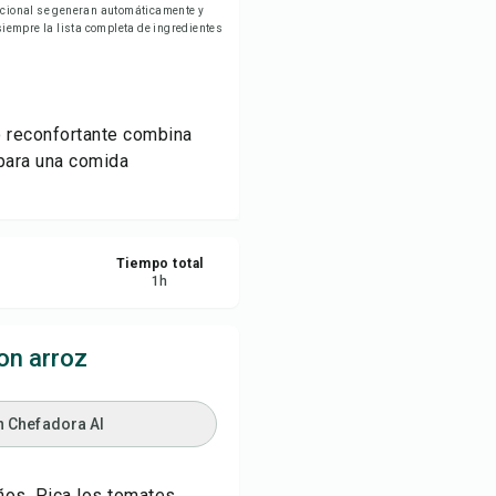
ricional se generan automáticamente y
ardar
empre la lista completa de ingredientes
partir
to reconfortante combina
ortar
 para una comida
Tiempo total
1
h
on arroz
n Chefadora AI
ños. Pica los tomates.