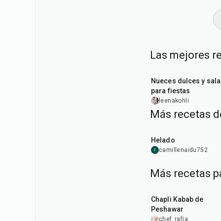
Las mejores re
15
min
Nueces dulces y sal
para fiestas
leenakohli
Más recetas d
25
min
Helado
camillenaidu752
C
Más recetas p
50
min
Chapli Kabab de
Peshawar
chef_rafia