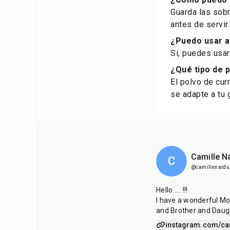
Guarda las sobr
antes de servir.
¿Puedo usar ar
Sí, puedes usar
¿Qué tipo de 
El polvo de cur
se adapte a tu 
Camille N
C
@camillenaid
Hello......!!!
I have a wonderful M
and Brother and Daug
instagram.com/c