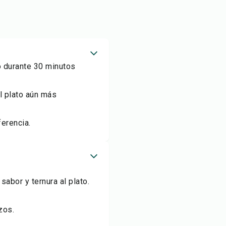
o durante 30 minutos
l plato aún más
erencia.
abor y ternura al plato.
zos.