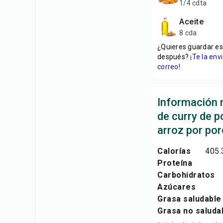
1/4 cdta
aceite
8 cda
¿Quieres guardar es
después?
¡Te la en
correo!
Información n
de curry de p
arroz por por
Calorías
405.
Proteína
Carbohidratos
Azúcares
Grasa saludable
Grasa no saluda