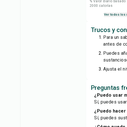
% Valor diario basado
2000 calorías
Ver todos los 
Trucos y con
Para un sab
antes de co
Puedes aña
sustancios
Ajusta el 
Preguntas fr
¿Puedo usar m
Sí, puedes usar
¿Puedo hacer 
Sí, puedes sust
¿Cómo puedo 