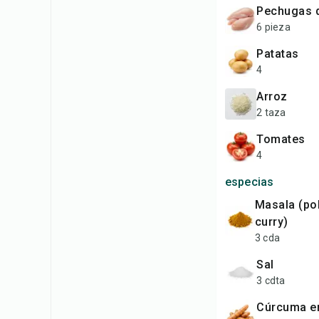
pechugas 
6 pieza
patatas
4
arroz
2 taza
tomates
4
especias
masala (polvo de
curry)
3 cda
sal
3 cdta
cúrcuma e