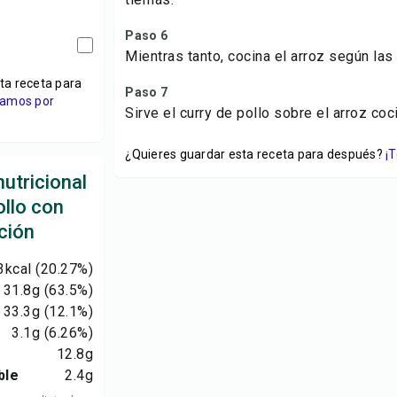
Paso 6
Mientras tanto, cocina el arroz según las
ta receta para
Paso 7
viamos por
Sirve el curry de pollo sobre el arroz coci
¿Quieres guardar esta receta para después?
¡
utricional
ollo con
ción
3
kcal
(20.27%)
31.8
g
(63.5%)
33.3
g
(12.1%)
3.1
g
(6.26%)
12.8
g
ble
2.4
g