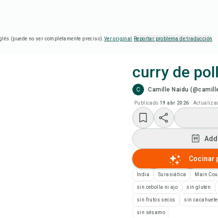
glés (puede no ser completamente preciso).
Ver original
·
Reportar problema de traducción
curry de pol
C
Camille Naidu (@camill
Coc
Publicado
19 abr 2026
·
Actualiza
Add
Add
Add
Cocinar 
Not
India
Surasiática
Main Cou
sin cebolla ni ajo
sin gluten
Imp
sin frutos secos
sin cacahuet
sin sésamo