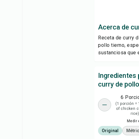
Acerca de cur
Receta de curry d
pollo tierno, esp
sustanciosa que e
Ingredientes 
curry de poll
6 Porci
(1 porción = 
of chicken c
rice
Medir 
Original
Métri