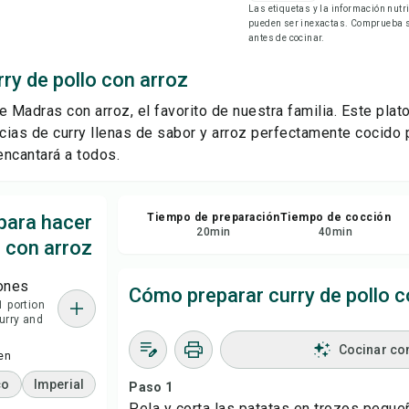
Las etiquetas y la información nut
Gu
pueden ser inexactas. Comprueba si
antes de cocinar.
Com
ry de pollo con arroz
e Madras con arroz, el favorito de nuestra familia. Este pla
Rep
ecias de curry llenas de sabor y arroz perfectamente cocido
ncantará a todos.
para hacer
Tiempo de preparación
Tiempo de cocción
20
min
40
min
o con arroz
ones
Cómo preparar curry de pollo c
1 portion
urry and
)
Cocinar co
en
co
Imperial
Paso 1
Pela y corta las patatas en trozos peque