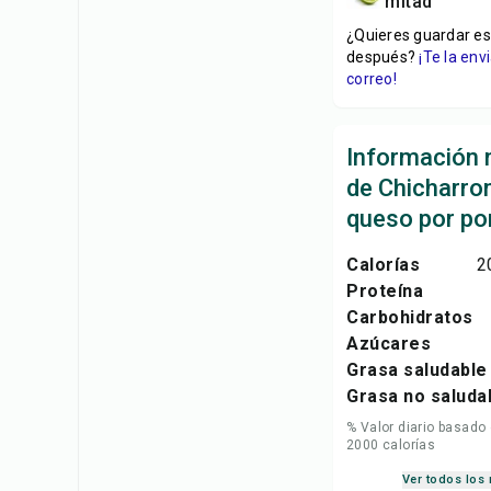
mitad
¿Quieres guardar es
después?
¡Te la en
correo!
Información n
de Chicharro
queso por po
Calorías
2
Proteína
Carbohidratos
Azúcares
Grasa saludable
Grasa no saluda
% Valor diario basado
2000 calorías
Ver todos los 