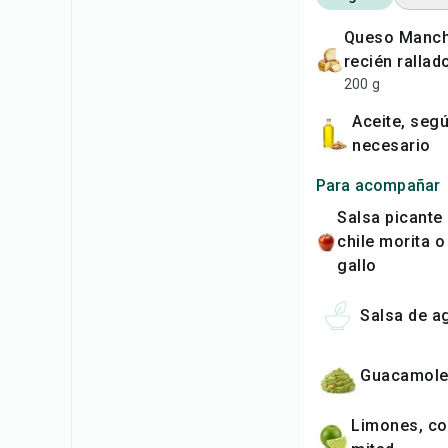
queso Manchego firme,
recién rallad
200 g
Aceite, según sea
necesario
Para acompañar
Salsa picante hecha con
chile morita o
gallo
Salsa de 
Guacamol
limones, cortados a la