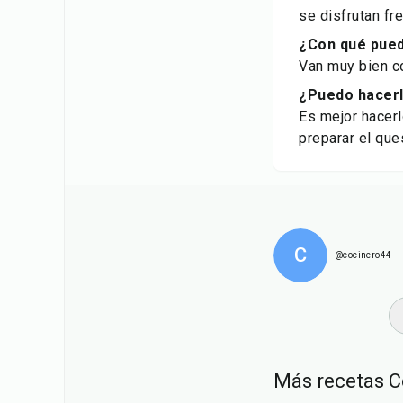
se disfrutan fr
¿Con qué pued
Van muy bien co
¿Puedo hacerl
Es mejor hacerl
preparar el que
C
@cocinero44
Más recetas C
50
min