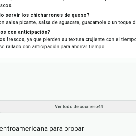
escos.
o servir los chicharrones de queso?
n salsa picante, salsa de aguacate, guacamole o un toque d
os con anticipación?
os frescos, ya que pierden su textura crujiente con el tiem
so rallado con anticipación para ahorrar tiempo.
Ver todo de cocinero44
entroamericana para probar
50
min
45
min