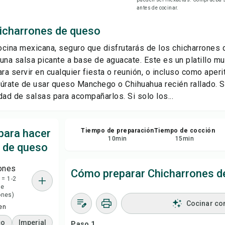
Gu
antes de cocinar.
icharrones de queso
Com
cocina mexicana, seguro que disfrutarás de los chicharrones
a salsa picante a base de aguacate. Este es un platillo muy
Rep
ra servir en cualquier fiesta o reunión, o incluso como aperit
úrate de usar queso Manchego o Chihuahua recién rallado. Si
dad de salsas para acompañarlos. Si solo los...
para hacer
Tiempo de preparación
Tiempo de cocción
10
min
15
min
 de queso
ones
Cómo preparar Chicharrones d
 = 1-2
se
ones)
Cocinar co
en
co
Imperial
Paso 1