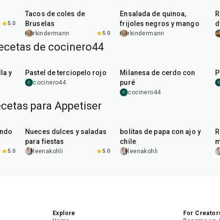
Tacos de coles de
Ensalada de quinoa,
R
Bruselas
frijoles negros y mango
d
5.0
rkindermann
5.0
rkindermann
recetas de cocinero44
45
min
50
min
la y
Pastel de terciopelo rojo
Milanesa de cerdo con
P
puré
cocinero44
C
C
cocinero44
C
ecetas para Appetiser
15
min
40
min
indo
Nueces dulces y saladas
bolitas de papa con ajo y
R
para fiestas
chile
m
5.0
leenakohli
5.0
leenakohli
Explore
For Creator