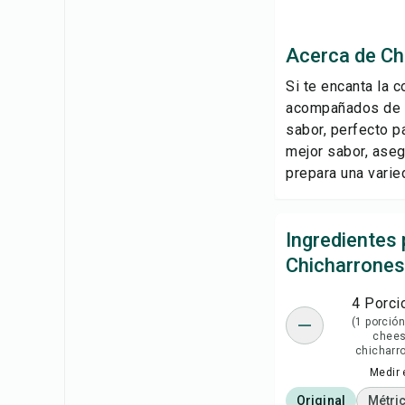
Acerca de Ch
Si te encanta la 
acompañados de un
sabor, perfecto pa
mejor sabor, aseg
prepara una varie
Ingredientes 
Chicharrones
4 Porci
(1 porción
chee
chicharr
Medir 
Original
Métri