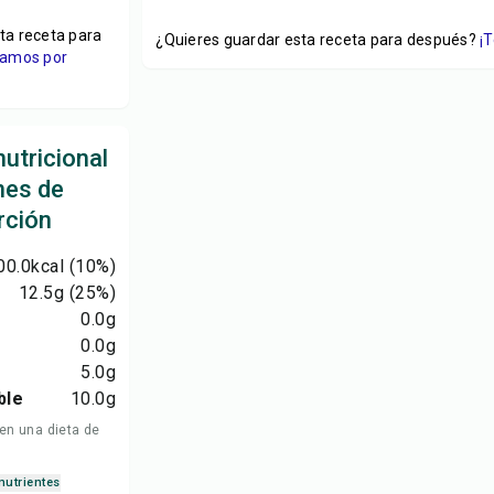
ta receta para
¿Quieres guardar esta receta para después?
¡
viamos por
utricional
nes de
rción
00.0
kcal
(10%)
12.5
g
(25%)
0.0
g
0.0
g
5.0
g
ble
10.0
g
 en una dieta de
nutrientes