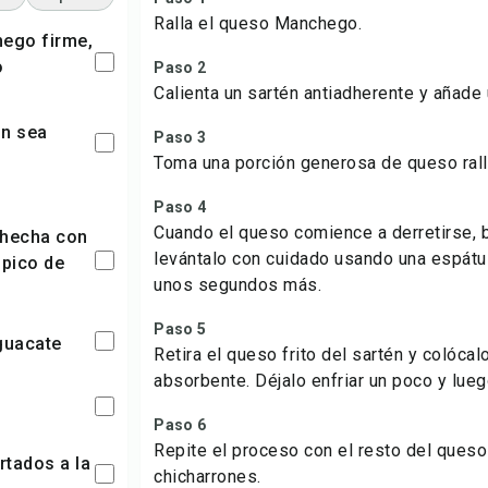
Ralla el queso Manchego.
o
Paso 2
Calienta un sartén antiadherente y añade
Paso 3
Toma una porción generosa de queso ralla
Paso 4
Cuando el queso comience a derretirse, b
levántalo con cuidado usando una espátul
 pico de
unos segundos más.
Paso 5
aguacate
Retira el queso frito del sartén y colócal
absorbente. Déjalo enfriar un poco y lueg
e
Paso 6
Repite el proceso con el resto del ques
chicharrones.