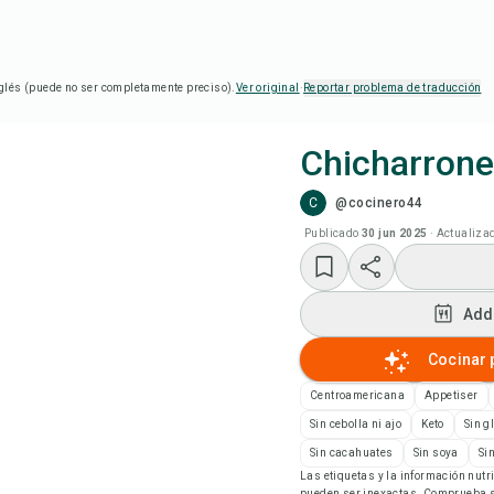
glés (puede no ser completamente preciso).
Ver original
·
Reportar problema de traducción
Chicharrone
C
@cocinero44
Coc
Publicado
30 jun 2025
·
Actualiza
Add
Add
Add
Cocinar 
Not
Centroamericana
Appetiser
Sin cebolla ni ajo
Keto
Sin g
Imp
Sin cacahuates
Sin soya
Si
Las etiquetas y la información nut
pueden ser inexactas. Comprueba si