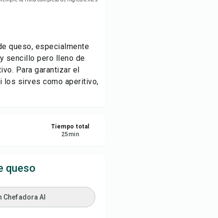
ardar
partir
 de queso, especialmente
 sencillo pero lleno de
ortar
ivo. Para garantizar el
 los sirves como aperitivo,
Tiempo total
25
min
e queso
n Chefadora AI