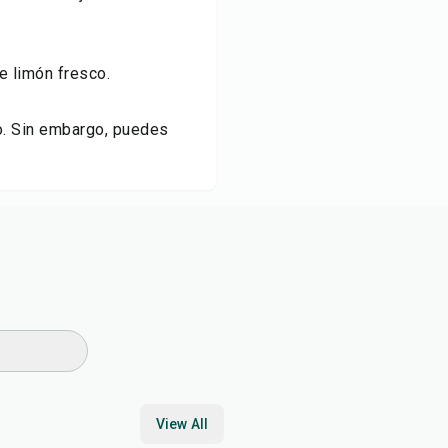
e limón fresco.
po. Sin embargo, puedes
View All
10
min
12
min
20
min