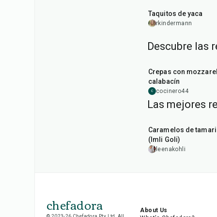
Taquitos de yaca
rkindermann
Descubre las 
1
hr
Crepas con mozzarel
calabacín
cocinero44
C
Las mejores r
1
hr
20
min
Caramelos de tamar
(Imli Goli)
leenakohli
chefadora
About Us
© 2023-26 Chefadora Pty Ltd, All