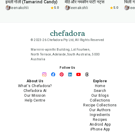
इमली गोली (Tamarind Candy)
मीठे और नमकीन पार्टी नट्स
चिली गा
leenakohli
5.0
leenakohli
5.0
lee
chefadora
© 2023-26 Chefadora Pty Ltd, All Rights Reserved
Marnirni-apinthi Building, Lot Fourteen,
North Terrace, Adelaide, South Australia, 5000
Australia
Follow Us
About Us
Explore
What's Chefadora?
Home
Chefadora AI
Search
Our Mission
Our Blogs
Help Centre
Collections
Recipe Collections
Our Authors
Ingredients
Recipes
Android App
iPhone App