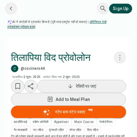
Sign Up
AI ने अंग्रेज़ी से ट्रांसलेट किया है (पूरी तरह एक्यूरेट नहीं हो सकता)।
ओरिजिनल देखें
·
ट्रांसलेशन प्रॉब्लम बताएं
तिलापिया विद प्रोवोलोन
C
@cocinero44
Chefadora AI से पकाएं
प्रकाशित
2 जुल॰ 2025
·
अपडेट किया गया
2 जुल॰ 2025
रेसिपी पर जाएं
Add to Meal Plan
Add to Meal Plan
Add to Shopping List
नया
स्टेप बाय स्टेप पकाएं
रेसिपी नोट्स
ब्राज़ीलियाई
दक्षिण अमेरिकी
Appetiser
Main Course
पेस्केटेरियन
गैर-शाकाहारी
नट-रहित
मूंगफली-रहित
सोया-रहित
तिल-रहित
टैग और पोषण संबंधी जानकारी अपने आप तैयार होती है और गलत हो सकती है। पकाने से पहले हमेशा पूरी