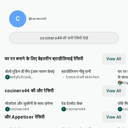
C
@cocinero44
cocinero44 की सभी रेसिपी देखें
घर पर बनाने के लिए बेहतरीन ब्राज़ीलियाई रेसिपी
View All
1
hr
5
min
10
min
25
m
बोलो पुडिम डी मैंगा (आम फ्लान केक)
ब्राज़ीलियन नींबू पानी
घर पर 
के साथ
bellyfullcook_
homecheffskitchen
B
klo
cocinero44 की और रेसिपी
View All
1
hr
45
min
50
m
मोज़रेला और ज़ुकीनी के साथ क्रेप्स
रेड वेलवेट केक
पॉर्क म
cocinero44
cocinero44
co
C
C
C
और Appetiser रेसिपी
View All
1
hr
20
min
15
min
40
m