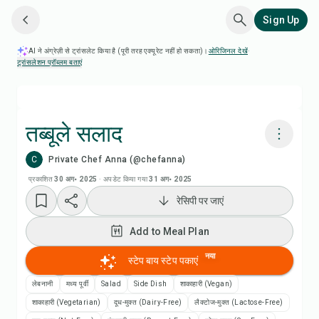
Sign Up
AI ने अंग्रेज़ी से ट्रांसलेट किया है (पूरी तरह एक्यूरेट नहीं हो सकता)।
ओरिजिनल देखें
·
ट्रांसलेशन प्रॉब्लम बताएं
तब्बूले सलाद
C
Private Chef Anna (@chefanna)
Chefadora AI से पकाएं
प्रकाशित
30 अग॰ 2025
·
अपडेट किया गया
31 अग॰ 2025
रेसिपी पर जाएं
Add to Meal Plan
Add to Meal Plan
Add to Shopping List
नया
स्टेप बाय स्टेप पकाएं
रेसिपी नोट्स
लेबनानी
मध्य पूर्वी
Salad
Side Dish
शाकाहारी (Vegan)
शाकाहारी (Vegetarian)
दूध-मुक्त (Dairy-Free)
लैक्टोज-मुक्त (Lactose-Free)