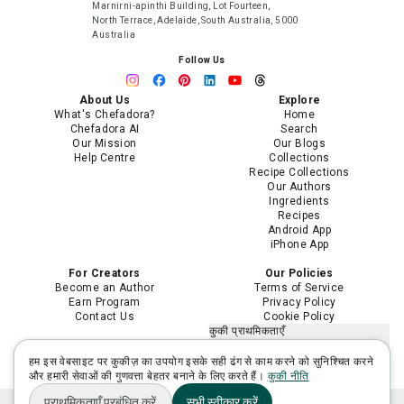
Marnirni-apinthi Building, Lot Fourteen,
North Terrace, Adelaide, South Australia, 5000
Australia
Follow Us
About Us
Explore
What's Chefadora?
Home
Chefadora AI
Search
Our Mission
Our Blogs
Help Centre
Collections
Recipe Collections
Our Authors
Ingredients
Recipes
Android App
iPhone App
For Creators
Our Policies
Become an Author
Terms of Service
Earn Program
Privacy Policy
Contact Us
Cookie Policy
कुकी प्राथमिकताएँ
मेरी निजी जानकारी न बेचें या साझा न करें
मेरी संवेदनशील निजी जानकारी का उपयोग
हम इस वेबसाइट पर कुकीज़ का उपयोग इसके सही ढंग से काम करने को सुनिश्चित करने
सीमित करें
और हमारी सेवाओं की गुणवत्ता बेहतर बनाने के लिए करते हैं।
कुकी नीति
प्राथमिकताएँ प्रबंधित करें
सभी स्वीकार करें