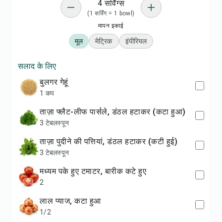
4 सर्विंग्स
(1 सर्विंग = 1 bowl)
मापन इकाई
मूल
मेट्रिक
इंपीरियल
सलाद के लिए
बुलगर गेहूं
1 कप
ताज़ा फ्लैट-लीफ पार्सले, डंठल हटाकर (कटा हुआ)
3 टेबलस्पून
ताज़ा पुदीने की पत्तियां, डंठल हटाकर (कटी हुई)
3 टेबलस्पून
मध्यम पके हुए टमाटर, बारीक कटे हुए
2
लाल प्याज, कटा हुआ
1/2