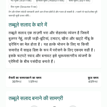
रेसिपी प्रिंट करें
नट-मुक्त (Nut-Free)
मूंगफली-मुक्त (Peanut-Free)
सोया-मुक्त (Soy-Free)
तिल-मुक्त (Sesame-Free)
टैग और पोषण संबंधी जानकारी अपने आप तैयार होती है और गलत हो सकती है। पकाने से पहले हमेशा पूरी
सेव करें
सामग्री सूची ज़रूर जाँचें।
तब्बूले सलाद के बारे में
शेयर करें
तब्बूले सलाद एक ताज़गी भरा और सेहतमंद व्यंजन है जिसमें
बुलगर गेहूं, ताज़ी जड़ी-बूटियां, टमाटर, खीरा और खट्टे नींबू के
रिपोर्ट करें
ड्रेसिंग का मेल होता है। यह हल्के भोजन के लिए या किसी
समारोह में साइड डिश के रूप में परोसने के लिए एकदम सही है।
इसके चटपटे स्वाद और बनावट इसे भूमध्यसागरीय व्यंजनों के
प्रेमियों के बीच पसंदीदा बनाते हैं।
तैयारी का समय
पकाने का समय
कुल समय
30
मिनट
15
मिनट
45
मिनट
तब्बूले सलाद बनाने की सामग्री