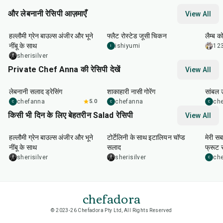
और लेबनानी रेसिपी आज़माएँ
View All
40
min
2
hr
40
min
1
hr
हल्लौमी ग्रेन बाउल्स अंजीर और भूने
फ्लैट रोस्टेड जूसी चिकन
लैम्ब क
नींबू के साथ
ishiyumi
12
I
sherisilver
Private Chef Anna की रेसिपी देखें
View All
15
min
1
hr
35
m
लेबनानी सलाद ड्रेसिंग
शाकाहारी नासी गोरेंग
सांबल 
chefanna
5.0
chefanna
ch
C
C
C
किसी भी दिन के लिए बेहतरीन Salad रेसिपी
View All
40
min
25
min
15
m
हल्लौमी ग्रेन बाउल्स अंजीर और भूने
टोर्टेलिनी के साथ इटालियन चॉप्ड
मेरी सब
नींबू के साथ
सलाद
फ्रूट
sherisilver
sherisilver
che
C
chefadora
© 2023-26 Chefadora Pty Ltd, All Rights Reserved