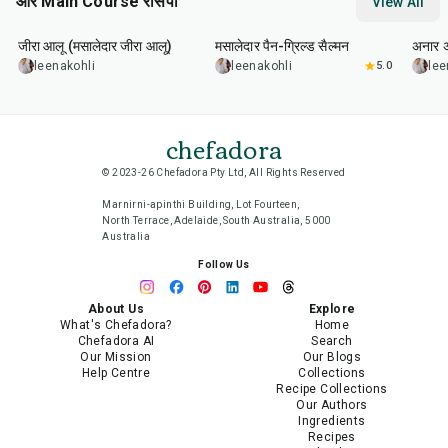
और Main Course रेसिपी
View All
25
min
2
hr
20
min
1
hr
जीरा आलू (मसालेदार जीरा आलू)
मसालेदार पैन-ग्रिल्ड सैल्मन
अनार 
leenakohli
leenakohli
5.0
lee
chefadora
© 2023-26 Chefadora Pty Ltd, All Rights Reserved
Marnirni-apinthi Building, Lot Fourteen,
North Terrace, Adelaide, South Australia, 5000
Australia
Follow Us
About Us
Explore
What's Chefadora?
Home
Chefadora AI
Search
Our Mission
Our Blogs
Help Centre
Collections
Recipe Collections
Our Authors
Ingredients
Recipes