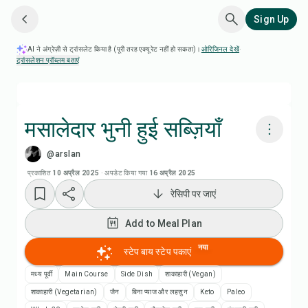
Sign Up
AI ने अंग्रेज़ी से ट्रांसलेट किया है (पूरी तरह एक्यूरेट नहीं हो सकता)।
ओरिजिनल देखें
·
ट्रांसलेशन प्रॉब्लम बताएं
मसालेदार भुनी हुई सब्ज़ियाँ
@arslan
Chefadora AI से पकाएं
प्रकाशित
10 अप्रैल 2025
·
अपडेट किया गया
16 अप्रैल 2025
रेसिपी पर जाएं
Add to Meal Plan
Add to Meal Plan
Add to Shopping List
नया
स्टेप बाय स्टेप पकाएं
रेसिपी नोट्स
मध्य पूर्वी
Main Course
Side Dish
शाकाहारी (Vegan)
शाकाहारी (Vegetarian)
जैन
बिना प्याज और लहसुन
Keto
Paleo