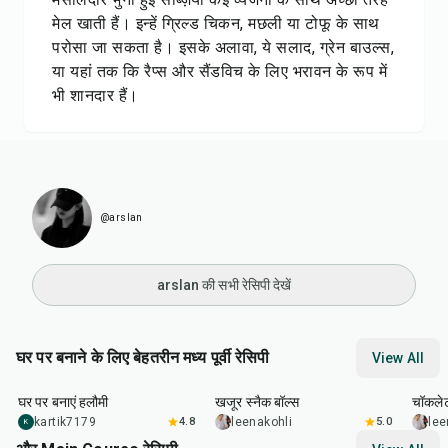
मेल खाती हैं। इन्हें ग्रिल्ड चिकन, मछली या टोफू के साथ
परोसा जा सकता है। इसके अलावा, ये सलाद, ग्रेन बाउल्स,
या यहां तक कि रैप्स और सैंडविच के लिए भरावन के रूप में
भी शानदार हैं।
@arslan
arslan की सभी रेसिपी देखें
घर पर बनाने के लिए बेहतरीन मध्य पूर्वी रेसिपी
View All
1
hr
50
min
25
min
10
m
घर पर बनाएं हलौमी
खजूर स्नैक बॉल्स
चॉकलेट
kartik7179
4.8
leenakohli
5.0
lee
K