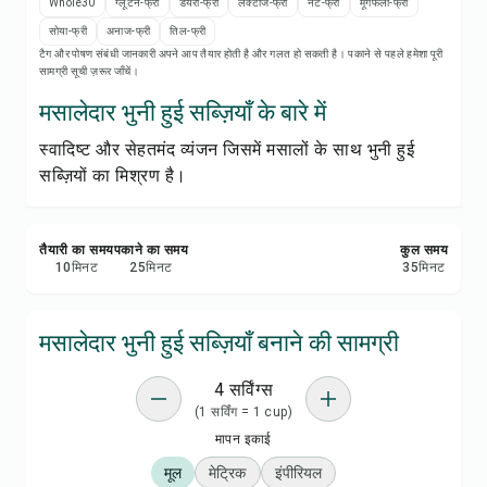
रेसिपी प्रिंट करें
Whole30
ग्लूटेन-फ्री
डेयरी-फ्री
लैक्टोज-फ्री
नट-फ्री
मूंगफली-फ्री
सोया-फ्री
अनाज-फ्री
तिल-फ्री
टैग और पोषण संबंधी जानकारी अपने आप तैयार होती है और गलत हो सकती है। पकाने से पहले हमेशा पूरी
सेव करें
सामग्री सूची ज़रूर जाँचें।
मसालेदार भुनी हुई सब्ज़ियाँ के बारे में
शेयर करें
स्वादिष्ट और सेहतमंद व्यंजन जिसमें मसालों के साथ भुनी हुई
सब्ज़ियों का मिश्रण है।
रिपोर्ट करें
तैयारी का समय
पकाने का समय
कुल समय
10
मिनट
25
मिनट
35
मिनट
मसालेदार भुनी हुई सब्ज़ियाँ बनाने की सामग्री
4 सर्विंग्स
(1 सर्विंग = 1 cup)
मापन इकाई
मूल
मेट्रिक
इंपीरियल