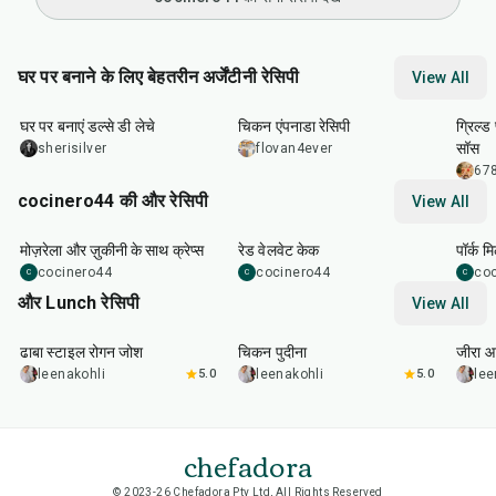
घर पर बनाने के लिए बेहतरीन अर्जेंटीनी रेसिपी
View All
2
hr
5
min
1
hr
30
min
35
m
घर पर बनाएं डल्से डी लेचे
चिकन एंपनाडा रेसिपी
ग्रिल्ड
सॉस
sherisilver
flovan4ever
678
cocinero44 की और रेसिपी
View All
1
hr
45
min
50
m
मोज़रेला और ज़ुकीनी के साथ क्रेप्स
रेड वेलवेट केक
पॉर्क म
cocinero44
cocinero44
co
C
C
C
और Lunch रेसिपी
View All
1
hr
50
min
1
hr
15
min
25
m
ढाबा स्टाइल रोगन जोश
चिकन पुदीना
जीरा आ
leenakohli
5.0
leenakohli
5.0
lee
chefadora
© 2023-26 Chefadora Pty Ltd, All Rights Reserved