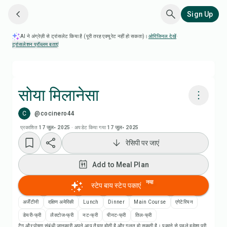
Sign Up
AI ने अंग्रेज़ी से ट्रांसलेट किया है (पूरी तरह एक्यूरेट नहीं हो सकता)।
ओरिजिनल देखें
·
ट्रांसलेशन प्रॉब्लम बताएं
सोया मिलानेसा
C
@cocinero44
Chefadora AI से पकाएं
प्रकाशित
17 जुल॰ 2025
·
अपडेट किया गया
17 जुल॰ 2025
रेसिपी पर जाएं
Add to Meal Plan
Add to Meal Plan
Add to Shopping List
नया
स्टेप बाय स्टेप पकाएं
रेसिपी नोट्स
अर्जेंटीनी
दक्षिण अमेरिकी
Lunch
Dinner
Main Course
एगेटेरियन
डेयरी-फ्री
लैक्टोज-फ्री
नट-फ्री
पीनट-फ्री
तिल-फ्री
टैग और पोषण संबंधी जानकारी अपने आप तैयार होती है और गलत हो सकती है। पकाने से पहले हमेशा पूरी