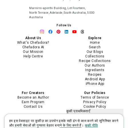
Marnirni-apinthi Building, Lot Fourteen,
North Terrace, Adelaide, South Australia, 5000
Australia
Follow Us
About Us
Explore
What's Chefadora?
Home
Chefadora AI
Search
Our Mission
Our Blogs
Help Centre
Collections
Recipe Collections
Our Authors
Ingredients
Recipes
Android App
iPhone App
For Creators
Our Policies
Become an Author
Terms of Service
Earn Program
Privacy Policy
Contact Us
Cookie Policy
कुकी प्राथमिकताएँ
मेरी निजी जानकारी न बेचें या साझा न करें
मेरी संवेदनशील निजी जानकारी का उपयोग
हम इस वेबसाइट पर कुकीज़ का उपयोग इसके सही ढंग से काम करने को सुनिश्चित करने
सीमित करें
और हमारी सेवाओं की गुणवत्ता बेहतर बनाने के लिए करते हैं।
कुकी नीति