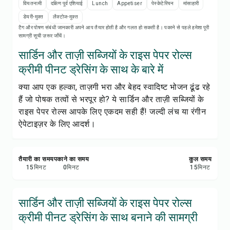
रेसिपी नोट्स
वियतनामी
दक्षिण पूर्व एशियाई
Lunch
Appetiser
पेस्केटेरियन
मांसाहारी
डेयरी-मुक्त
लैक्टोज-मुक्त
टैग और पोषण संबंधी जानकारी अपने आप तैयार होती है और गलत हो सकती है। पकाने से पहले हमेशा पूरी
रेसिपी प्रिंट करें
सामग्री सूची ज़रूर जाँचें।
सार्डिन और ताज़ी सब्जियों के राइस पेपर रोल्स
सेव करें
क्रीमी पीनट ड्रेसिंग के साथ के बारे में
शेयर करें
क्या आप एक हल्का, ताज़गी भरा और बेहद स्वादिष्ट भोजन ढूंढ रहे
हैं जो पोषक तत्वों से भरपूर हो? ये सार्डिन और ताज़ी सब्जियों के
राइस पेपर रोल्स आपके लिए एकदम सही हैं! जल्दी लंच या रंगीन
रिपोर्ट करें
ऐपेटाइज़र के लिए आदर्श।
तैयारी का समय
पकाने का समय
कुल समय
15
मिनट
0
मिनट
15
मिनट
सार्डिन और ताज़ी सब्जियों के राइस पेपर रोल्स
क्रीमी पीनट ड्रेसिंग के साथ बनाने की सामग्री