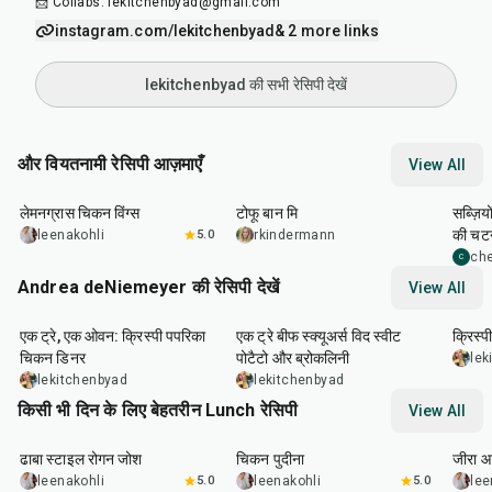
📩 Collabs: lekitchenbyad@gmail.com
instagram.com/lekitchenbyad
& 2 more links
lekitchenbyad की सभी रेसिपी देखें
और वियतनामी रेसिपी आज़माएँ
View All
35
min
40
min
40
m
लेमनग्रास चिकन विंग्स
टोफू बान मि
सब्ज़िय
की चट
leenakohli
5.0
rkindermann
ch
C
Andrea deNiemeyer की रेसिपी देखें
View All
1
hr
45
min
45
min
20
m
एक ट्रे, एक ओवन: क्रिस्पी पपरिका
एक ट्रे बीफ स्क्यूअर्स विद स्वीट
क्रिस्प
चिकन डिनर
पोटैटो और ब्रोकलिनी
lek
lekitchenbyad
lekitchenbyad
किसी भी दिन के लिए बेहतरीन Lunch रेसिपी
View All
1
hr
50
min
1
hr
15
min
25
m
ढाबा स्टाइल रोगन जोश
चिकन पुदीना
जीरा आ
leenakohli
5.0
leenakohli
5.0
lee