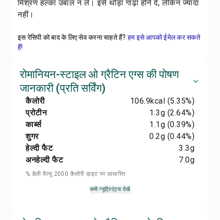
मिश्रण हल्का उबाल न ले। इसे थोड़ा गाढ़ा होने दें, लेकिन ज्यादा
नहीं।
इस रेसिपी को बाद के लिए सेव करना चाहते हैं?
हम इसे आपको ईमेल कर सकते
हैं!
रोमानियन-स्टाइल ओ ग्रैटिन एग्स की पोषण
जानकारी (प्रति सर्विंग)
कैलोरी
106.9
kcal
(5.35%)
प्रोटीन
1.3
g
(2.64%)
कार्ब्स
1.1
g
(0.39%)
शुगर
0.2
g
(0.44%)
हेल्दी फैट
3.3
g
अनहेल्दी फैट
7.0
g
% डेली वैल्यू 2000 कैलोरी डाइट पर आधारित
सभी न्यूट्रिएंट्स देखें