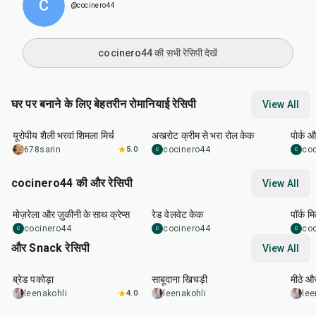
C
@cocinero44
cocinero44 की सभी रेसिपी देखें
घर पर बनाने के लिए बेहतरीन रोमानियाई रेसिपी
View All
1
hr
30
min
40
min
1
hr
यूरोपीय शैली भरवां शिमला मिर्च
अखरोट क्रीम से भरा रोल केक
पोर्क औ
678sarin
5.0
cocinero44
co
C
C
cocinero44 की और रेसिपी
View All
1
hr
45
min
50
m
मोज़रेला और ज़ुकीनी के साथ क्रेप्स
रेड वेलवेट केक
पॉर्क म
cocinero44
cocinero44
co
C
C
C
और Snack रेसिपी
View All
15
min
5
hr
20
min
15
m
ब्रेड पकोड़ा
साबूदाना खिचड़ी
मीठे औ
leenakohli
4.0
leenakohli
lee