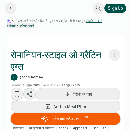
Sign Up
AI ने अंग्रेज़ी से ट्रांसलेट किया है (पूरी तरह एक्यूरेट नहीं हो सकता)।
ओरिजिनल देखें
·
ट्रांसलेशन प्रॉब्लम बताएं
रोमानियन-स्टाइल ओ ग्रैटिन
एग्स
Chefadora AI से पकाएं
C
@cocinero44
Add to Meal Plan
प्रकाशित
21 जुल॰ 2025
·
अपडेट किया गया
21 जुल॰ 2025
रेसिपी पर जाएं
Add to Shopping List
Add to Meal Plan
रेसिपी नोट्स
नया
स्टेप बाय स्टेप पकाएं
रोमानियाई
पूर्वी यूरोपीय और बाल्कन
Snack
Appetiser
Side Dish