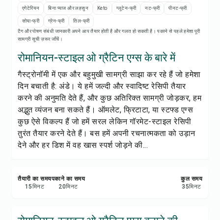
रेसिपी प्रिंट करें
एगेटेरियन
बिना प्याज और लहसुन
Keto
ग्लूटेन-फ्री
नट-फ्री
पीनट-फ्री
सोया-फ्री
ग्रेन-फ्री
तिल-फ्री
सेव करें
टैग और पोषण संबंधी जानकारी अपने आप तैयार होती है और गलत हो सकती है। पकाने से पहले हमेशा पूरी
सामग्री सूची ज़रूर जाँचें।
शेयर करें
रोमानियन-स्टाइल ओ ग्रैटिन एग्स के बारे में
गैस्ट्रोनॉमी में एक और बहुमुखी सामग्री साझा कर रहे हैं जो हमेशा
रिपोर्ट करें
दिन बचाती है: अंडे। ये हमें जल्दी और स्वादिष्ट रेसिपी तैयार
करने की अनुमति देते हैं, और कुछ अतिरिक्त सामग्री जोड़कर, हम
अद्भुत व्यंजन बना सकते हैं। ऑमलेट, फ्रिटाटा, या स्टफ्ड एग्स
कुछ ऐसे विकल्प हैं जो हमें सरल लेकिन गॉरमेट-स्टाइल रेसिपी
तुरंत तैयार करने देते हैं। बस हमें अपनी रचनात्मकता को उड़ान
देने और हर डिश में वह खास स्पर्श जोड़ने की...
तैयारी का समय
पकाने का समय
कुल समय
15
मिनट
20
मिनट
35
मिनट