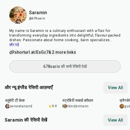
Saramin
@678sarin
My name is Saramin is a culinary enthusiast with a flair for
transforming everyday ingredients into delightful, flavour-packed
dishes. Passionate about home cooking, Sarin specializes
...
और पढ़ें
shorturl.at/EsGc7
& 2 more links
678sarin की सभी रेसिपी देखें
और न्यू इंग्लैंड रेसिपी आज़माएँ
View All
50
min
1
hr
10
min
1
hr
ब्लूबेरी टी केक
स्ट्रॉबेरी रूबार्ब कॉब्लर
क्रैनब
avneetanand
5.0
rkindermann
gu
Saramin की रेसिपी देखें
View All
25
min
1
hr
20
min
30
m