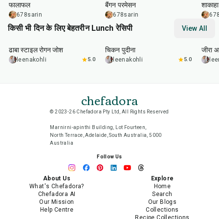
फालाफल
बैंगन परमेसन
शाकाहा
678sarin
678sarin
678
किसी भी दिन के लिए बेहतरीन Lunch रेसिपी
View All
1
hr
50
min
1
hr
15
min
25
m
ढाबा स्टाइल रोगन जोश
चिकन पुदीना
जीरा आ
leenakohli
5.0
leenakohli
5.0
lee
chefadora
© 2023-26 Chefadora Pty Ltd, All Rights Reserved
Marnirni-apinthi Building, Lot Fourteen,
North Terrace, Adelaide, South Australia, 5000
Australia
Follow Us
About Us
Explore
What's Chefadora?
Home
Chefadora AI
Search
Our Mission
Our Blogs
Help Centre
Collections
Recipe Collections