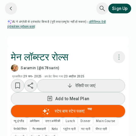
Sign Up
AI ने अंग्रेज़ी से ट्रांसलेट किया है (पूरी तरह एक्यूरेट नहीं हो सकता)।
ओरिजिनल देखें
·
ट्रांसलेशन प्रॉब्लम बताएं
मेन लॉब्स्टर रोल्स
Saramin (@678sarin)
Chefadora AI से पकाएं
प्रकाशित
29 जन॰ 2025
·
अपडेट किया गया
23 अप्रैल 2025
रेसिपी पर जाएं
Add to Meal Plan
Add to Meal Plan
Add to Shopping List
नया
स्टेप बाय स्टेप पकाएं
रेसिपी नोट्स
न्यू इंग्लैंड
अमेरिकन
उत्तर अमेरिकी
Lunch
Dinner
Main Course
पेस्केटेरियन
गैर-शाकाहारी
Keto
ग्लूटेन-फ्री
नट-फ्री
पीनट-फ्री