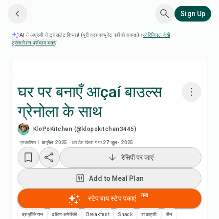
Sign Up
AI ने अंग्रेज़ी से ट्रांसलेट किया है (पूरी तरह एक्यूरेट नहीं हो सकता)।
ओरिजिनल देखें
·
ट्रांसलेशन प्रॉब्लम बताएं
घर पर बनाएँ आçaí बाउल्स
ग्रेनोला के साथ
Chefadora AI से पकाएं
KloPoKitchen (@klopokitchen3445)
रेसिपी वीडियो देखें
प्रकाशित
1 अप्रैल 2025
·
अपडेट किया गया
27 जुल॰ 2025
रेसिपी पर जाएं
Add to Meal Plan
Add to Meal Plan
Add to Shopping List
नया
स्टेप बाय स्टेप पकाएं
ब्राज़ीलियन
दक्षिण अमेरिकी
Breakfast
Snack
शाकाहारी
जैन