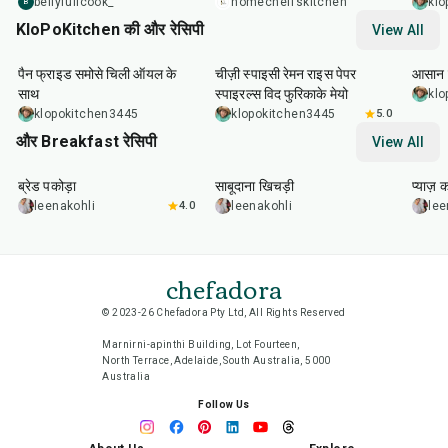
bellyfullcook_
homecheffskitchen
klo
B
KloPoKitchen की और रेसिपी
View All
20
min
25
min
30
m
पैन फ्राइड समोसे चिली ऑयल के
चीज़ी स्पाइसी रेमन राइस पेपर
आसान 
साथ
स्पाइरल्स विद फुरिकाके मेयो
klo
klopokitchen3445
klopokitchen3445
5.0
और Breakfast रेसिपी
View All
15
min
5
hr
20
min
35
m
ब्रेड पकोड़ा
साबूदाना खिचड़ी
प्याज़ 
leenakohli
4.0
leenakohli
lee
chefadora
© 2023-26 Chefadora Pty Ltd, All Rights Reserved
Marnirni-apinthi Building, Lot Fourteen,
North Terrace, Adelaide, South Australia, 5000
Australia
Follow Us