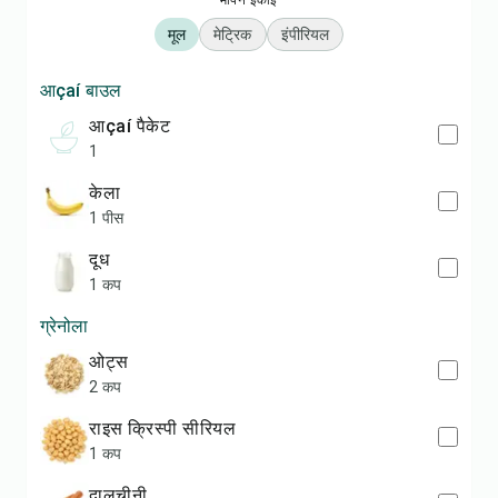
मापन इकाई
मूल
मेट्रिक
इंपीरियल
आçaí बाउल
आçaí पैकेट
1
केला
1 पीस
दूध
1 कप
ग्रेनोला
ओट्स
2 कप
राइस क्रिस्पी सीरियल
1 कप
दालचीनी