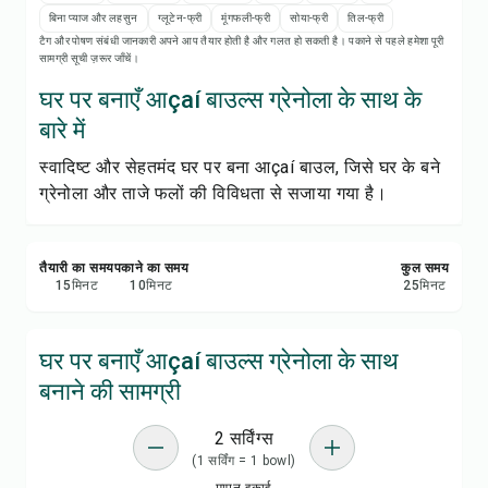
रेसिपी नोट्स
बिना प्याज और लहसुन
ग्लूटेन-फ्री
मूंगफली-फ्री
सोया-फ्री
तिल-फ्री
टैग और पोषण संबंधी जानकारी अपने आप तैयार होती है और गलत हो सकती है। पकाने से पहले हमेशा पूरी
सामग्री सूची ज़रूर जाँचें।
रेसिपी प्रिंट करें
घर पर बनाएँ आçaí बाउल्स ग्रेनोला के साथ के
सेव करें
बारे में
स्वादिष्ट और सेहतमंद घर पर बना आçaí बाउल, जिसे घर के बने
शेयर करें
ग्रेनोला और ताजे फलों की विविधता से सजाया गया है।
रिपोर्ट करें
तैयारी का समय
पकाने का समय
कुल समय
15
मिनट
10
मिनट
25
मिनट
घर पर बनाएँ आçaí बाउल्स ग्रेनोला के साथ
बनाने की सामग्री
2 सर्विंग्स
(1 सर्विंग = 1 bowl)