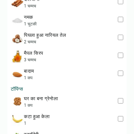
1 चम्मच
नमक
1 चुटकी
पिघला हुआ नारियल तेल
2 चम्मच
मैपल सिरप
3 चम्मच
बादाम
1 कप
टॉपिंग्स
घर का बना ग्रेनोला
1 कप
कटा हुआ केला
1