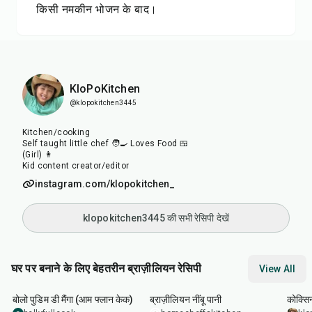
किसी नमकीन भोजन के बाद।
KloPoKitchen
@klopokitchen3445
Kitchen/cooking
Self taught little chef 🧑‍🍳 Loves Food 🍱
(Girl) 👩
Kid content creator/editor
instagram.com/klopokitchen_
klopokitchen3445 की सभी रेसिपी देखें
घर पर बनाने के लिए बेहतरीन ब्राज़ीलियन रेसिपी
View All
1
hr
5
min
10
min
50
m
बोलो पुडिम डी मैंगा (आम फ्लान केक)
ब्राज़ीलियन नींबू पानी
कोक्सिन