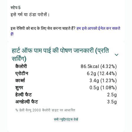
स्टेप 5
इसे गर्म या ठंडा परोसें।
इस रेसिपी को बाद के लिए सेव करना चाहते हैं?
हम इसे आपको ईमेल कर सकते
हैं!
हार्ट ऑफ पाम पाई की पोषण जानकारी (प्रति
सर्विंग)
कैलोरी
86.5
kcal
(4.32%)
प्रोटीन
6.2
g
(12.44%)
कार्ब्स
3.4
g
(1.23%)
शुगर
0.5
g
(1.08%)
हेल्दी फैट
2.5
g
अनहेल्दी फैट
3.5
g
% डेली वैल्यू 2000 कैलोरी डाइट पर आधारित
सभी न्यूट्रिएंट्स देखें