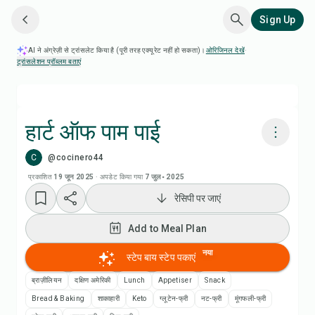
Sign Up
AI ने अंग्रेज़ी से ट्रांसलेट किया है (पूरी तरह एक्यूरेट नहीं हो सकता)।
ओरिजिनल देखें
·
ट्रांसलेशन प्रॉब्लम बताएं
हार्ट ऑफ पाम पाई
C
@cocinero44
Chefadora AI से पकाएं
प्रकाशित
19 जून 2025
·
अपडेट किया गया
7 जुल॰ 2025
रेसिपी पर जाएं
Add to Meal Plan
Add to Meal Plan
Add to Shopping List
नया
स्टेप बाय स्टेप पकाएं
रेसिपी नोट्स
ब्राज़ीलियन
दक्षिण अमेरिकी
Lunch
Appetiser
Snack
Bread & Baking
शाकाहारी
Keto
ग्लूटेन-फ्री
नट-फ्री
मूंगफली-फ्री