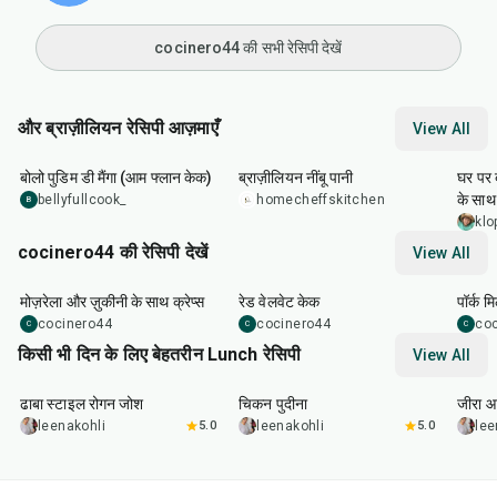
cocinero44 की सभी रेसिपी देखें
और ब्राज़ीलियन रेसिपी आज़माएँ
View All
1
hr
5
min
10
min
25
m
बोलो पुडिम डी मैंगा (आम फ्लान केक)
ब्राज़ीलियन नींबू पानी
घर पर 
के साथ
bellyfullcook_
homecheffskitchen
B
klo
cocinero44 की रेसिपी देखें
View All
1
hr
45
min
50
m
मोज़रेला और ज़ुकीनी के साथ क्रेप्स
रेड वेलवेट केक
पॉर्क म
cocinero44
cocinero44
co
C
C
C
किसी भी दिन के लिए बेहतरीन Lunch रेसिपी
View All
1
hr
50
min
1
hr
15
min
25
m
ढाबा स्टाइल रोगन जोश
चिकन पुदीना
जीरा आ
leenakohli
5.0
leenakohli
5.0
lee