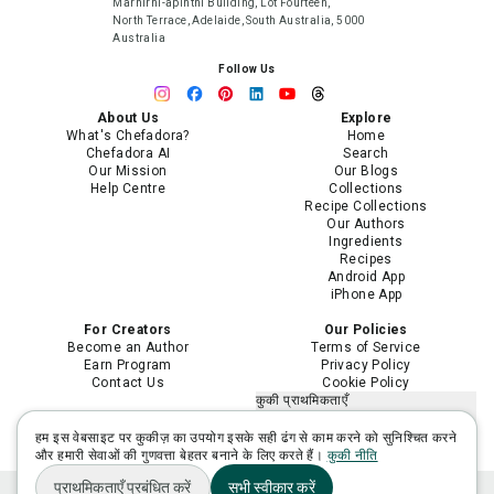
Marnirni-apinthi Building, Lot Fourteen,
North Terrace, Adelaide, South Australia, 5000
Australia
Follow Us
About Us
Explore
What's Chefadora?
Home
Chefadora AI
Search
Our Mission
Our Blogs
Help Centre
Collections
Recipe Collections
Our Authors
Ingredients
Recipes
Android App
iPhone App
For Creators
Our Policies
Become an Author
Terms of Service
Earn Program
Privacy Policy
Contact Us
Cookie Policy
कुकी प्राथमिकताएँ
मेरी निजी जानकारी न बेचें या साझा न करें
मेरी संवेदनशील निजी जानकारी का उपयोग
हम इस वेबसाइट पर कुकीज़ का उपयोग इसके सही ढंग से काम करने को सुनिश्चित करने
सीमित करें
और हमारी सेवाओं की गुणवत्ता बेहतर बनाने के लिए करते हैं।
कुकी नीति
प्राथमिकताएँ प्रबंधित करें
सभी स्वीकार करें