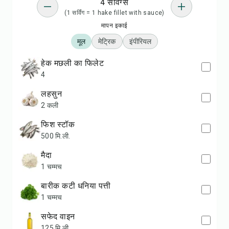
4 सर्विंग्स
(1 सर्विंग = 1 hake fillet with sauce)
मापन इकाई
मूल
मेट्रिक
इंपीरियल
हेक मछली का फिलेट
4
लहसुन
2 कली
फिश स्टॉक
500 मि.ली.
मैदा
1 चम्मच
बारीक कटी धनिया पत्ती
1 चम्मच
सफेद वाइन
125 मि.ली.