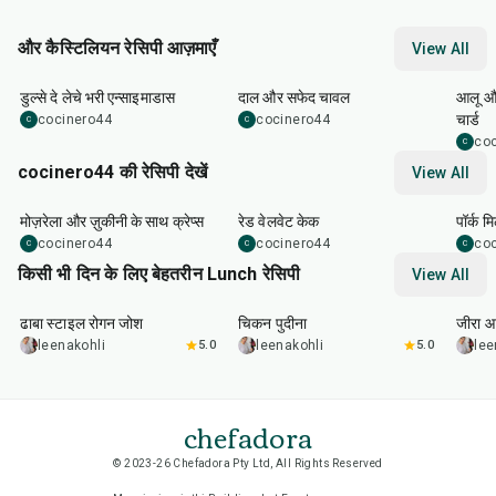
और कैस्टिलियन रेसिपी आज़माएँ
View All
1
hr
1
hr
45
m
डुल्से दे लेचे भरी एन्साइमाडास
दाल और सफेद चावल
आलू और
चार्ड
cocinero44
cocinero44
C
C
co
C
cocinero44 की रेसिपी देखें
View All
1
hr
45
min
50
m
मोज़रेला और ज़ुकीनी के साथ क्रेप्स
रेड वेलवेट केक
पॉर्क म
cocinero44
cocinero44
co
C
C
C
किसी भी दिन के लिए बेहतरीन Lunch रेसिपी
View All
1
hr
50
min
1
hr
15
min
25
m
ढाबा स्टाइल रोगन जोश
चिकन पुदीना
जीरा आ
leenakohli
5.0
leenakohli
5.0
lee
chefadora
© 2023-26 Chefadora Pty Ltd, All Rights Reserved