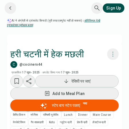
Sign Up
AI ने अंग्रेज़ी से ट्रांसलेट किया है (पूरी तरह एक्यूरेट नहीं हो सकता)।
ओरिजिनल देखें
·
ट्रांसलेशन प्रॉब्लम बताएं
हरी चटनी में हेक मछली
C
@cocinero44
Chefadora AI से पकाएं
प्रकाशित
17 जुल॰ 2025
·
अपडेट किया गया
17 जुल॰ 2025
रेसिपी पर जाएं
Add to Meal Plan
Add to Meal Plan
Add to Shopping List
नया
स्टेप बाय स्टेप पकाएं
रेसिपी नोट्स
कैस्टिलियन
स्पेनिश
पश्चिमी यूरोपीय
Lunch
Dinner
Main Course
पेस्केटेरियन
गैर-शाकाहारी
Keto
ग्लूटेन-फ्री
डेयरी-फ्री
लैक्टोज-फ्री