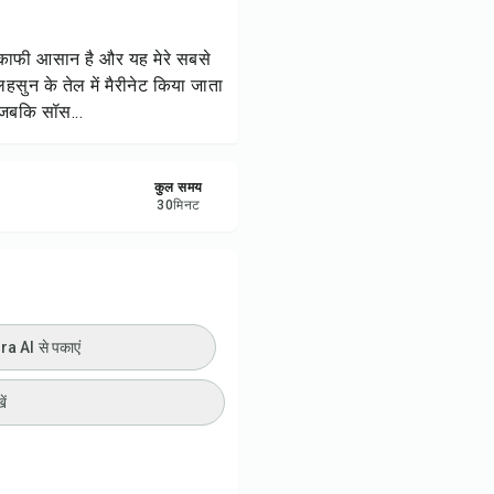
ी प्रिंट करें
 काफी आसान है और यह मेरे सबसे
रें
लहसुन के तेल में मैरीनेट किया जाता
 जबकि सॉस...
करें
कुल समय
ट करें
30
मिनट
 AI से पकाएं
ें