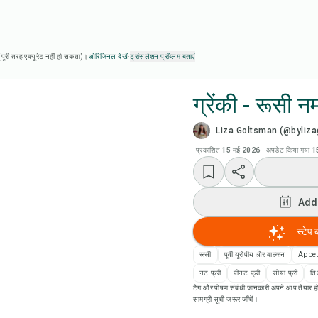
ै (पूरी तरह एक्यूरेट नहीं हो सकता)।
ओरिजिनल देखें
·
ट्रांसलेशन प्रॉब्लम बताएं
ग्रेंकी - रूसी 
Liza Goltsman (@byliz
Chef
प्रकाशित
15 मई 2026
·
अपडेट किया गया
1
रेसिप
Add
Add
स्टेप 
Add
रूसी
पूर्वी यूरोपीय और बाल्कन
Appet
नट-फ्री
पीनट-फ्री
सोया-फ्री
ति
टैग और पोषण संबंधी जानकारी अपने आप तैयार हो
रेसि
सामग्री सूची ज़रूर जाँचें।