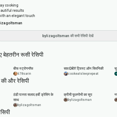
day cooking
autiful results
ith an elegant touch
lizagoltsman
bylizagoltsman की सभी रेसिपी देखें
ए बेहतरीन रूसी रेसिपी
40
min
20
min
बीफ स्ट्रोगनॉफ
सावORY ट्विस्ट ऑन सिरनिकी
च
678sarin
cookeatsleeprepeat
C
की और रेसिपी
25
min
45
min
ठंडी पास्ता सलाद हर्बी ड्रेसिंग के
क्रीमी फूलगोभी का सूप
नर
साथ
bylizagoltsman
bylizagoltsman
सिपी
15
min
40
min