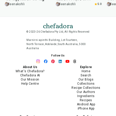
leenakohli
leenakohli
5.0
lee
chefadora
© 2023-26 Chefadora Pty Ltd, All Rights Reserved
Marnirni-apinthi Building, Lot Fourteen,
North Terrace, Adelaide, South Australia, 5000
Australia
Follow Us
About Us
Explore
What's Chefadora?
Home
Chefadora AI
Search
Our Mission
Our Blogs
Help Centre
Collections
Recipe Collections
Our Authors
Ingredients
Recipes
Android App
iPhone App