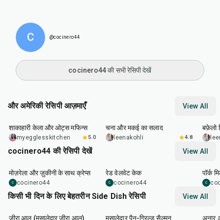
C
@cocinero44
cocinero44 की सभी रेसिपी देखें
और अमेरिकी रेसिपी आज़माएँ
View All
40
min
40
min
1
hr
शाकाहारी केला और ओट्स मफिन्स
चना और मकई का सलाद
बफ़ेलो व
myegglesskitchen
5.0
leenakohli
4.8
lee
cocinero44 की रेसिपी देखें
View All
1
hr
45
min
50
m
मोज़रेला और ज़ुकीनी के साथ क्रेप्स
रेड वेलवेट केक
पॉर्क म
cocinero44
cocinero44
co
C
C
C
किसी भी दिन के लिए बेहतरीन Side Dish रेसिपी
View All
25
min
2
hr
20
min
1
hr
जीरा आलू (मसालेदार जीरा आलू)
मसालेदार पैन-ग्रिल्ड सैल्मन
अनार 