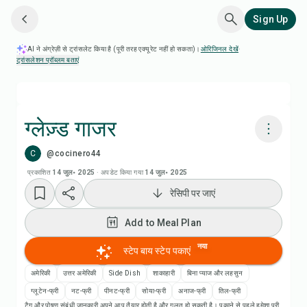
Sign Up
AI ने अंग्रेज़ी से ट्रांसलेट किया है (पूरी तरह एक्यूरेट नहीं हो सकता)।
ओरिजिनल देखें
·
ट्रांसलेशन प्रॉब्लम बताएं
ग्लेज़्ड गाजर
C
@cocinero44
Chefadora AI से पकाएं
प्रकाशित
14 जुल॰ 2025
·
अपडेट किया गया
14 जुल॰ 2025
रेसिपी पर जाएं
Add to Meal Plan
Add to Meal Plan
Add to Shopping List
नया
स्टेप बाय स्टेप पकाएं
रेसिपी नोट्स
अमेरिकी
उत्तर अमेरिकी
Side Dish
शाकाहारी
बिना प्याज और लहसुन
ग्लूटेन-फ्री
नट-फ्री
पीनट-फ्री
सोया-फ्री
अनाज-फ्री
तिल-फ्री
टैग और पोषण संबंधी जानकारी अपने आप तैयार होती है और गलत हो सकती है। पकाने से पहले हमेशा पूरी