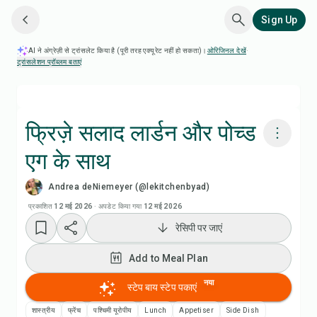
Sign Up
AI ने अंग्रेज़ी से ट्रांसलेट किया है (पूरी तरह एक्यूरेट नहीं हो सकता)।
ओरिजिनल देखें
·
ट्रांसलेशन प्रॉब्लम बताएं
फ्रिज़े सलाद लार्डन और पोच्ड
एग के साथ
Chefadora AI से पकाएं
Andrea deNiemeyer (@lekitchenbyad)
रेसिपी वीडियो देखें
प्रकाशित
12 मई 2026
·
अपडेट किया गया
12 मई 2026
रेसिपी पर जाएं
Add to Meal Plan
Add to Meal Plan
Add to Shopping List
नया
स्टेप बाय स्टेप पकाएं
शास्त्रीय
फ्रेंच
पश्चिमी यूरोपीय
Lunch
Appetiser
Side Dish