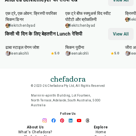
View All
1
hr
45
min
45
min
20
m
एक ट्रे, एक ओवन: क्रिस्पी पपरिका
एक ट्रे बीफ स्क्यूअर्स विद स्वीट
क्रिस्प
चिकन डिनर
पोटैटो और ब्रोकलिनी
lek
lekitchenbyad
lekitchenbyad
किसी भी दिन के लिए बेहतरीन Lunch रेसिपी
View All
1
hr
50
min
1
hr
15
min
25
m
ढाबा स्टाइल रोगन जोश
चिकन पुदीना
जीरा आ
leenakohli
5.0
leenakohli
5.0
lee
chefadora
© 2023-26 Chefadora Pty Ltd, All Rights Reserved
Marnirni-apinthi Building, Lot Fourteen,
North Terrace, Adelaide, South Australia, 5000
Australia
Follow Us
About Us
Explore
What's Chefadora?
Home