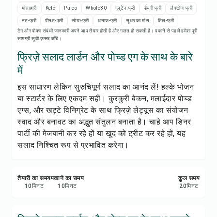
रेसिपी नोट्स
मांसाहारी
Keto
Paleo
Whole30
ग्लूटेन-फ्री
डेयरी-फ्री
लैक्टोज-फ्री
नट-फ्री
पीनट-फ्री
सोया-फ्री
अनाज-फ्री
सूअर का मांस
तिल-फ्री
रेसिपी प्रिंट करें
टैग और पोषण संबंधी जानकारी अपने आप तैयार होती है और गलत हो सकती है। पकाने से पहले हमेशा पूरी
सामग्री सूची ज़रूर जाँचें।
सेव करें
फ्रिज़े सलाद लार्डन और पोच्ड एग के साथ के बारे
में
शेयर करें
इस साधारण लेकिन सुरुचिपूर्ण सलाद का आनंद लें! हल्के भोजन
या स्टार्टर के लिए एकदम सही। कुरकुरी बेकन, मलाईदार पोच्ड
रिपोर्ट करें
एग्स, और खट्टे विनिग्रेट के साथ फ्रिज़े लेट्यूस का संयोजन
स्वाद और बनावट का अद्भुत संतुलन बनाता है। चाहे आप डिनर
पार्टी की मेजबानी कर रहे हों या खुद को ट्रीट कर रहे हों, यह
सलाद निश्चित रूप से प्रभावित करेगा।
तैयारी का समय
पकाने का समय
कुल समय
10
मिनट
10
मिनट
20
मिनट