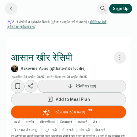
Sign Up
AI ने अंग्रेज़ी से ट्रांसलेट किया है (पूरी तरह एक्यूरेट नहीं हो सकता)।
ओरिजिनल देखें
·
ट्रांसलेशन प्रॉब्लम बताएं
आसान खीर रेसिपी
Rakovine Apao (@thatpetitefoodie)
Chefadora AI से पकाएं
प्रकाशित
28 अप्रैल 2025
·
अपडेट किया गया
28 अप्रैल 2025
रेसिपी पर जाएं
रेसिपी वीडियो देखें
Add to Meal Plan
Add to Meal Plan
नया
स्टेप बाय स्टेप पकाएं
Add to Shopping List
अवधी
भारतीय
दक्षिण एशियाई
Dessert
शाकाहारी
जैन
बिना प्याज और लहसुन
ग्लूटेन-फ्री
पीनट-फ्री
सोया-फ्री
तिल-फ्री
टैग और पोषण संबंधी जानकारी अपने आप तैयार होती है और गलत हो सकती है। पकाने से पहले हमेशा पूरी