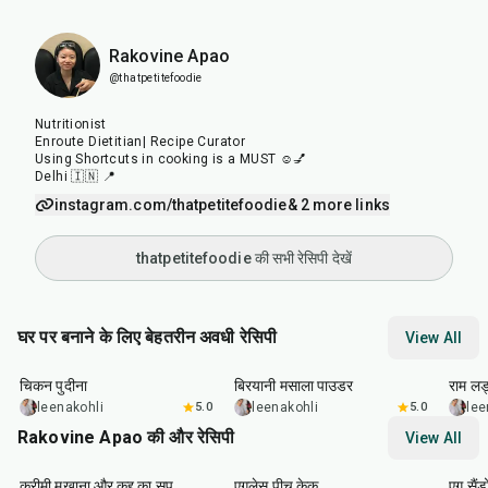
Rakovine Apao
@thatpetitefoodie
Nutritionist
Enroute Dietitian| Recipe Curator
Using Shortcuts in cooking is a MUST ☺️💅
Delhi 🇮🇳 📍
instagram.com/thatpetitefoodie
& 2 more links
thatpetitefoodie की सभी रेसिपी देखें
घर पर बनाने के लिए बेहतरीन अवधी रेसिपी
View All
1
hr
15
min
20
min
2
hr
चिकन पुदीना
बिरयानी मसाला पाउडर
राम लड्
leenakohli
5.0
leenakohli
5.0
lee
Rakovine Apao की और रेसिपी
View All
15
min
1
hr
20
m
क्रीमी मखाना और कद्दू का सूप
एगलेस पीच केक
एग सैंड