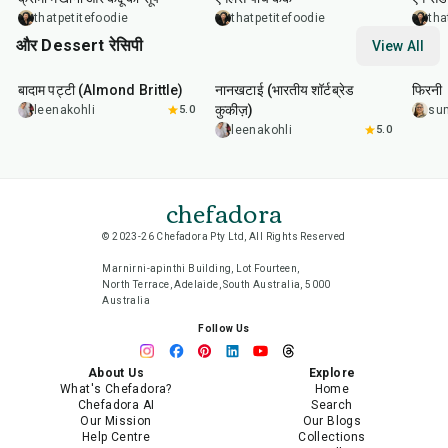
thatpetitefoodie
thatpetitefoodie
tha
और Dessert रेसिपी
View All
20
min
35
min
35
m
बादाम पट्टी (Almond Brittle)
नानखटाई (भारतीय शॉर्टब्रेड
फिरनी
कुकीज़)
leenakohli
5.0
su
leenakohli
5.0
chefadora
© 2023-26 Chefadora Pty Ltd, All Rights Reserved
Marnirni-apinthi Building, Lot Fourteen,
North Terrace, Adelaide, South Australia, 5000
Australia
Follow Us
About Us
Explore
What's Chefadora?
Home
Chefadora AI
Search
Our Mission
Our Blogs
Help Centre
Collections