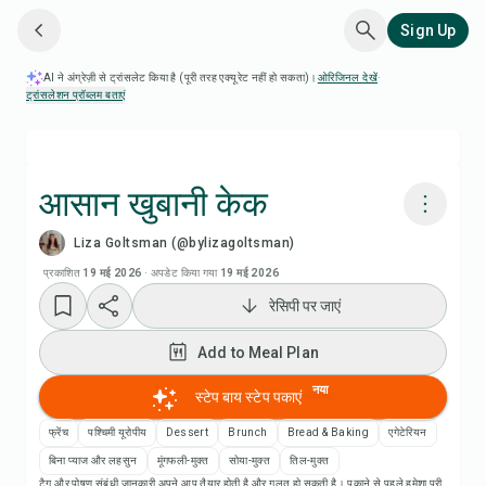
Sign Up
AI ने अंग्रेज़ी से ट्रांसलेट किया है (पूरी तरह एक्यूरेट नहीं हो सकता)।
ओरिजिनल देखें
·
ट्रांसलेशन प्रॉब्लम बताएं
आसान खुबानी केक
Liza Goltsman (@bylizagoltsman)
Chefadora AI से पकाएं
प्रकाशित
19 मई 2026
·
अपडेट किया गया
19 मई 2026
रेसिपी पर जाएं
रेसिपी वीडियो देखें
Add to Meal Plan
Add to Meal Plan
नया
स्टेप बाय स्टेप पकाएं
Add to Shopping List
फ्रेंच
पश्चिमी यूरोपीय
Dessert
Brunch
Bread & Baking
एगेटेरियन
बिना प्याज और लहसुन
मूंगफली-मुक्त
सोया-मुक्त
तिल-मुक्त
टैग और पोषण संबंधी जानकारी अपने आप तैयार होती है और गलत हो सकती है। पकाने से पहले हमेशा पूरी