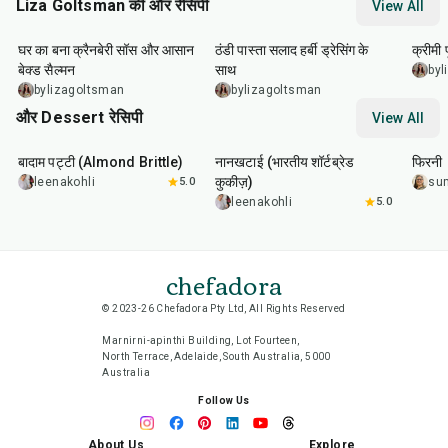
Liza Goltsman की और रेसिपी
View All
20
min
25
min
45
m
घर का बना क्रैनबेरी सॉस और आसान
ठंडी पास्ता सलाद हर्बी ड्रेसिंग के
क्रीमी
बेक्ड सैल्मन
साथ
byl
bylizagoltsman
bylizagoltsman
और Dessert रेसिपी
View All
20
min
35
min
35
m
बादाम पट्टी (Almond Brittle)
नानखटाई (भारतीय शॉर्टब्रेड
फिरनी
कुकीज़)
leenakohli
5.0
su
leenakohli
5.0
chefadora
© 2023-26 Chefadora Pty Ltd, All Rights Reserved
Marnirni-apinthi Building, Lot Fourteen,
North Terrace, Adelaide, South Australia, 5000
Australia
Follow Us
About Us
Explore