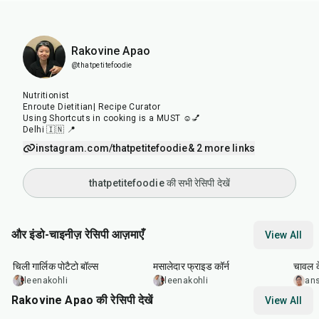
Rakovine Apao
@thatpetitefoodie
Nutritionist
Enroute Dietitian| Recipe Curator
Using Shortcuts in cooking is a MUST ☺️💅
Delhi 🇮🇳 📍
instagram.com/thatpetitefoodie
& 2 more links
thatpetitefoodie की सभी रेसिपी देखें
और इंडो-चाइनीज़ रेसिपी आज़माएँ
View All
40
min
20
min
20
m
चिली गार्लिक पोटैटो बॉल्स
मसालेदार फ्राइड कॉर्न
चावल क
leenakohli
leenakohli
an
Rakovine Apao की रेसिपी देखें
View All
15
min
1
hr
20
m