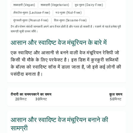
रेसिपी नोट्स
शाकाहारी (Vegan)
शाकाहारी (Vegetarian)
दूध-मुक्त (Dairy-Free)
लैक्टोज-मुक्त (Lactose-Free)
नट-मुक्त (Nut-Free)
रेसिपी प्रिंट करें
मूंगफली-मुक्त (Peanut-Free)
तिल-मुक्त (Sesame-Free)
टैग और पोषण संबंधी जानकारी अपने आप तैयार होती है और गलत हो सकती है। पकाने से पहले हमेशा पूरी
सामग्री सूची ज़रूर जाँचें।
सेव करें
आसान और स्वादिष्ट वेज मंचूरियन के बारे में
शेयर करें
एक स्वादिष्ट और आसानी से बनने वाली वेज मंचूरियन रेसिपी जो
किसी भी मौके के लिए परफेक्ट है। इस डिश में कुरकुरी सब्जियों
रिपोर्ट करें
के बॉल्स को स्वादिष्ट सॉस में डाला जाता है, जो इसे कई लोगों की
पसंदीदा बनाता है।
तैयारी का समय
पकाने का समय
कुल समय
20
मिनट
30
मिनट
50
मिनट
आसान और स्वादिष्ट वेज मंचूरियन बनाने की
सामग्री