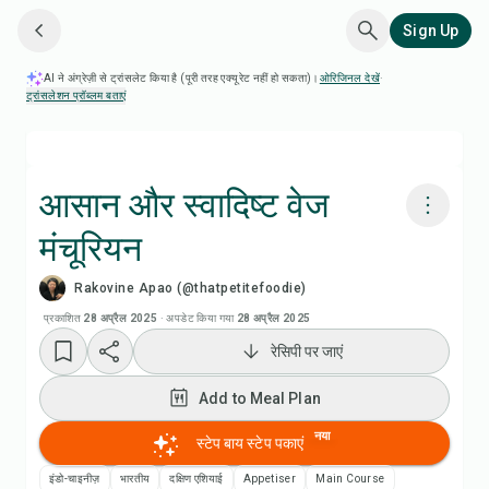
Sign Up
AI ने अंग्रेज़ी से ट्रांसलेट किया है (पूरी तरह एक्यूरेट नहीं हो सकता)।
ओरिजिनल देखें
·
ट्रांसलेशन प्रॉब्लम बताएं
आसान और स्वादिष्ट वेज
मंचूरियन
Chefadora AI से पकाएं
Rakovine Apao (@thatpetitefoodie)
रेसिपी वीडियो देखें
प्रकाशित
28 अप्रैल 2025
·
अपडेट किया गया
28 अप्रैल 2025
रेसिपी पर जाएं
Add to Meal Plan
Add to Meal Plan
Add to Shopping List
नया
स्टेप बाय स्टेप पकाएं
इंडो-चाइनीज़
भारतीय
दक्षिण एशियाई
Appetiser
Main Course