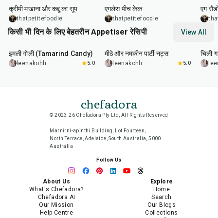
क्रीमी मखाना और कद्दू का सूप
एगलेस पीच केक
एग सैंड
thatpetitefoodie
thatpetitefoodie
tha
किसी भी दिन के लिए बेहतरीन Appetiser रेसिपी
View All
1
hr
20
min
15
min
40
m
इमली गोली (Tamarind Candy)
मीठे और नमकीन पार्टी नट्स
चिली गा
leenakohli
5.0
leenakohli
5.0
lee
chefadora
© 2023-26 Chefadora Pty Ltd, All Rights Reserved
Marnirni-apinthi Building, Lot Fourteen,
North Terrace, Adelaide, South Australia, 5000
Australia
Follow Us
About Us
Explore
What's Chefadora?
Home
Chefadora AI
Search
Our Mission
Our Blogs
Help Centre
Collections