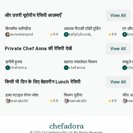
और उत्तरी यूरोपीय रेसिपी आज़माएँ
View All
55
min
1
hr
5
min
32
m
बिस्कॉफ ब्लॉन्डीज़
अदरक स्टिकी टॉफ़ी पुडिंग
एग और 
avneetanand
5.0
bellyfullcook_
5.0
bro
B
B
Private Chef Anna की रेसिपी देखें
View All
10
min
50
min
45
m
क्रीमी हुमस
बहारत मसालेदार चिकन
तब्बूले
chefanna
chefanna
ch
C
C
C
किसी भी दिन के लिए बेहतरीन Lunch रेसिपी
View All
1
hr
50
min
1
hr
15
min
25
m
ढाबा स्टाइल रोगन जोश
चिकन पुदीना
जीरा आ
leenakohli
5.0
leenakohli
5.0
lee
chefadora
© 2023-26 Chefadora Pty Ltd, All Rights Reserved