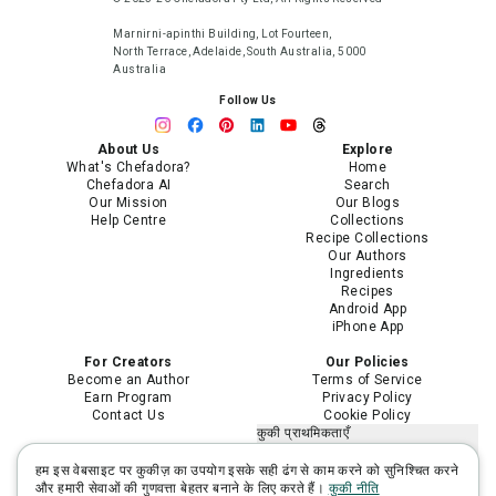
Marnirni-apinthi Building, Lot Fourteen,
North Terrace, Adelaide, South Australia, 5000
Australia
Follow Us
About Us
Explore
What's Chefadora?
Home
Chefadora AI
Search
Our Mission
Our Blogs
Help Centre
Collections
Recipe Collections
Our Authors
Ingredients
Recipes
Android App
iPhone App
For Creators
Our Policies
Become an Author
Terms of Service
Earn Program
Privacy Policy
Contact Us
Cookie Policy
कुकी प्राथमिकताएँ
मेरी निजी जानकारी न बेचें या साझा न करें
मेरी संवेदनशील निजी जानकारी का उपयोग
हम इस वेबसाइट पर कुकीज़ का उपयोग इसके सही ढंग से काम करने को सुनिश्चित करने
सीमित करें
और हमारी सेवाओं की गुणवत्ता बेहतर बनाने के लिए करते हैं।
कुकी नीति