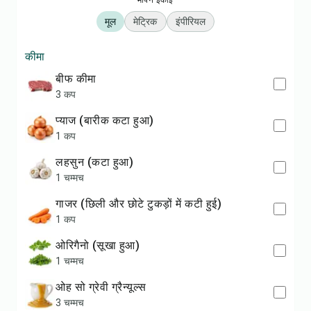
मापन इकाई
मूल
मेट्रिक
इंपीरियल
कीमा
बीफ कीमा
3 कप
प्याज (बारीक कटा हुआ)
1 कप
लहसुन (कटा हुआ)
1 चम्मच
गाजर (छिली और छोटे टुकड़ों में कटी हुई)
1 कप
ओरिगैनो (सूखा हुआ)
1 चम्मच
ओह सो ग्रेवी ग्रैन्यूल्स
3 चम्मच