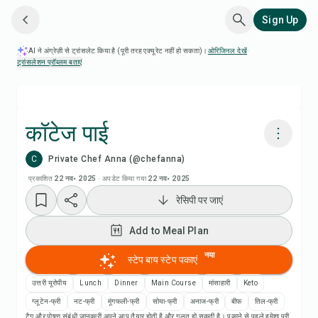
Sign Up
AI ने अंग्रेज़ी से ट्रांसलेट किया है (पूरी तरह एक्यूरेट नहीं हो सकता)।
ओरिजिनल देखें
·
ट्रांसलेशन प्रॉब्लम बताएं
कॉटेज पाई
C
Private Chef Anna (@chefanna)
Chefadora AI से पकाएं
प्रकाशित
22 नव॰ 2025
·
अपडेट किया गया
22 नव॰ 2025
रेसिपी पर जाएं
Add to Meal Plan
Add to Meal Plan
Add to Shopping List
नया
स्टेप बाय स्टेप पकाएं
रेसिपी नोट्स
उत्तरी यूरोपीय
Lunch
Dinner
Main Course
मांसाहारी
Keto
ग्लूटेन-फ्री
नट-फ्री
मूंगफली-फ्री
सोया-फ्री
अनाज-फ्री
बीफ
तिल-फ्री
टैग और पोषण संबंधी जानकारी अपने आप तैयार होती है और गलत हो सकती है। पकाने से पहले हमेशा पूरी