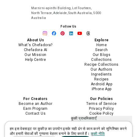
Marnirni-apinthi Building, Lot Fourteen,
North Terrace, Adelaide, South Australia, 5000
Australia
Follow Us
About Us
Explore
What's Chefadora?
Home
Chefadora AI
Search
Our Mission
Our Blogs
Help Centre
Collections
Recipe Collections
Our Authors
Ingredients
Recipes
Android App
iPhone App
For Creators
Our Policies
Become an Author
Terms of Service
Earn Program
Privacy Policy
Contact Us
Cookie Policy
कुकी प्राथमिकताएँ
मेरी निजी जानकारी न बेचें या साझा न करें
मेरी संवेदनशील निजी जानकारी का उपयोग
हम इस वेबसाइट पर कुकीज़ का उपयोग इसके सही ढंग से काम करने को सुनिश्चित करने
सीमित करें
और हमारी सेवाओं की गुणवत्ता बेहतर बनाने के लिए करते हैं।
कुकी नीति