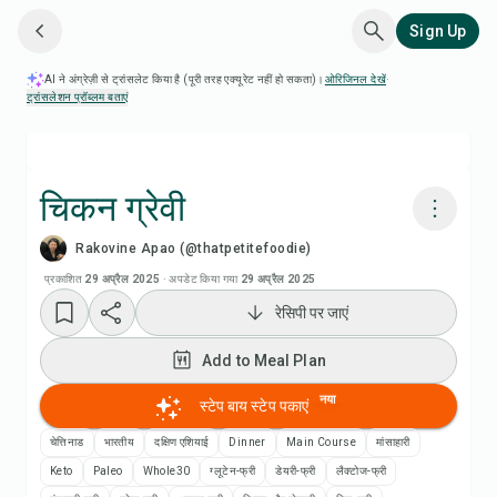
Sign Up
AI ने अंग्रेज़ी से ट्रांसलेट किया है (पूरी तरह एक्यूरेट नहीं हो सकता)।
ओरिजिनल देखें
·
ट्रांसलेशन प्रॉब्लम बताएं
चिकन ग्रेवी
Rakovine Apao (@thatpetitefoodie)
Chefadora AI से पकाएं
प्रकाशित
29 अप्रैल 2025
·
अपडेट किया गया
29 अप्रैल 2025
रेसिपी पर जाएं
रेसिपी वीडियो देखें
Add to Meal Plan
Add to Meal Plan
नया
स्टेप बाय स्टेप पकाएं
Add to Shopping List
चेत्तिनाड
भारतीय
दक्षिण एशियाई
Dinner
Main Course
मांसाहारी
Keto
Paleo
Whole30
ग्लूटेन-फ्री
डेयरी-फ्री
लैक्टोज-फ्री