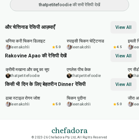
thatpetitefoodie की सभी रेसिपी देखें
और चेत्तिनाड रेसिपी आज़माएँ
View All
50
min
2
hr
30
min
1
hr
धनिया करी चिकन डिलाइट
स्पाइसी चिकन चेट्टिनाड
इमली 
leenakohli
5.0
leenakohli
4.5
lee
Rakovine Apao की रेसिपी देखें
View All
15
min
1
hr
20
m
क्रीमी मखाना और कद्दू का सूप
एगलेस पीच केक
एग सैंड
thatpetitefoodie
thatpetitefoodie
tha
किसी भी दिन के लिए बेहतरीन Dinner रेसिपी
View All
1
hr
50
min
1
hr
15
min
25
m
ढाबा स्टाइल रोगन जोश
चिकन पुदीना
जीरा आ
leenakohli
5.0
leenakohli
5.0
lee
chefadora
© 2023-26 Chefadora Pty Ltd, All Rights Reserved