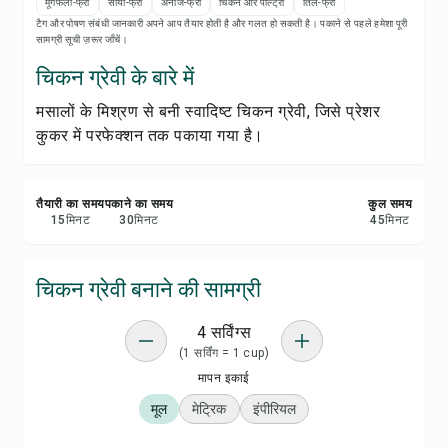
रेसिपी नोट्स
मूंगफली-फ्री
सोया-फ्री
अनाज-फ्री
चिकन और पोल्ट्री
तिल-फ्री
टैग और पोषण संबंधी जानकारी अपने आप तैयार होती है और गलत हो सकती है। पकाने से पहले हमेशा पूरी
सामग्री सूची ज़रूर जाँचें।
रेसिपी प्रिंट करें
चिकन ग्रेवी के बारे में
मसालों के मिश्रण से बनी स्वादिष्ट चिकन ग्रेवी, जिसे प्रेशर
सेव करें
कुकर में परफेक्शन तक पकाया गया है।
शेयर करें
तैयारी का समय
पकाने का समय
कुल समय
रिपोर्ट करें
15
मिनट
30
मिनट
45
मिनट
चिकन ग्रेवी बनाने की सामग्री
4 सर्विंग्स
(1 सर्विंग = 1 cup)
मापन इकाई
मूल
मेट्रिक
इंपीरियल