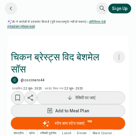
Sign Up
AI ने अंग्रेज़ी से ट्रांसलेट किया है (पूरी तरह एक्यूरेट नहीं हो सकता)।
ओरिजिनल देखें
·
ट्रांसलेशन प्रॉब्लम बताएं
चिकन ब्रेस्ट्स विद बेशमेल
सॉस
Chefadora AI से पकाएं
C
@cocinero44
Add to Meal Plan
प्रकाशित
22 जुल॰ 2025
·
अपडेट किया गया
22 जुल॰ 2025
रेसिपी पर जाएं
Add to Shopping List
Add to Meal Plan
रेसिपी नोट्स
नया
स्टेप बाय स्टेप पकाएं
शास्त्रीय
फ्रेंच
पश्चिमी यूरोपीय
Lunch
Dinner
Main Course