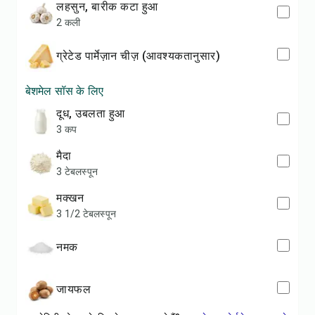
लहसुन, बारीक कटा हुआ
2 कली
ग्रेटेड पार्मेज़ान चीज़ (आवश्यकतानुसार)
बेशमेल सॉस के लिए
दूध, उबलता हुआ
3 कप
मैदा
3 टेबलस्पून
मक्खन
3 1/2 टेबलस्पून
नमक
जायफल