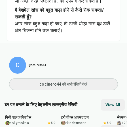
जो अच्छी तरह पिघलती हो, का उपयोग कर सकते हैं।
मैं बेशमेल सॉस को बहुत गाढ़ा होने से कैसे रोक सकता/
सकती हूँ?
अगर सॉस बहुत गाढ़ा हो जाए, तो उसमें थोड़ा गरम दूध डालें
और चिकना होने तक चलाएं।
C
@cocinero44
cocinero44 की सभी रेसिपी देखें
घर पर बनाने के लिए बेहतरीन शास्त्रीय रेसिपी
View All
30
min
20
min
30
m
मिनी पालक क्विचेस
हरी बीन्स आल्मंडाइन
सैल्मन 
dollymokha
5.0
rkindermann
5.0
12