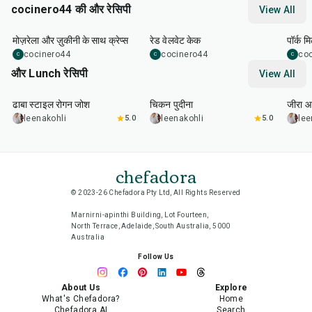
cocinero44 की और रेसिपी
View All
1
hr
45
min
50
m
मोज़रेला और ज़ुकीनी के साथ क्रेप्स
रेड वेलवेट केक
पॉर्क म
cocinero44
cocinero44
co
C
C
C
और Lunch रेसिपी
View All
1
hr
50
min
1
hr
15
min
25
m
ढाबा स्टाइल रोगन जोश
चिकन पुदीना
जीरा आ
leenakohli
5.0
leenakohli
5.0
lee
chefadora
© 2023-26 Chefadora Pty Ltd, All Rights Reserved
Marnirni-apinthi Building, Lot Fourteen,
North Terrace, Adelaide, South Australia, 5000
Australia
Follow Us
About Us
Explore
What's Chefadora?
Home
Chefadora AI
Search