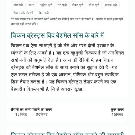
रेसिपी प्रिंट करें
मांसाहारी
Keto
ग्लूटेन-फ्री
नट-फ्री
पीनट-फ्री
सोया-फ्री
अनाज-फ्री
चिकन और पोल्ट्री
तिल-फ्री
सेव करें
टैग और पोषण संबंधी जानकारी अपने आप तैयार होती है और गलत हो सकती है। पकाने से पहले हमेशा पूरी
सामग्री सूची ज़रूर जाँचें।
शेयर करें
चिकन ब्रेस्ट्स विद बेशमेल सॉस के बारे में
चिकन एक ऐसा सामग्री है जो ठंडे और गरम दोनों प्रकार के
रिपोर्ट करें
व्यंजनों के लिए आदर्श है। यह एक बहुमुखी विकल्प है जो अनगिनत
संयोजनों की अनुमति देता है। आज की रेसिपी में, हम चिकन
ब्रेस्ट्स को बेशमेल सॉस के साथ बनाने का सुझाव देते हैं—यह
एक सरल तरीका है जो एक आसान, पौष्टिक और बहुत स्वादिष्ट
डिश तैयार करता है। यह चिकन ब्रेस्ट्स तैयार करने का एक
बेहतरीन विकल्प भी है, जिन्हें अक्सर सूखा...
तैयारी का समय
पकाने का समय
कुल समय
15
मिनट
30
मिनट
45
मिनट