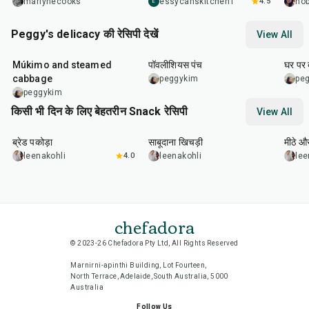
marlynecooks
essycahskitchen1
4.5
hob
E
Peggy's delicacy की रेसिपी देखें
View All
1
hr
4
min
35
m
Múkimo and steamed
पॉवलीशियस पंच
घर पर 
cabbage
peggykim
pe
peggykim
किसी भी दिन के लिए बेहतरीन Snack रेसिपी
View All
15
min
5
hr
20
min
15
m
ब्रेड पकोड़ा
साबूदाना खिचड़ी
मीठे औ
leenakohli
4.0
leenakohli
lee
chefadora
© 2023-26 Chefadora Pty Ltd, All Rights Reserved
Marnirni-apinthi Building, Lot Fourteen,
North Terrace, Adelaide, South Australia, 5000
Australia
Follow Us