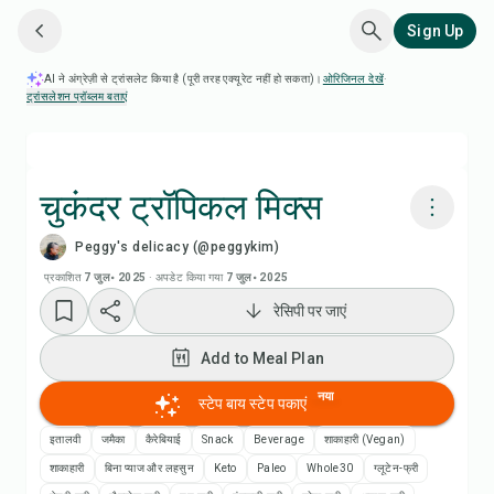
Sign Up
AI ने अंग्रेज़ी से ट्रांसलेट किया है (पूरी तरह एक्यूरेट नहीं हो सकता)।
ओरिजिनल देखें
·
ट्रांसलेशन प्रॉब्लम बताएं
चुकंदर ट्रॉपिकल मिक्स
Peggy's delicacy (@peggykim)
Chefadora AI से पकाएं
प्रकाशित
7 जुल॰ 2025
·
अपडेट किया गया
7 जुल॰ 2025
रेसिपी पर जाएं
Add to Meal Plan
Add to Meal Plan
Add to Shopping List
नया
स्टेप बाय स्टेप पकाएं
रेसिपी नोट्स
इतालवी
जमैका
कैरेबियाई
Snack
Beverage
शाकाहारी (Vegan)
शाकाहारी
बिना प्याज और लहसुन
Keto
Paleo
Whole30
ग्लूटेन-फ्री