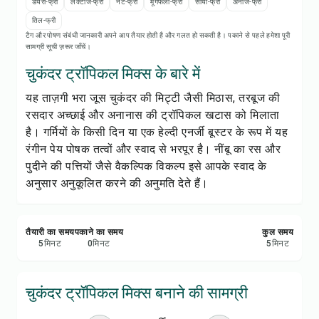
रेसिपी प्रिंट करें
डेयरी-फ्री
लैक्टोज-फ्री
नट-फ्री
मूंगफली-फ्री
सोया-फ्री
अनाज-फ्री
तिल-फ्री
टैग और पोषण संबंधी जानकारी अपने आप तैयार होती है और गलत हो सकती है। पकाने से पहले हमेशा पूरी
सेव करें
सामग्री सूची ज़रूर जाँचें।
चुकंदर ट्रॉपिकल मिक्स के बारे में
शेयर करें
यह ताज़गी भरा जूस चुकंदर की मिट्टी जैसी मिठास, तरबूज की
रसदार अच्छाई और अनानास की ट्रॉपिकल खटास को मिलाता
रिपोर्ट करें
है। गर्मियों के किसी दिन या एक हेल्दी एनर्जी बूस्टर के रूप में यह
रंगीन पेय पोषक तत्वों और स्वाद से भरपूर है। नींबू का रस और
पुदीने की पत्तियों जैसे वैकल्पिक विकल्प इसे आपके स्वाद के
अनुसार अनुकूलित करने की अनुमति देते हैं।
तैयारी का समय
पकाने का समय
कुल समय
5
मिनट
0
मिनट
5
मिनट
चुकंदर ट्रॉपिकल मिक्स बनाने की सामग्री