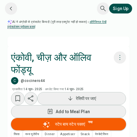
Sign Up
AI ने अंग्रेज़ी से ट्रांसलेट किया है (पूरी तरह एक्यूरेट नहीं हो सकता)।
ओरिजिनल देखें
·
ट्रांसलेशन प्रॉब्लम बताएं
एंकोवी, चीज़ और ऑलिव
फोंड्यू
Chefadora AI से पकाएं
C
@cocinero44
Add to Meal Plan
प्रकाशित
14 जुल॰ 2025
·
अपडेट किया गया
14 जुल॰ 2025
रेसिपी पर जाएं
Add to Shopping List
Add to Meal Plan
रेसिपी नोट्स
नया
स्टेप बाय स्टेप पकाएं
स्विस
मध्य यूरोपीय
Dinner
Appetiser
Snack
पेस्केटेरियन