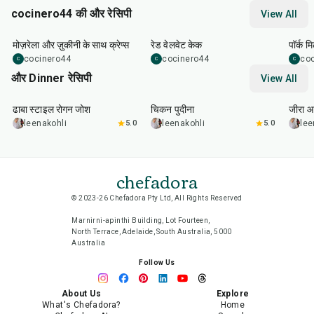
cocinero44 की और रेसिपी
View All
1
hr
45
min
50
m
मोज़रेला और ज़ुकीनी के साथ क्रेप्स
रेड वेलवेट केक
पॉर्क म
cocinero44
cocinero44
co
C
C
C
और Dinner रेसिपी
View All
1
hr
50
min
1
hr
15
min
25
m
ढाबा स्टाइल रोगन जोश
चिकन पुदीना
जीरा आ
leenakohli
5.0
leenakohli
5.0
lee
chefadora
© 2023-26 Chefadora Pty Ltd, All Rights Reserved
Marnirni-apinthi Building, Lot Fourteen,
North Terrace, Adelaide, South Australia, 5000
Australia
Follow Us
About Us
Explore
What's Chefadora?
Home