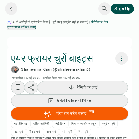
Sign Up
AI ने अंग्रेज़ी से ट्रांसलेट किया है (पूरी तरह एक्यूरेट नहीं हो सकता)।
ओरिजिनल देखें
·
ट्रांसलेशन प्रॉब्लम बताएं
एयर फ्रायर चुर्रो बाइट्स
Shaheema Khan (@shaheemakhan6)
Chefadora AI से पकाएं
प्रकाशित
16 मई 2026
·
अपडेट किया गया
16 मई 2026
रेसिपी पर जाएं
Add to Meal Plan
Add to Meal Plan
Add to Shopping List
नया
स्टेप बाय स्टेप पकाएं
रेसिपी नोट्स
ब्राज़ीलियाई
दक्षिण अमेरिकी
एगेटेरियन
बिना प्याज और लहसुन
ग्लूटेन-फ्री
नट-फ्री
पीनट-फ्री
सोय-फ्री
ग्रेन-फ्री
तिल-फ्री
टैग और पोषण संबंधी जानकारी अपने आप तैयार होती है और गलत हो सकती है। पकाने से पहले हमेशा पूरी