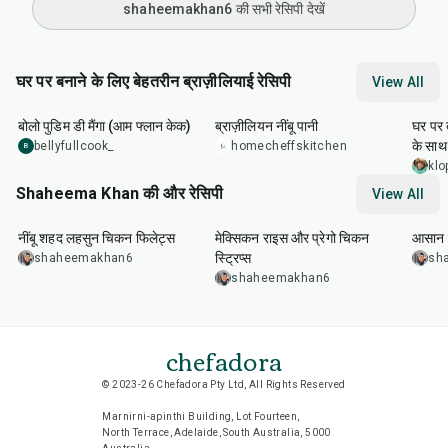
shaheemakhan6 की सभी रेसिपी देखें
घर पर बनाने के लिए बेहतरीन ब्राज़ीलियाई रेसिपी
View All
1
hr
5
min
10
min
25
m
बोलो पुडिम डी मैंगा (आम फ्लान केक)
ब्राज़ीलियन नींबू पानी
घर पर 
के साथ
bellyfullcook_
homecheffskitchen
B
klo
Shaheema Khan की और रेसिपी
View All
45
min
1
hr
40
min
20
m
नींबू शहद लहसुन चिकन फिलेट्स
मेक्सिकन राइस और प्रेगो चिकन
आसान क
स्ट्रिप्स
shaheemakhan6
sh
shaheemakhan6
chefadora
© 2023-26 Chefadora Pty Ltd, All Rights Reserved
Marnirni-apinthi Building, Lot Fourteen,
North Terrace, Adelaide, South Australia, 5000