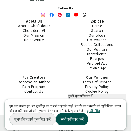
Australia
Follow Us
About Us
Explore
What's Chefadora?
Home
Chefadora AI
Search
Our Mission
Our Blogs
Help Centre
Collections
Recipe Collections
Our Authors
Ingredients
Recipes
Android App
iPhone App
For Creators
Our Policies
Become an Author
Terms of Service
Earn Program
Privacy Policy
Contact Us
Cookie Policy
कुकी प्राथमिकताएँ
मेरी निजी जानकारी न बेचें या साझा न करें
मेरी संवेदनशील निजी जानकारी का उपयोग
हम इस वेबसाइट पर कुकीज़ का उपयोग इसके सही ढंग से काम करने को सुनिश्चित करने
सीमित करें
और हमारी सेवाओं की गुणवत्ता बेहतर बनाने के लिए करते हैं।
कुकी नीति
प्राथमिकताएँ प्रबंधित करें
सभी स्वीकार करें
Home
Plan
Ask Adora
Lists
You