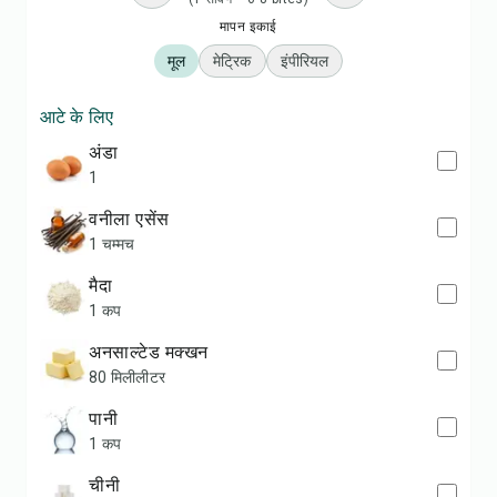
मापन इकाई
मूल
मेट्रिक
इंपीरियल
आटे के लिए
अंडा
1
वनीला एसेंस
1 चम्मच
मैदा
1 कप
अनसाल्टेड मक्खन
80 मिलीलीटर
पानी
1 कप
चीनी