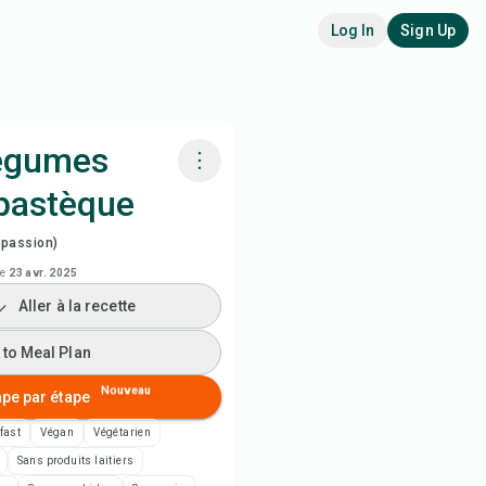
Log In
Sign Up
légumes
 pastèque
siner avec Chefadora AI
spassion)
arder la vidéo de la recette
le
23 avr. 2025
Aller à la recette
 to Meal Plan
 to Meal Plan
 to Shopping List
Nouveau
ape par étape
fast
Végan
Végétarien
es de recette
Sans produits laitiers