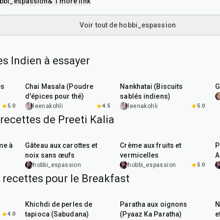
bbi_espassion
& 1 more link
Voir tout de hobbi_espassion
es Indien à essayer
15
min
35
min
es
Chai Masala (Poudre
Nankhatai (Biscuits
G
d'épices pour thé)
sablés indiens)
5.0
leenakohli
4.5
leenakohli
5.0
recettes de Preeti Kalia
1
hr
5
min
35
min
me à
Gâteau aux carottes et
Crème aux fruits et
P
noix sans œufs
vermicelles
A
hobbi_espassion
hobbi_espassion
5.0
 recettes pour le Breakfast
5
hr
20
min
35
min
Khichdi de perles de
Paratha aux oignons
N
tapioca (Sabudana)
(Pyaaz Ka Paratha)
e
4.0