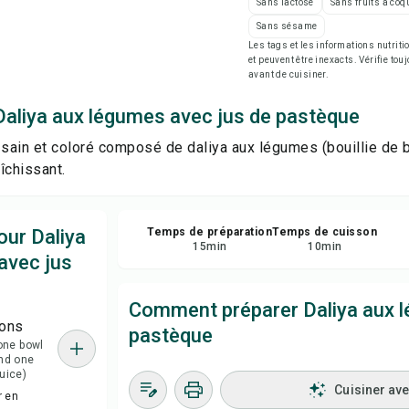
Sans lactose
Sans fruits à coq
Imp
Sans sésame
Les tags et les informations nutri
et peuvent être inexacts. Vérifie tou
Enr
avant de cuisiner.
Daliya aux légumes avec jus de pastèque
Par
 sain et coloré composé de daliya aux légumes (bouillie de 
Sig
îchissant.
our Daliya
Temps de préparation
Temps de cuisson
15
min
10
min
avec jus
Comment préparer Daliya aux l
ions
pastèque
 one bowl
and one
juice)
Cuisiner av
r en