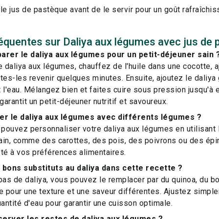
le jus de pastèque avant de le servir pour un goût rafraîchis
équentes sur Daliya aux légumes avec jus de
rer le daliya aux légumes pour un petit-déjeuner sain 
e daliya aux légumes, chauffez de l'huile dans une cocotte, 
es-les revenir quelques minutes. Ensuite, ajoutez le daliya gr
 l'eau. Mélangez bien et faites cuire sous pression jusqu'à 
arantit un petit-déjeuner nutritif et savoureux.
er le daliya aux légumes avec différents légumes ?
 pouvez personnaliser votre daliya aux légumes en utilisan
in, comme des carottes, des pois, des poivrons ou des épina
té à vos préférences alimentaires.
 bons substituts au daliya dans cette recette ?
pas de daliya, vous pouvez le remplacer par du quinoa, du 
e pour une texture et une saveur différentes. Ajustez simpl
uantité d'eau pour garantir une cuisson optimale.
rver les restes de daliya aux légumes ?