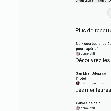
instagram.com/ho
Plus de recett
15
min
Noix sucrées et salé
pour l'apéritif
leenakohli
Découvrez les 
1
hr
Sambhar Udupi com
l'hôtel
hobbi_espassion
Les meilleures
15
min
Pakora de pain
leenakohli