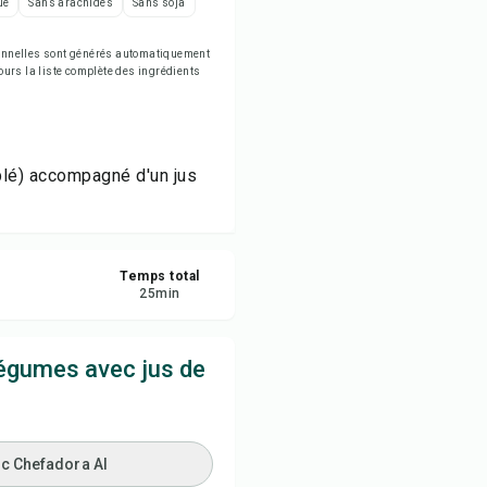
ue
Sans arachides
Sans soja
rimer la recette
tionnelles sont générés automatiquement
jours la liste complète des ingrédients
egistrer
tager
blé) accompagné d'un jus
naler
Temps total
25
min
égumes avec jus de
ec Chefadora AI