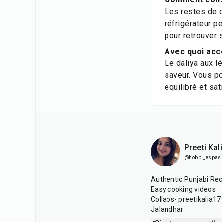
Les restes de 
réfrigérateur p
pour retrouver 
Avec quoi acc
Le daliya aux l
saveur. Vous po
équilibré et sat
Preeti Kal
@hobbi_espas
Authentic Punjabi Rec
Easy cooking videos
Collabs- preetikalia
Jalandhar