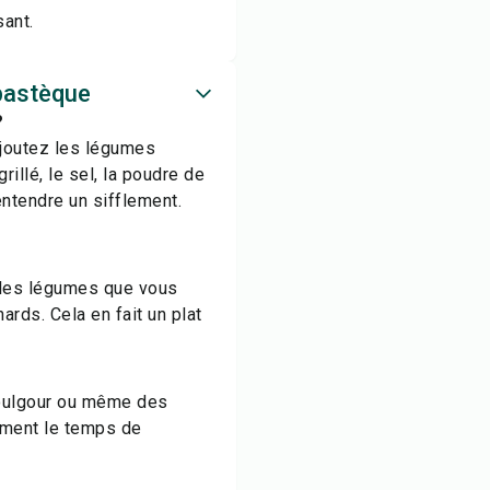
sant.
 pastèque
?
ajoutez les légumes
illé, le sel, la poudre de
entendre un sifflement.
t les légumes que vous
rds. Cela en fait un plat
boulgour ou même des
ement le temps de