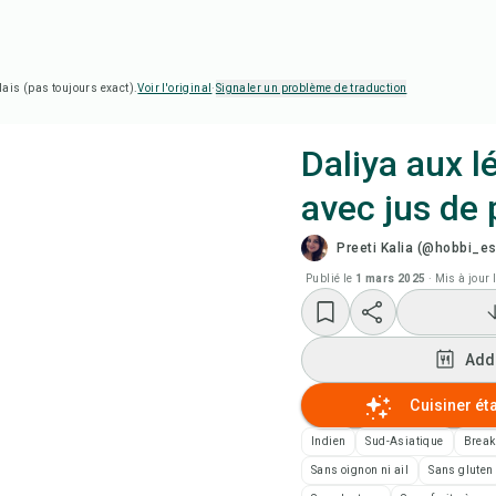
lais (pas toujours exact).
Voir l'original
·
Signaler un problème de traduction
Daliya aux 
avec jus de
Cui
Preeti Kalia (@hobbi_e
Reg
Publié le
1 mars 2025
·
Mis à jour 
Add
Add
Add
Cuisiner ét
Indien
Sud-Asiatique
Break
Not
Sans oignon ni ail
Sans gluten