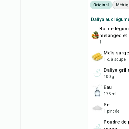
Original
Métriq
Daliya aux légum
bol de légumes
mélangés et
1
maïs surge
1 c. à soupe
daliya grill
100 g
eau
175 mL
sel
1 pincée
poudre de piment
rouge