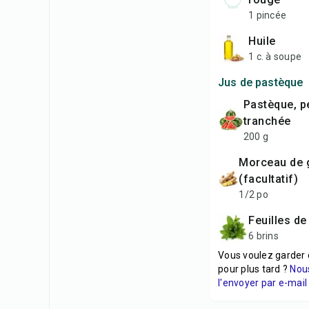
1 pincée
huile
1 c. à soupe
Jus de pastèque
pastèque, pelée et
tranchée
200 g
morceau de gingembre
(facultatif)
1/2 po
feuilles d
6 brins
Vous voulez garder 
pour plus tard ?
Nou
l'envoyer par e-mail 