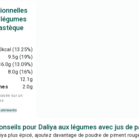
tionnelles
x légumes
pastèque
0
kcal
(13.25%)
9.5
g
(19%)
36.0
g
(13.09%)
8.0
g
(16%)
12.1
g
nes
2.0
g
basée sur un
es
nutriments
onseils pour Daliya aux légumes avec jus de 
iya plus épicé, ajoutez davantage de poudre de piment roug