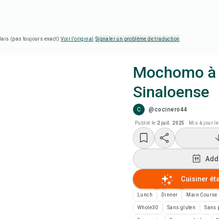
lais (pas toujours exact).
Voir l'original
·
Signaler un problème de traduction
Mochomo à 
Sinaloense
Cui
C
@cocinero44
Add
Publié le
2 juil. 2025
·
Mis à jour le
Add
Add
Not
Cuisiner ét
Lunch
Dinner
Main Course
Imp
Whole30
Sans gluten
Sans p