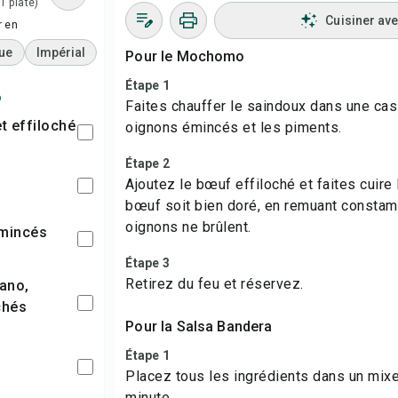
 1 plate)
Cuisiner av
r en
ue
Impérial
Pour le Mochomo
Étape 1
o
Faites chauffer le saindoux dans une cass
et effiloché
oignons émincés et les piments.
Étape 2
Ajoutez le bœuf effiloché et faites cuire 
bœuf soit bien doré, en remuant constam
oignons ne brûlent.
émincés
Étape 3
Retirez du feu et réservez.
chés
Pour la Salsa Bandera
Étape 1
Placez tous les ingrédients dans un mix
minute.