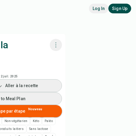
Log In
Sign Up
la
siner avec Chefadora AI
 to Meal Plan
2 juil. 2025
Aller à la recette
 to Shopping List
 to Meal Plan
es de recette
Nouveau
ape par étape
Non-végétarien
Kéto
Paléo
rimer la recette
roduits laitiers
Sans lactose