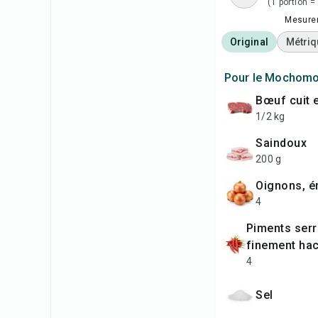
(1 portion =
Mesure
Original
Métriq
Pour le Mochom
bœuf cuit 
1/2 kg
saindoux
200 g
oignons, 
4
piments serrano,
finement ha
4
Sel