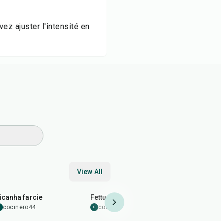
ez ajuster l'intensité en
View All
1
hr
15
min
50
min
45
min
icanha farcie
Fettuccine Alfredo
Riz au lait
cocinero44
cocinero44
cocinero
C
C