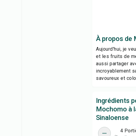
À propos de 
Aujourd'hui, je v
et les fruits de m
aussi partager av
incroyablement sa
savoureux et color
Ingrédients p
Mochomo à l
Sinaloense
4 Port