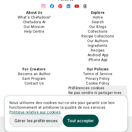
About Us
Explore
What's Chefadora?
Home
Chefadora AI
Search
Our Mission
Our Blogs
Help Centre
Collections
Recipe Collections
Our Authors
Ingredients
Recipes
Android App
iPhone App
For Creators
Our Policies
Become an Author
Terms of Service
Earn Program
Privacy Policy
Contact Us
Cookie Policy
Préférences cookies
Ne pas vendre ni partager mes
informations personnelles
Limiter l'utilisation de mes
Nous utilisons des cookies sur ce site pour garantir son bon
informations personnelles
fonctionnement et améliorer la qualité de nos services.
sensibles
Politique relative aux cookies
Gérer les préférences
Tout accepter
Home
Plan
Ask Adora
Lists
You