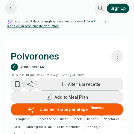
Sign Up
Traduit par IA depuis anglais (pas toujours exact).
Voir l'original
·
Signaler un problème de traduction
Polvorones
C
@cocinero44
Cuisiner avec Chefadora AI
Publié le
18 juil. 2025
·
Mis à jour le
18 juil. 2025
Aller à la recette
Add to Meal Plan
Add to Meal Plan
Add to Shopping List
Nouveau
Cuisiner étape par étape
Notes de recette
Espagnole
Européenne de l'Ouest
Snack
Dessert
Végétarien
Jain
Sans oignon ni ail
Sans arachides
Sans soja