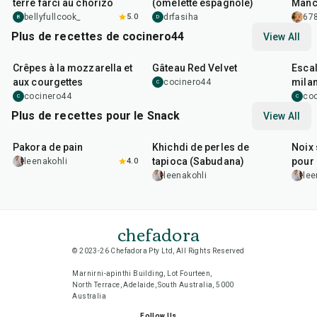
terre farci au chorizo
(omelette espagnole)
Manc
ama
bellyfullcook_
5.0
drfasiha
678
B
D
Plus de recettes de cocinero44
View All
1
hr
45
min
50
m
Crêpes à la mozzarella et
Gâteau Red Velvet
Escal
aux courgettes
milan
cocinero44
C
cocinero44
co
C
C
Plus de recettes pour le Snack
View All
15
min
5
hr
20
min
15
m
Pakora de pain
Khichdi de perles de
Noix 
tapioca (Sabudana)
pour 
leenakohli
4.0
leenakohli
lee
chefadora
© 2023-26 Chefadora Pty Ltd, All Rights Reserved
Marnirni-apinthi Building, Lot Fourteen,
North Terrace, Adelaide, South Australia, 5000
Australia
Follow Us