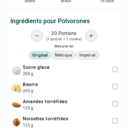
30
min
35
min
1
h
5
min
Ingrédients pour Polvorones
20 Portions
(1 portion = 1 cookie)
Mesurer en
Original
Métrique
Impérial
sucre glace
200 g
beurre
200 g
amandes torréfiées
125 g
noisettes torréfiées
125 g