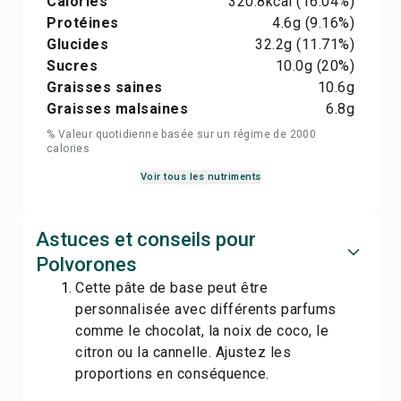
Calories
320.8
kcal
(16.04%)
Protéines
4.6
g
(9.16%)
Glucides
32.2
g
(11.71%)
Sucres
10.0
g
(20%)
Graisses saines
10.6
g
Graisses malsaines
6.8
g
% Valeur quotidienne basée sur un régime de 2000
calories
Voir tous les nutriments
Astuces et conseils pour
Polvorones
Cette pâte de base peut être
personnalisée avec différents parfums
comme le chocolat, la noix de coco, le
citron ou la cannelle. Ajustez les
proportions en conséquence.