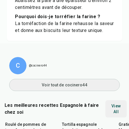
Abaissez la pâte à une épaisseur d'environ 2
centimètres avant de découper.
Pourquoi dois-je torréfier la farine ?
La torréfaction de la farine rehausse la saveur
et donne aux biscuits leur texture unique.
C
@cocinero44
Voir tout de cocinero44
Les meilleures recettes Espagnole à faire
View
chez soi
All
50
min
40
min
45
m
Roulé de pommes de
Tortilla espagnole
Grati