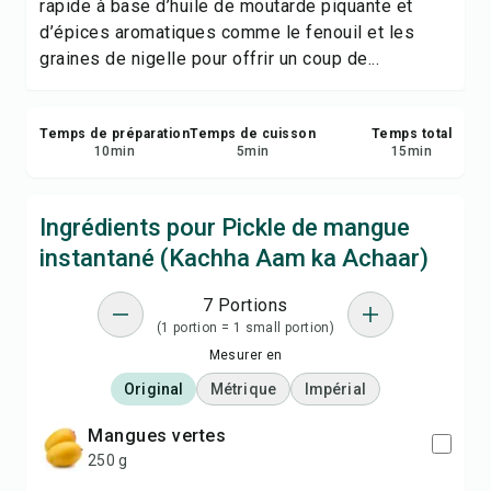
rapide à base d’huile de moutarde piquante et
d’épices aromatiques comme le fenouil et les
graines de nigelle pour offrir un coup de...
Temps de préparation
Temps de cuisson
Temps total
10
min
5
min
15
min
Ingrédients pour Pickle de mangue
instantané (Kachha Aam ka Achaar)
7 Portions
(1 portion = 1 small portion)
Mesurer en
Original
Métrique
Impérial
mangues vertes
250 g