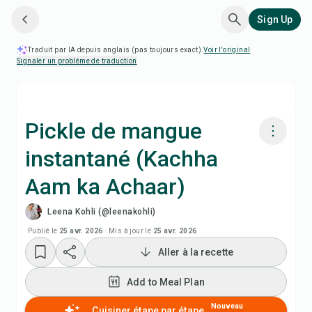
Sign Up
Traduit par IA depuis anglais (pas toujours exact).
Voir l'original
·
Signaler un problème de traduction
Pickle de mangue
instantané (Kachha
Cuisiner avec Chefadora AI
Aam ka Achaar)
Add to Meal Plan
Leena Kohli (@leenakohli)
Publié le
25 avr. 2026
·
Mis à jour le
25 avr. 2026
Add to Shopping List
Aller à la recette
Notes de recette
Add to Meal Plan
Nouveau
Cuisiner étape par étape