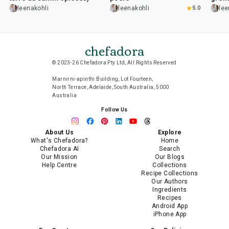
leenakohli
leenakohli
5.0
lee
chefadora
© 2023-26 Chefadora Pty Ltd, All Rights Reserved
Marnirni-apinthi Building, Lot Fourteen,
North Terrace, Adelaide, South Australia, 5000
Australia
Follow Us
About Us
Explore
What's Chefadora?
Home
Chefadora AI
Search
Our Mission
Our Blogs
Help Centre
Collections
Recipe Collections
Our Authors
Ingredients
Recipes
Android App
iPhone App