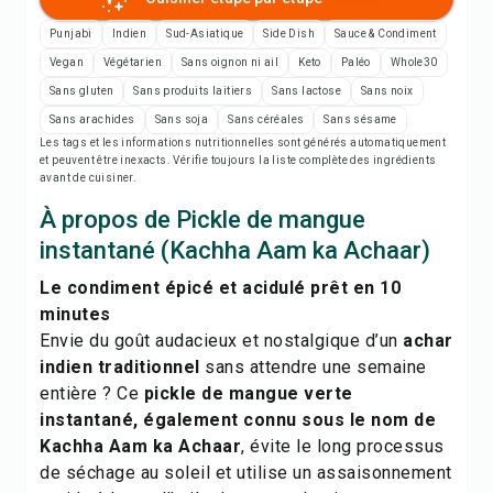
Imprimer la recette
Punjabi
Indien
Sud-Asiatique
Side Dish
Sauce & Condiment
Enregistrer
Vegan
Végétarien
Sans oignon ni ail
Keto
Paléo
Whole30
Sans gluten
Sans produits laitiers
Sans lactose
Sans noix
Sans arachides
Sans soja
Sans céréales
Sans sésame
Partager
Les tags et les informations nutritionnelles sont générés automatiquement
et peuvent être inexacts. Vérifie toujours la liste complète des ingrédients
avant de cuisiner.
Signaler
À propos de Pickle de mangue
instantané (Kachha Aam ka Achaar)
Le condiment épicé et acidulé prêt en 10
minutes
Envie du goût audacieux et nostalgique d’un
achar
indien traditionnel
sans attendre une semaine
entière ? Ce
pickle de mangue verte
instantané, également connu sous le nom de
Kachha Aam ka Achaar
, évite le long processus
de séchage au soleil et utilise un assaisonnement