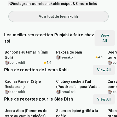
instagram.com/leenakohlirecipes
& 3 more links
Voir tout de leenakohli
Les meilleures recettes Punjabi à faire chez
View
soi
All
1
hr
20
min
15
min
25
m
Bonbons au tamarin (Imli
Pakora de pain
Jeer
Goli)
terre
leenakohli
4.0
leenakohli
5.0
lee
Plus de recettes de Leena Kohli
View All
50
min
25
min
40
m
Kadhai Paneer (Style
Chutney sèche à l'ail
Curry
Restaurant)
(Poudre d'ail pour Vada
pomm
Pav)
leenakohli
leenakohli
lee
Plus de recettes pour le Side Dish
View All
25
min
2
hr
20
min
1
hr
Jeera Aloo (Pommes de
Saumon épicé grillé à la
Pilon
terre au cumin épicées)
poêle
grena