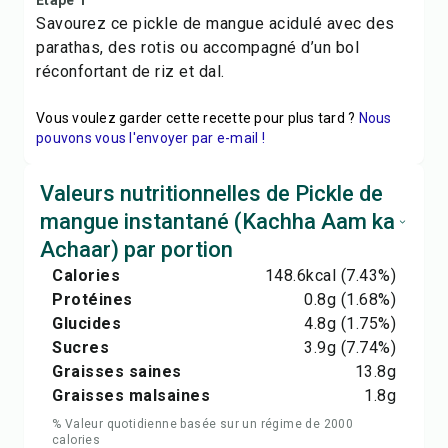
Étape 1
Savourez ce pickle de mangue acidulé avec des
parathas, des rotis ou accompagné d’un bol
réconfortant de riz et dal.
Vous voulez garder cette recette pour plus tard ?
Nous
pouvons vous l'envoyer par e-mail !
Valeurs nutritionnelles de Pickle de
mangue instantané (Kachha Aam ka
Achaar) par portion
Calories
148.6
kcal
(7.43%)
Protéines
0.8
g
(1.68%)
Glucides
4.8
g
(1.75%)
Sucres
3.9
g
(7.74%)
Graisses saines
13.8
g
Graisses malsaines
1.8
g
% Valeur quotidienne basée sur un régime de 2000
calories