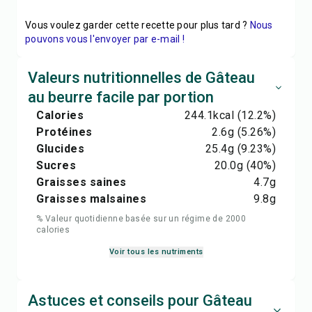
Vous voulez garder cette recette pour plus tard ?
Nous
pouvons vous l'envoyer par e-mail !
Valeurs nutritionnelles de Gâteau
au beurre facile par portion
Calories
244.1
kcal
(12.2%)
Protéines
2.6
g
(5.26%)
Glucides
25.4
g
(9.23%)
Sucres
20.0
g
(40%)
Graisses saines
4.7
g
Graisses malsaines
9.8
g
% Valeur quotidienne basée sur un régime de 2000
calories
Voir tous les nutriments
Astuces et conseils pour Gâteau