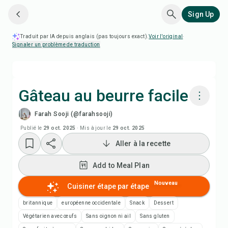
Sign Up
Traduit par IA depuis anglais (pas toujours exact).
Voir l'original
·
Signaler un problème de traduction
Gâteau au beurre facile
Farah Sooji (@farahsooji)
Cuisiner avec Chefadora AI
Publié le
29 oct. 2025
·
Mis à jour le
29 oct. 2025
Aller à la recette
Regarder la vidéo de la recette
Add to Meal Plan
Add to Meal Plan
Nouveau
Cuisiner étape par étape
Add to Shopping List
britannique
européenne occidentale
Snack
Dessert
Végétarien avec œufs
Sans oignon ni ail
Sans gluten