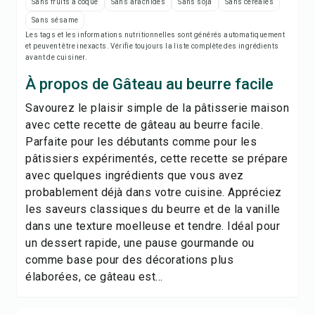
Notes de recette
Sans fruits à coque
Sans arachides
Sans soja
Sans céréales
Sans sésame
Les tags et les informations nutritionnelles sont générés automatiquement
Imprimer la recette
et peuvent être inexacts. Vérifie toujours la liste complète des ingrédients
avant de cuisiner.
Enregistrer
À propos de Gâteau au beurre facile
Savourez le plaisir simple de la pâtisserie maison
Partager
avec cette recette de gâteau au beurre facile.
Parfaite pour les débutants comme pour les
Signaler
pâtissiers expérimentés, cette recette se prépare
avec quelques ingrédients que vous avez
probablement déjà dans votre cuisine. Appréciez
les saveurs classiques du beurre et de la vanille
dans une texture moelleuse et tendre. Idéal pour
un dessert rapide, une pause gourmande ou
comme base pour des décorations plus
élaborées, ce gâteau est...