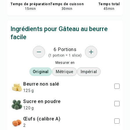
Temps de préparation
Temps de cuisson
Temps total
15
min
30
min
45
min
Ingrédients pour Gâteau au beurre
facile
6 Portions
(1 portion = 1 slice)
Mesurer en
Original
Métrique
Impérial
beurre non salé
125 g
sucre en poudre
120 g
œufs (calibre A)
2