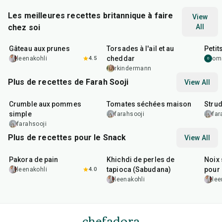
Les meilleures recettes britannique à faire
View
chez soi
All
1
hr
5
min
2
hr
10
min
1
hr
Gâteau aux prunes
Torsades à l'ail et au
Petit
cheddar
leenakohli
4.5
om
O
rkindermann
Plus de recettes de Farah Sooji
View All
45
min
2
hr
15
min
45
m
Crumble aux pommes
Tomates séchées maison
Strud
simple
farahsooji
far
farahsooji
Plus de recettes pour le Snack
View All
15
min
5
hr
20
min
15
m
Pakora de pain
Khichdi de perles de
Noix 
tapioca (Sabudana)
pour 
leenakohli
4.0
leenakohli
lee
chefadora