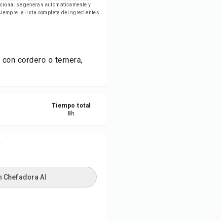
ricional se generan automáticamente y
ardar
empre la lista completa de ingredientes
partir
 con cordero o ternera,
ortar
Tiempo total
8
h
í
n Chefadora AI