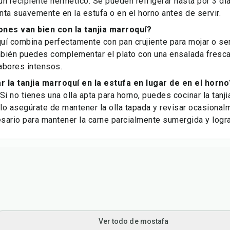
 un recipiente hermético. Se pueden refrigerar hasta por 3 dí
ta suavemente en la estufa o en el horno antes de servir.
nes van bien con la tanjia marroquí?
quí combina perfectamente con pan crujiente para mojar o s
bién puedes complementar el plato con una ensalada fresca
sabores intensos.
 la tanjia marroquí en la estufa en lugar de en el horno
Si no tienes una olla apta para horno, puedes cocinar la tanj
olo asegúrate de mantener la olla tapada y revisar ocasiona
ario para mantener la carne parcialmente sumergida y logra
Ver todo de mostafa