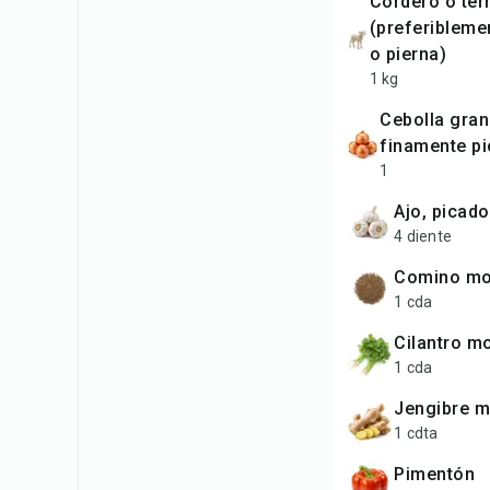
cordero o ternera
(preferibleme
o pierna)
1 kg
cebolla grande,
finamente p
1
ajo, picado
4 diente
comino mo
1 cda
cilantro m
1 cda
jengibre 
1 cdta
pimentón