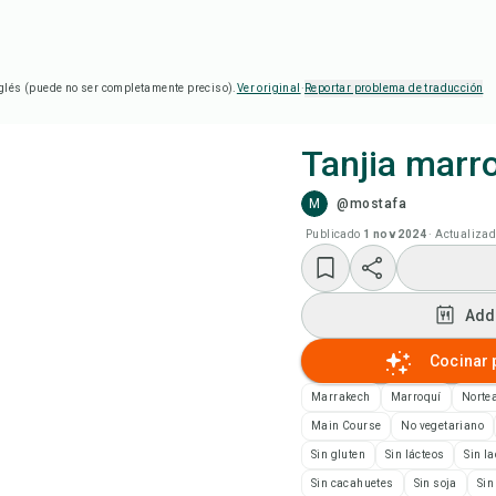
glés (puede no ser completamente preciso).
Ver original
·
Reportar problema de traducción
Tanjia marr
M
@mostafa
Coc
Publicado
1 nov 2024
·
Actualiza
Add
Add
Add
Cocinar 
Not
Marrakech
Marroquí
Norte
Main Course
No vegetariano
Imp
Sin gluten
Sin lácteos
Sin l
Sin cacahuetes
Sin soja
Sin