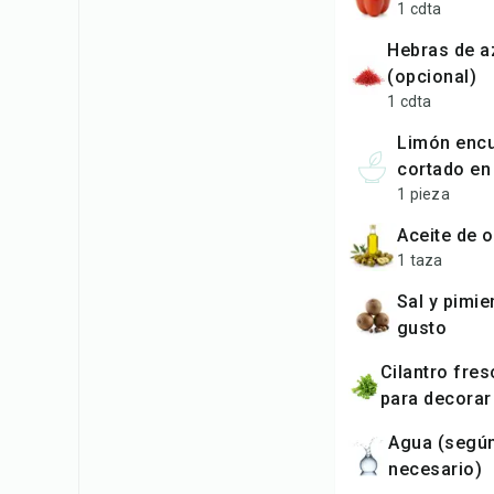
1 cdta
hebras de azafrán
(opcional)
1 cdta
limón encurtido,
cortado en
1 pieza
aceite de o
1 taza
sal y pimienta al
gusto
cilantro fresco o perejil
para decorar
agua (según sea
necesario)