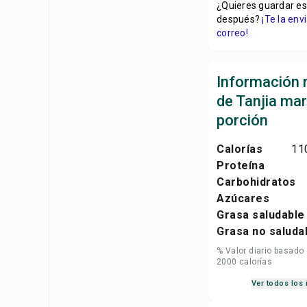
¿Quieres guardar es
después?
¡Te la en
correo!
Información n
de Tanjia mar
porción
Calorías
11
Proteína
Carbohidratos
Azúcares
Grasa saludable
Grasa no saluda
% Valor diario basado
2000 calorías
Ver todos los 