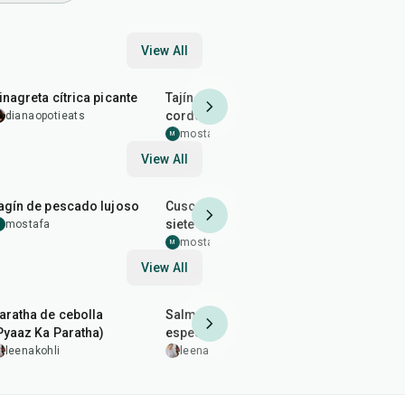
View All
4
min
2
hr
30
min
1
hr
50
min
inagreta cítrica picante
Tajín marroquí con
Pastilla de
cordero, albaricoques,
marroquí
dianaopotieats
ciruelas y almendras
mostafa
mostafa
M
M
View All
45
min
1
hr
20
min
1
hr
10
min
agín de pescado lujoso
Cuscús marroquí con
Tajín marr
siete verduras y pollo
sardinas
mostafa
M
mostafa
mostafa
M
M
View All
35
min
2
hr
20
min
35
min
aratha de cebolla
Salmón a la parrilla con
Dal Arhar (
Pyaaz Ka Paratha)
especias
leenakohl
leenakohli
leenakohli
5.0