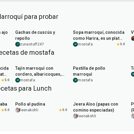
arroquí para probar
40
min
1
hr
10
min
 ajo
Gachas de cuscús y
Sopa marroquí, conocida
V
repollo
como Harira, es un plato
sustancioso y lleno de
zunastuff247
mostafa
5.0
Z
M
sabor
recetas de mostafa
2
hr
30
min
1
hr
50
min
cida
Tajín marroquí con
Pastilla de pollo
T
lato
cordero, albaricoques,
marroquí
de
ciruelas y almendras
5.0
mostafa
mostafa
M
M
ecetas para Lunch
1
hr
15
min
25
min
haba
Pollo al pudina
Jeera Aloo (papas con
P
comino especiadas)
(
5.0
leenakohli
5.0
leenakohli