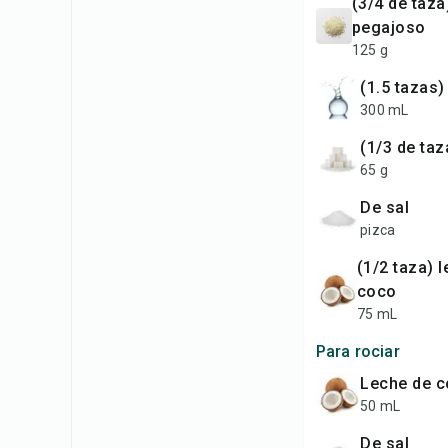
(3/4 de taza) arroz
pegajoso
125 g
(1.5 tazas
300 mL
(1/3 de t
65 g
de sal
pizca
(1/2 taza) leche de
coco
75 mL
Para rociar
leche de 
50 mL
de sal