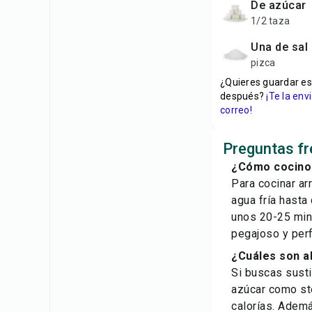
de azúcar
1/2 taza
Una de sal
pizca
¿Quieres guardar es
después?
¡Te la en
correo!
Preguntas f
¿Cómo cocino 
Para cocinar ar
agua fría hasta
unos 20-25 minu
pegajoso y perf
¿Cuáles son a
Si buscas susti
azúcar como ste
calorías. Ademá