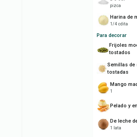
pizca
harina de 
1/4 cdita
Para decorar
Frijoles moong
tostados
Semillas de sésamo
tostadas
mango ma
1
pelado y e
de leche 
1 lata