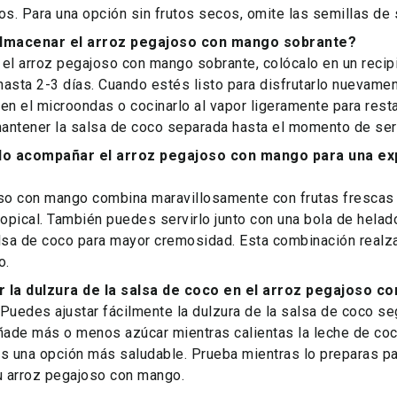
os. Para una opción sin frutos secos, omite las semillas d
lmacenar el arroz pegajoso con mango sobrante?
el arroz pegajoso con mango sobrante, colócalo en un recip
 hasta 2-3 días. Cuando estés listo para disfrutarlo nuevamen
en el microondas o cocinarlo al vapor ligeramente para resta
antener la salsa de coco separada hasta el momento de serv
o acompañar el arroz pegajoso con mango para una ex
oso con mango combina maravillosamente con frutas frescas 
ropical. También puedes servirlo junto con una bola de helad
lsa de coco para mayor cremosidad. Esta combinación realza
o.
r la dulzura de la salsa de coco en el arroz pegajoso c
Puedes ajustar fácilmente la dulzura de la salsa de coco se
ade más o menos azúcar mientras calientas la leche de coco
s una opción más saludable. Prueba mientras lo preparas par
u arroz pegajoso con mango.