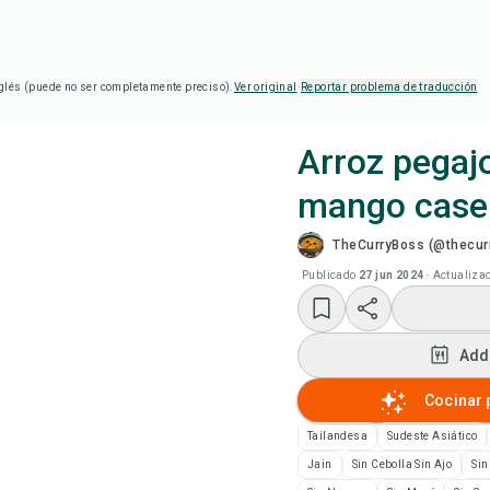
glés (puede no ser completamente preciso).
Ver original
·
Reportar problema de traducción
Arroz pegaj
mango case
Coc
TheCurryBoss (@thecur
Ver
Publicado
27 jun 2024
·
Actualiza
Add
Add
Add
Cocinar 
Tailandesa
Sudeste Asiático
Not
Jain
Sin Cebolla Sin Ajo
Sin