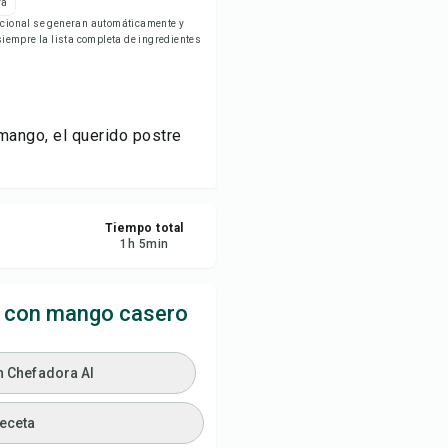
ya
rimir receta
ricional se generan automáticamente y
empre la lista completa de ingredientes
ardar
partir
mango, el querido postre
ortar
Tiempo total
1
h
5
min
o con mango casero
n Chefadora AI
receta