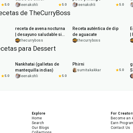
5.0
leenakohli
5.0
leenakohli
5.0
recetas de TheCurryBoss
5
min
10
min
receta de avena nocturna
Receta auténtica de dip
E
| desayuno saludable sin
de aguacate
|
cocinar
E
thecurryboss
thecurryboss
ecetas para Dessert
35
min
35
min
Nankhatai (galletas de
Phirni
g
mantequilla indias)
S
sumitakakkar
5.0
5.0
leenakohli
5.0
Explore
For Creator
Home
Become an 
Search
Earn Progra
Our Blogs
Contact Us
Collections