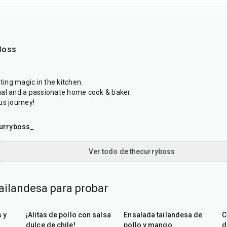
Boss
ating magic in the kitchen.
al and a passionate home cook & baker.
us journey!
urryboss_
Ver todo de thecurryboss
ailandesa para probar
45
min
45
min
s y
¡Alitas de pollo con salsa
Ensalada tailandesa de
C
dulce de chile!
pollo y mango
d