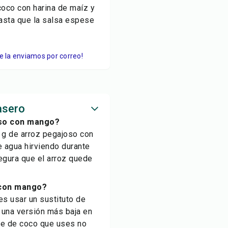
coco con harina de maíz y
hasta que la salsa espese
Te la enviamos por correo!
asero
oso con mango?
 g de arroz pegajoso con
re agua hirviendo durante
egura que el arroz quede
 con mango?
es usar un sustituto de
 una versión más baja en
che de coco que uses no