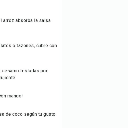
l arroz absorba la salsa
platos o tazones, cubre con
e sésamo tostadas por
ujiente.
 con mango!
alsa de coco según tu gusto.