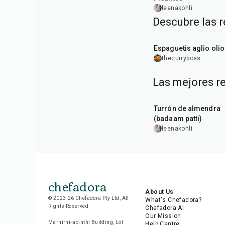
leenakohli
Descubre las 
30
min
Espaguetis aglio olio
thecurryboss
Las mejores r
20
min
Turrón de almendra
(badaam patti)
leenakohli
chefadora
About Us
© 2023-26 Chefadora Pty Ltd, All
What's Chefadora?
Rights Reserved
Chefadora AI
Our Mission
Marnirni-apinthi Building, Lot
Help Centre