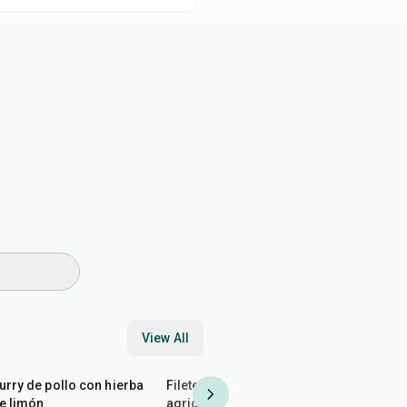
View All
50
min
50
min
35
min
urry de pollo con hierba
Filetes de pescado
Sopa pica
e limón
agridulce
chefbig2