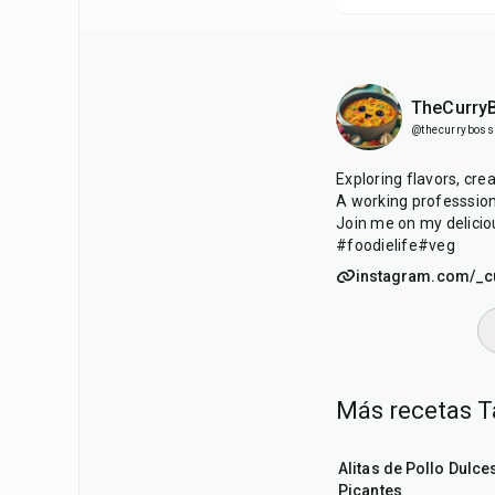
TheCurry
@thecurryboss
Exploring flavors, cre
A working professsion
Join me on my delicio
#foodielife#veg
instagram.com/_c
Más recetas T
1
hr
45
min
Alitas de Pollo Dulce
Picantes