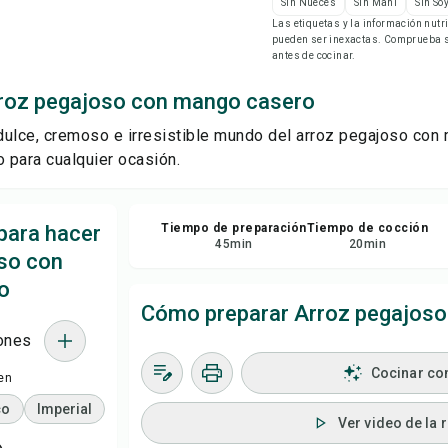
Sin Nueces
Sin Maní
Sin So
Imp
Las etiquetas y la información nut
pueden ser inexactas. Comprueba si
antes de cocinar.
Gu
roz pegajoso con mango casero
Com
ulce, cremoso e irresistible mundo del arroz pegajoso con 
o para cualquier ocasión.
Rep
para hacer
Tiempo de preparación
Tiempo de cocción
45
min
20
min
so con
o
Cómo preparar Arroz pegajos
ones
Cocinar co
en
co
Imperial
Ver video de la 